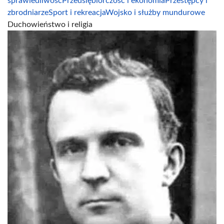
sprawiedliwość
Przedsiębiorczość i ekonomia
Przestępcy i
zbrodniarze
Sport i rekreacja
Wojsko i służby mundurowe
Duchowieństwo i religia