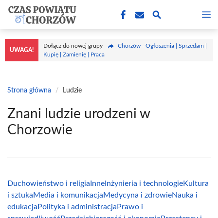
Przejdź
M
do
treści
Dołącz do nowej grupy
Chorzów - Ogłoszenia | Sprzedam |
UWAGA!
Kupię | Zamienię | Praca
Strona główna
/
Ludzie
Znani ludzie urodzeni w
Chorzowie
Duchowieństwo i religia
Inne
Inżynieria i technologie
Kultura
i sztuka
Media i komunikacja
Medycyna i zdrowie
Nauka i
edukacja
Polityka i administracja
Prawo i