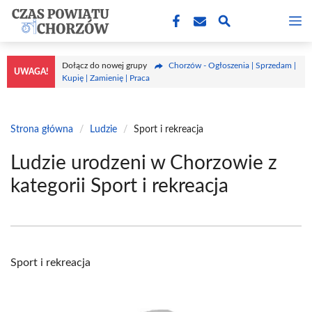
Przejdź
M
do
treści
Dołącz do nowej grupy
Chorzów - Ogłoszenia | Sprzedam |
UWAGA!
Kupię | Zamienię | Praca
Strona główna
/
Ludzie
/
Sport i rekreacja
Ludzie urodzeni w Chorzowie z
kategorii Sport i rekreacja
Sport i rekreacja