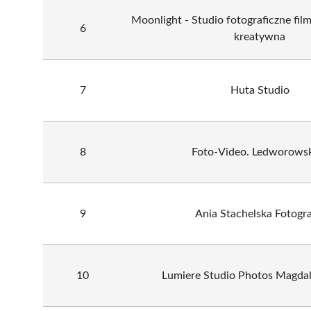
Moonlight - Studio fotograficzne fil
6
kreatywna
7
Huta Studio
8
Foto-Video. Ledworowsk
9
Ania Stachelska Fotogra
10
Lumiere Studio Photos Magdal