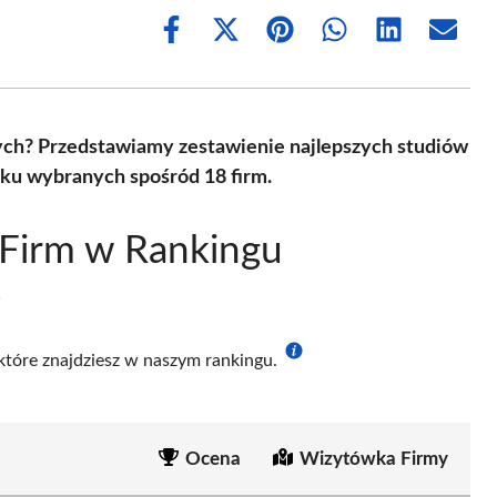
Share
Share
Share
Share
Share
Share
on
on
on
on
on
on
Facebook
X
Pinterest
WhatsApp
LinkedIn
Email
(Twitter)
nych? Przedstawiamy zestawienie najlepszych studiów
oku wybranych spośród 18 firm.
 Firm w Rankingu
e
 które znajdziesz w naszym rankingu.
Ocena
Wizytówka Firmy