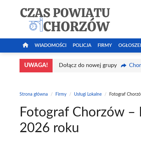
Przejdź
do
treści
WIADOMOŚCI
POLICJA
FIRMY
OGŁOSZE
UWAGA!
Dołącz do nowej grupy
Chor
Strona główna
/
Firmy
/
Usługi Lokalne
/
Fotograf Chorzó
Fotograf Chorzów – 
2026 roku