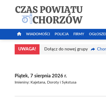
Przejdź
do
treści
WIADOMOŚCI
POLICJA
FIRMY
OGŁOSZE
UWAGA!
Dołącz do nowej grupy
Chor
Piątek, 7 sierpnia 2026 r.
Imieniny: Kajetana, Doroty i Sykstusa