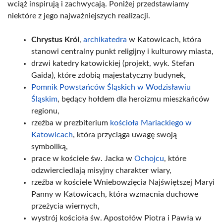
wciąż inspirują i zachwycają. Poniżej przedstawiamy
niektóre z jego najważniejszych realizacji.
Chrystus Król
,
archikatedra
w Katowicach, która
stanowi centralny punkt religijny i kulturowy miasta,
drzwi katedry katowickiej (projekt, wyk. Stefan
Gaida), które zdobią majestatyczny budynek,
Pomnik Powstańców Śląskich w Wodzisławiu
Śląskim
, będący hołdem dla heroizmu mieszkańców
regionu,
rzeźba w prezbiterium
kościoła Mariackiego w
Katowicach
, która przyciąga uwagę swoją
symboliką,
prace w kościele św. Jacka w
Ochojcu
, które
odzwierciedlają misyjny charakter wiary,
rzeźba w kościele Wniebowzięcia Najświętszej Maryi
Panny w Katowicach, która wzmacnia duchowe
przeżycia wiernych,
wystrój kościoła św. Apostołów Piotra i Pawła w