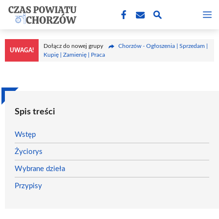
Przejdź
M
do
treści
Dołącz do nowej grupy
Chorzów - Ogłoszenia | Sprzedam |
UWAGA!
Kupię | Zamienię | Praca
Spis treści
Wstęp
Życiorys
Wybrane dzieła
Przypisy