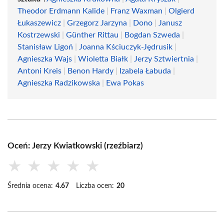
Theodor Erdmann Kalide
|
Franz Waxman
|
Olgierd
Łukaszewicz
|
Grzegorz Jarzyna
|
Dono
|
Janusz
Kostrzewski
|
Günther Rittau
|
Bogdan Szweda
|
Stanisław Ligoń
|
Joanna Kściuczyk-Jędrusik
|
Agnieszka Wajs
|
Wioletta Białk
|
Jerzy Sztwiertnia
|
Antoni Kreis
|
Benon Hardy
|
Izabela Łabuda
|
Agnieszka Radzikowska
|
Ewa Pokas
Oceń: Jerzy Kwiatkowski (rzeźbiarz)
★
★
★
★
★
Średnia ocena:
4.67
Liczba ocen:
20