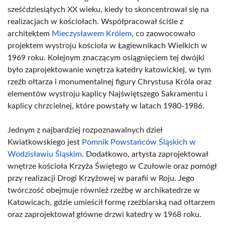
sześćdziesiątych XX wieku, kiedy to skoncentrował się na
realizacjach w kościołach. Współpracował ściśle z
architektem
Mieczysławem Królem
, co zaowocowało
projektem wystroju kościoła w Łagiewnikach Wielkich w
1969 roku. Kolejnym znaczącym osiągnięciem tej dwójki
było zaprojektowanie wnętrza katedry katowickiej, w tym
rzeźb ołtarza i monumentalnej figury Chrystusa Króla oraz
elementów wystroju kaplicy Najświętszego Sakramentu i
kaplicy chrzcielnej, które powstały w latach 1980-1986.
Jednym z najbardziej rozpoznawalnych dzieł
Kwiatkowskiego jest
Pomnik Powstańców Śląskich w
Wodzisławiu Śląskim
. Dodatkowo, artysta zaprojektował
wnętrze kościoła Krzyża Świętego w Czułowie oraz pomógł
przy realizacji Drogi Krzyżowej w parafii w Roju. Jego
twórczość obejmuje również rzeźbę w archikatedrze w
Katowicach, gdzie umieścił formę rzeźbiarską nad ołtarzem
oraz zaprojektował główne drzwi katedry w 1968 roku.