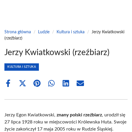
Strona główna
/
Ludzie
/
Kultura i sztuka
/
Jerzy Kwiatkowski
(rzeźbiarz)
Jerzy Kwiatkowski (rzeźbiarz)
KULTURA I SZTUKA
Share
Share
Share
Share
Share
Share
on
on
on
on
on
on
Facebook
X
Pinterest
WhatsApp
LinkedIn
Email
(Twitter)
Jerzy Egon Kwiatkowski,
znany polski rzeźbiarz
, urodził się
27 lipca 1928 roku w miejscowości Królewska Huta. Swoje
życie zakończył 17 maja 2005 roku w Rudzie Śląskiej.