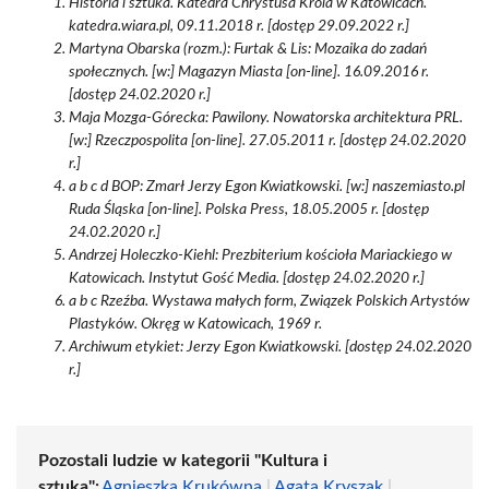
Historia i sztuka. Katedra Chrystusa Króla w Katowicach.
katedra.wiara.pl, 09.11.2018 r. [dostęp 29.09.2022 r.]
Martyna Obarska (rozm.): Furtak & Lis: Mozaika do zadań
społecznych. [w:] Magazyn Miasta [on-line]. 16.09.2016 r.
[dostęp 24.02.2020 r.]
Maja Mozga-Górecka: Pawilony. Nowatorska architektura PRL.
[w:] Rzeczpospolita [on-line]. 27.05.2011 r. [dostęp 24.02.2020
r.]
a b c d BOP: Zmarł Jerzy Egon Kwiatkowski. [w:] naszemiasto.pl
Ruda Śląska [on-line]. Polska Press, 18.05.2005 r. [dostęp
24.02.2020 r.]
Andrzej Holeczko-Kiehl: Prezbiterium kościoła Mariackiego w
Katowicach. Instytut Gość Media. [dostęp 24.02.2020 r.]
a b c Rzeźba. Wystawa małych form, Związek Polskich Artystów
Plastyków. Okręg w Katowicach, 1969 r.
Archiwum etykiet: Jerzy Egon Kwiatkowski. [dostęp 24.02.2020
r.]
Pozostali ludzie w kategorii "Kultura i
sztuka":
Agnieszka Krukówna
|
Agata Kryszak
|