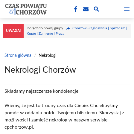
Przejdź
M
do
treści
Dołącz do nowej grupy
Chorzów - Ogłoszenia | Sprzedam |
UWAGA!
Kupię | Zamienię | Praca
Strona główna
/
Nekrologi
Nekrologi Chorzów
Składamy najszczersze kondolencje
Wiemy, że jest to trudny czas dla Ciebie. Chcielibyśmy
pomóc w oddaniu hołdu Twojemu bliskiemu. Skorzystaj z
możliwości i zamieść nekrolog w naszym serwisie
cpchorzow.pl.