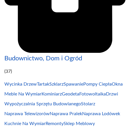
Budownictwo, Dom i Ogród
(37)
Wycinka Drzew
Tartak
Szklarz
Spawanie
Pompy Ciepła
Okna
Meble Na Wymiar
Kominiarz
Geodeta
Fotowoltaika
Drzwi
Wypożyczalnia Sprzętu Budowlanego
Stolarz
Naprawa Telewizorów
Naprawa Pralek
Naprawa Lodówek
Kuchnie Na Wymiar
Remonty
Sklep Meblowy