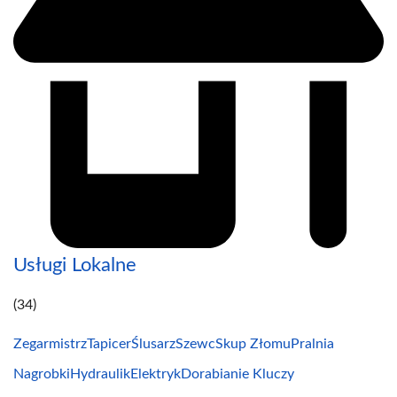
Usługi Lokalne
(34)
Zegarmistrz
Tapicer
Ślusarz
Szewc
Skup Złomu
Pralnia
Nagrobki
Hydraulik
Elektryk
Dorabianie Kluczy