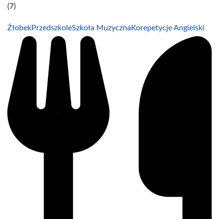
(7)
Żłobek
Przedszkole
Szkoła Muzyczna
Korepetycje Angielski