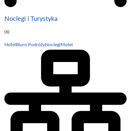
Noclegi i Turystyka
(6)
Hotel
Biuro Podróży
Noclegi
Motel