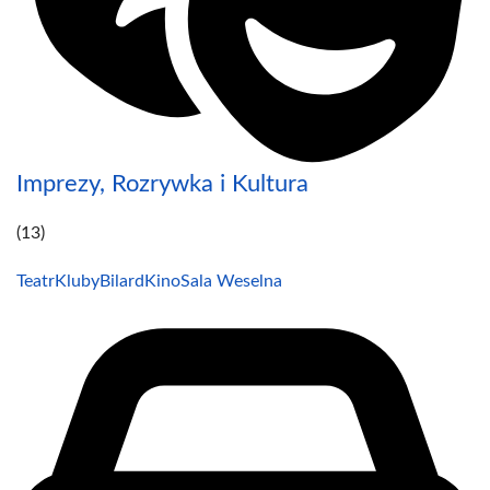
Imprezy, Rozrywka i Kultura
(13)
Teatr
Kluby
Bilard
Kino
Sala Weselna