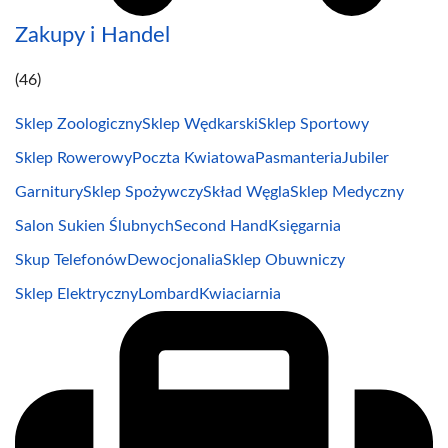
Zakupy i Handel
(46)
Sklep Zoologiczny
Sklep Wędkarski
Sklep Sportowy
Sklep Rowerowy
Poczta Kwiatowa
Pasmanteria
Jubiler
Garnitury
Sklep Spożywczy
Skład Węgla
Sklep Medyczny
Salon Sukien Ślubnych
Second Hand
Księgarnia
Skup Telefonów
Dewocjonalia
Sklep Obuwniczy
Sklep Elektryczny
Lombard
Kwiaciarnia