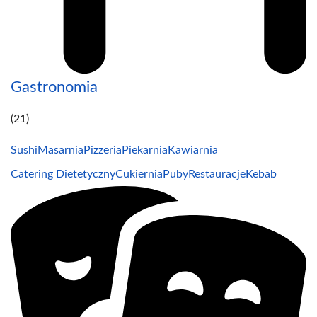
Gastronomia
(21)
Sushi
Masarnia
Pizzeria
Piekarnia
Kawiarnia
Catering Dietetyczny
Cukiernia
Puby
Restauracje
Kebab