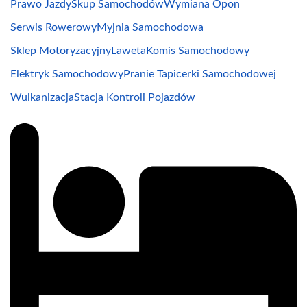
Prawo Jazdy
Skup Samochodów
Wymiana Opon
Serwis Rowerowy
Myjnia Samochodowa
Sklep Motoryzacyjny
Laweta
Komis Samochodowy
Elektryk Samochodowy
Pranie Tapicerki Samochodowej
Wulkanizacja
Stacja Kontroli Pojazdów