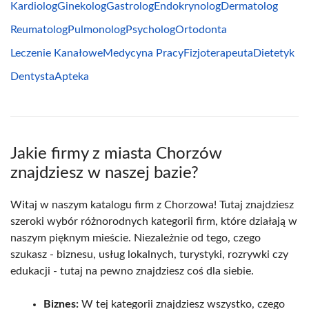
Kardiolog
Ginekolog
Gastrolog
Endokrynolog
Dermatolog
Reumatolog
Pulmonolog
Psycholog
Ortodonta
Leczenie Kanałowe
Medycyna Pracy
Fizjoterapeuta
Dietetyk
Dentysta
Apteka
Jakie firmy z miasta Chorzów
znajdziesz w naszej bazie?
Witaj w naszym katalogu firm z Chorzowa! Tutaj znajdziesz
szeroki wybór różnorodnych kategorii firm, które działają w
naszym pięknym mieście. Niezależnie od tego, czego
szukasz - biznesu, usług lokalnych, turystyki, rozrywki czy
edukacji - tutaj na pewno znajdziesz coś dla siebie.
Biznes:
W tej kategorii znajdziesz wszystko, czego