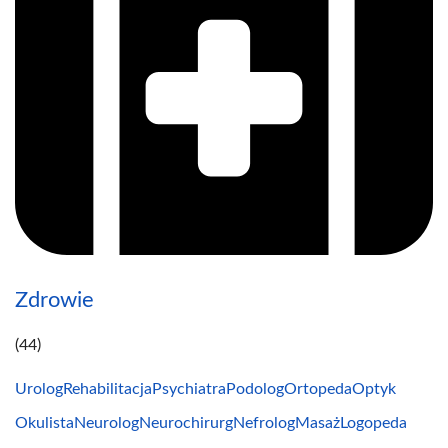
Zdrowie
(44)
Urolog
Rehabilitacja
Psychiatra
Podolog
Ortopeda
Optyk
Okulista
Neurolog
Neurochirurg
Nefrolog
Masaż
Logopeda