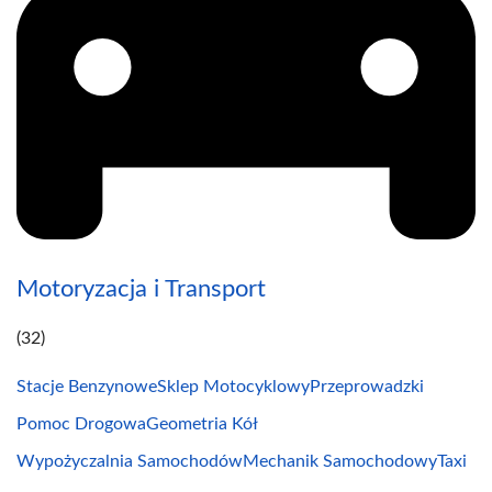
Motoryzacja i Transport
(32)
Stacje Benzynowe
Sklep Motocyklowy
Przeprowadzki
Pomoc Drogowa
Geometria Kół
Wypożyczalnia Samochodów
Mechanik Samochodowy
Taxi