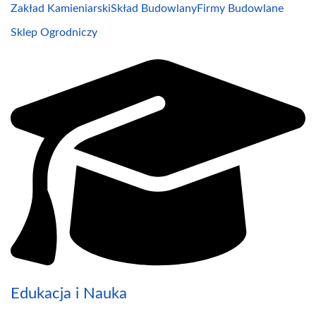
Zakład Kamieniarski
Skład Budowlany
Firmy Budowlane
Sklep Ogrodniczy
Edukacja i Nauka