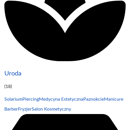
Uroda
(18)
Solarium
Piercing
Medycyna Estetyczna
Paznokcie
Manicure
Barber
Fryzjer
Salon Kosmetyczny