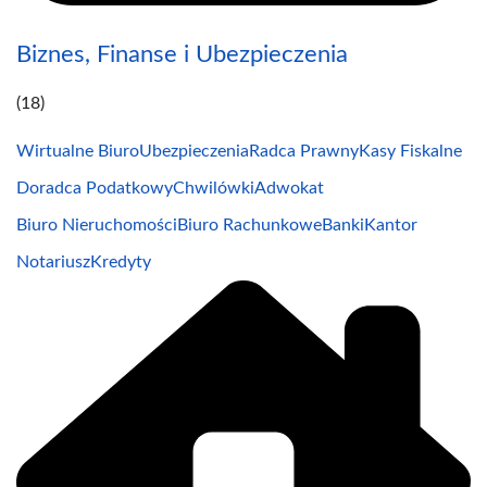
Biznes, Finanse i Ubezpieczenia
(18)
Wirtualne Biuro
Ubezpieczenia
Radca Prawny
Kasy Fiskalne
Doradca Podatkowy
Chwilówki
Adwokat
Biuro Nieruchomości
Biuro Rachunkowe
Banki
Kantor
Notariusz
Kredyty