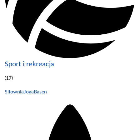
Sport i rekreacja
(17)
Siłownia
Joga
Basen