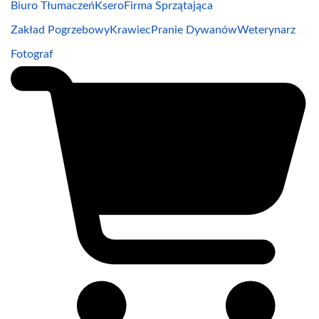
Biuro Tłumaczeń
Ksero
Firma Sprzątająca
Zakład Pogrzebowy
Krawiec
Pranie Dywanów
Weterynarz
Fotograf