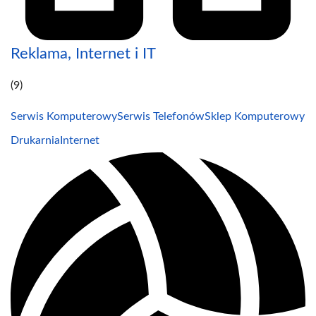
Reklama, Internet i IT
(9)
Serwis Komputerowy
Serwis Telefonów
Sklep Komputerowy
Drukarnia
Internet