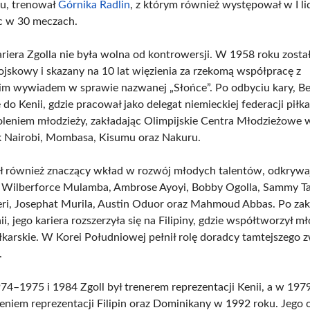
u, trenował
Górnika Radlin
, z którym również występował w I li
c w 30 meczach.
ariera Zgolla nie była wolna od kontrowersji. W 1958 roku zosta
ojskowy i skazany na 10 lat więzienia za rzekomą współpracę z
m wywiadem w sprawie nazwanej „Słońce”. Po odbyciu kary, Be
ę do Kenii, gdzie pracował jako delegat niemieckiej federacji piłka
zkoleniem młodzieży, zakładając Olimpijskie Centra Młodzieżowe 
k Nairobi, Mombasa, Kisumu oraz Nakuru.
ł również znaczący wkład w rozwój młodych talentów, odkrywaj
k: Wilberforce Mulamba, Ambrose Ayoyi, Bobby Ogolla, Sammy T
ri, Josephat Murila, Austin Oduor oraz Mahmoud Abbas. Po za
i, jego kariera rozszerzyła się na Filipiny, gdzie współtworzył 
łkarskie. W Korei Południowej pełnił rolę doradcy tamtejszego 
.
74–1975 i 1984 Zgoll był trenerem reprezentacji Kenii, a w 1979
eniem reprezentacji Filipin oraz Dominikany w 1992 roku. Jego o