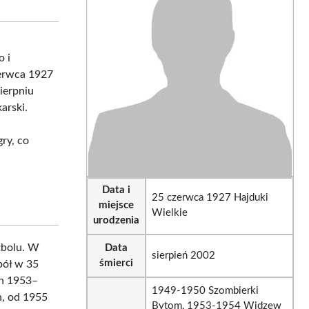
sApp
LinkedIn
Email
o i
zerwca 1927
sierpniu
arski.
ry, co
Data i
25 czerwca 1927 Hajduki
miejsce
Wielkie
urodzenia
utbolu. W
Data
sierpień 2002
śmierci
pół w 35
ch 1953–
1949-1950 Szombierki
h, od 1955
Bytom, 1953-1954 Widzew