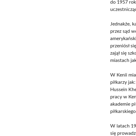
do 1957 rok
uczestniczą
Jednakże, k
przez sąd w
amerykański
przeniósł si
zajął się s
miastach ja
W Kenii mia
piłkarzy ja
Hussein Khe
pracy w Keni
akademie pi
piłkarskiego
W latach 19
się prowadz