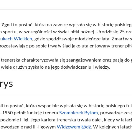
Facebook
X
Pinterest
What
(Twitter)
 Zgoll
to postać, która na zawsze wpisała się w historię polskieg
o sportu, w szczególności w świat piłki nożnej. Urodził się 25 c
ukach Wielkich
, gdzie spędził swoje młodzieńcze lata. Zmarł w 
pozostawiając po sobie trwały ślad jako utalentowany trener piłk
a trenerska charakteryzowała się zaangażowaniem oraz pasją do g
 wiele drużyn zyskało na jego doświadczeniu i wiedzy.
rys
l to postać, która wspaniale wpisała się w historię polskiego f
–1950 pełnił funkcję trenera
Szombierek Bytom
, prowadząc zes
oziomie I ligi. Jego kariera trenerska trwała dalej, kiedy w lata
dowodzenie nad III-ligowym
Widzewem Łódź
. W kolejnych latac