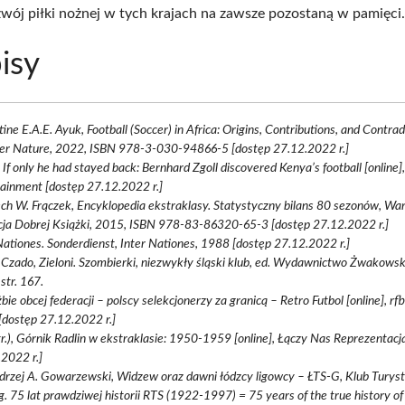
wój piłki nożnej w tych krajach na zawsze pozostaną w pamięci
isy
ine E.A.E. Ayuk, Football (Soccer) in Africa: Origins, Contributions, and Contrad
ger Nature, 2022, ISBN 978-3-030-94866-5 [dostęp 27.12.2022 r.]
, If only he had stayed back: Bernhard Zgoll discovered Kenya’s football [online]
ainment [dostęp 27.12.2022 r.]
ch W. Frączek, Encyklopedia ekstraklasy. Statystyczny bilans 80 sezonów, Wa
cja Dobrej Książki, 2015, ISBN 978-83-86320-65-3 [dostęp 27.12.2022 r.]
Nationes. Sonderdienst, Inter Nationes, 1988 [dostęp 27.12.2022 r.]
Czado, Zieloni. Szombierki, niezwykły śląski klub, ed. Wydawnictwo Żwakowsk
str. 167.
bie obcej federacji – polscy selekcjonerzy za granicą – Retro Futbol [online], rfb
dostęp 27.12.2022 r.]
str.), Górnik Radlin w ekstraklasie: 1950-1959 [online], Łączy Nas Reprezentacj
2022 r.]
drzej A. Gowarzewski, Widzew oraz dawni łódzcy ligowcy – ŁTS-G, Klub Turys
g. 75 lat prawdziwej historii RTS (1922-1997) = 75 years of the true history 