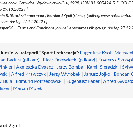
ubilee book, Katowice: Wydawnictwo GiA, 1998, ISBN 83-905424-5-5, OCL
p 29.10.2022 r.]
in B. Strack-Zimmermann, Bernhard Zgoll (Coach) [online], www.national-foot
com [dostęp 27.12.2022 r.]
perSG – Terms and Conditions [online], eresources.nlb.gov.sg [dostęp 27.12.2
 ludzie w kategorii "Sport i rekreacja":
Eugeniusz Ksol
|
Maksymi
Jan Badura (piłkarz)
|
Piotr Drzewiecki (piłkarz)
|
Fryderyk Skrzyp
inkler
|
Agnieszka Dygacz
|
Jerzy Bomba
|
Kamil Sieradzki
|
Sylw
ski
|
Alfred Krawczyk
|
Jerzy Wyrobek
|
Janusz Jojko
|
Bohdan 
w Bula
|
Edmund Potrzebowski
|
Eugeniusz Faber
|
Alfred Gwosd
lszer
|
Marcin Molek
ard Zgoll