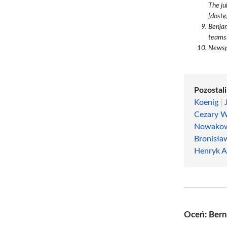
The j
[dostę
Benjam
teams.
Newspa
Pozostali
Koenig
|
Cezary W
Nowakow
Bronisła
Henryk A
Oceń: Bern