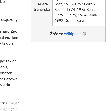
dze,
Kariera
Łódź, 1955-1957 Górnik
trenerska
Radlin, 1974-1975 Kenia,
1979 Filipiny, 1984 Kenia,
ł osądzony
1992 Dominikana
rnard Zgoll
Źródło:
Wikipedia
rskiej. Tam
w takich
ąc takich
aabu,
kończeniu
młodzieżowe
związku
 roku zajął
siągnięcia i