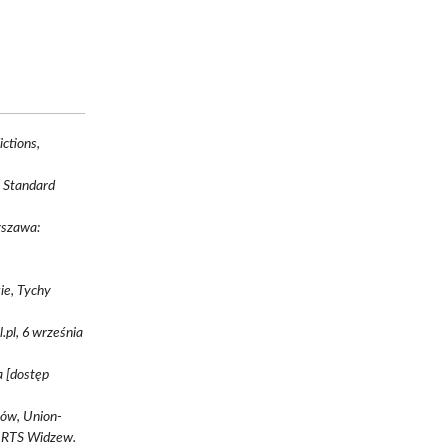
.
ictions,
, Standard
rszawa:
ie, Tychy
l.pl, 6 września
a [dostęp
tów, Union-
of RTS Widzew.