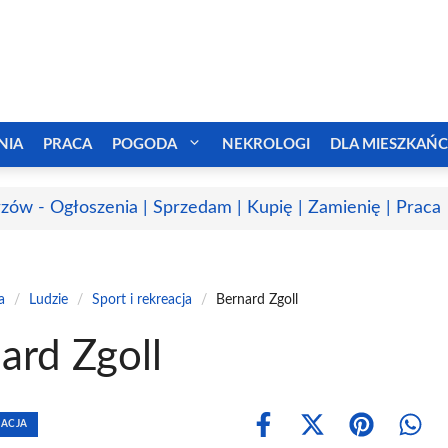
NIA
PRACA
POGODA
NEKROLOGI
DLA MIESZKAŃ
zów - Ogłoszenia | Sprzedam | Kupię | Zamienię | Praca
a
/
Ludzie
/
Sport i rekreacja
/
Bernard Zgoll
ard Zgoll
EACJA
Share
Share
Share
Shar
on
on
on
on