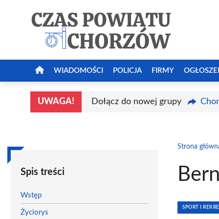
Przejdź
do
treści
WIADOMOŚCI
POLICJA
FIRMY
OGŁOSZE
UWAGA!
Dołącz do nowej grupy
Chor
Strona główn
Bern
Spis treści
Wstęp
SPORT I REKR
Życiorys