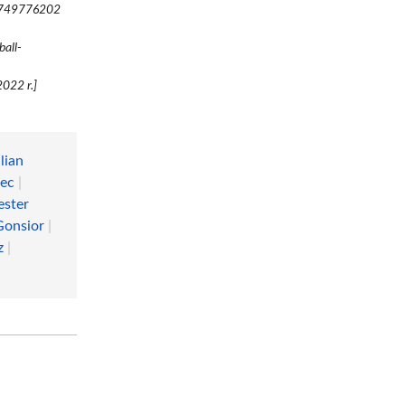
C 749776202
ball-
022 r.]
lian
iec
|
ester
Gonsior
|
z
|