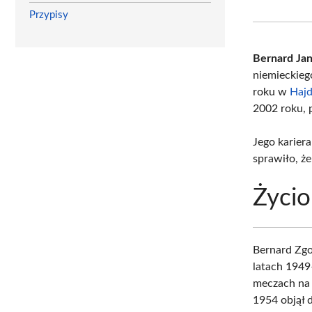
Przypisy
Bernard Jan
niemieckieg
roku w
Hajd
2002 roku, 
Jego karier
sprawiło, że
Życio
Bernard Zgol
latach 1949
meczach na p
1954 objął 