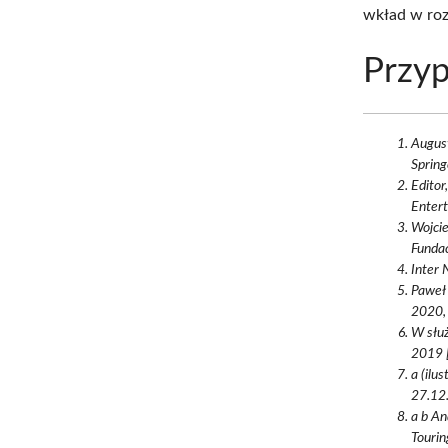
wkład w roz
Przyp
August
Sprin
Editor
Entert
Wojcie
Funda
Inter 
Paweł 
2020, 
W służ
2019 [
a (ilu
27.12.
a b An
Tourin