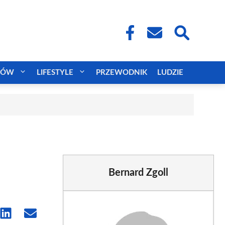
CÓW
LIFESTYLE
PRZEWODNIK
LUDZIE
Bernard Zgoll
e
Share
Share
on
on