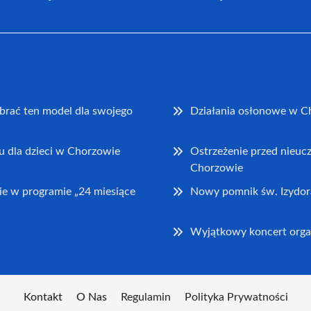
brać ten model dla swojego
Działania osłonowe w C
u dla dzieci w Chorzowie
Ostrzeżenie przed nieu
Chorzowie
e w programie „24 miesiące
Nowy pomnik św. Izydor
Wyjątkowy koncert orga
Kontakt
O Nas
Regulamin
Polityka Prywatności