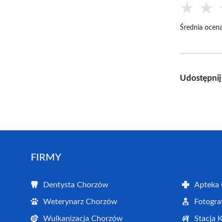
★
★
Średnia ocena
Udostępnij
FIRMY
Dentysta Chorzów
Apteka
Weterynarz Chorzów
Fotogra
Wulkanizacja Chorzów
Stacja 