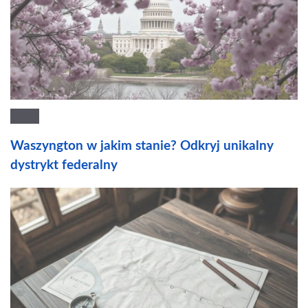
Waszyngton w jakim stanie? Odkryj unikalny
dystrykt federalny