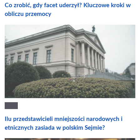
Co zrobić, gdy facet uderzył? Kluczowe kroki w
obliczu przemocy
Ilu przedstawicieli mniejszości narodowych i
etnicznych zasiada w polskim Sejmie?