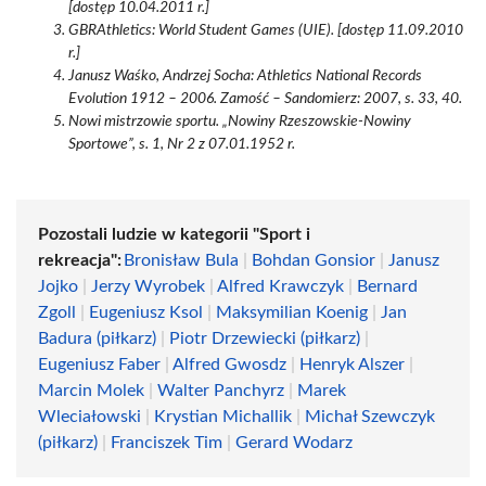
[dostęp 10.04.2011 r.]
GBRAthletics: World Student Games (UIE). [dostęp 11.09.2010
r.]
Janusz Waśko, Andrzej Socha: Athletics National Records
Evolution 1912 – 2006. Zamość – Sandomierz: 2007, s. 33, 40.
Nowi mistrzowie sportu. „Nowiny Rzeszowskie-Nowiny
Sportowe”, s. 1, Nr 2 z 07.01.1952 r.
Pozostali ludzie w kategorii "Sport i
rekreacja":
Bronisław Bula
|
Bohdan Gonsior
|
Janusz
Jojko
|
Jerzy Wyrobek
|
Alfred Krawczyk
|
Bernard
Zgoll
|
Eugeniusz Ksol
|
Maksymilian Koenig
|
Jan
Badura (piłkarz)
|
Piotr Drzewiecki (piłkarz)
|
Eugeniusz Faber
|
Alfred Gwosdz
|
Henryk Alszer
|
Marcin Molek
|
Walter Panchyrz
|
Marek
Wleciałowski
|
Krystian Michallik
|
Michał Szewczyk
(piłkarz)
|
Franciszek Tim
|
Gerard Wodarz