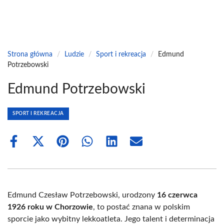
Strona główna
/
Ludzie
/
Sport i rekreacja
/
Edmund
Potrzebowski
Edmund Potrzebowski
SPORT I REKREACJA
Share
Share
Share
Share
Share
Share
on
on
on
on
on
on
Facebook
X
Pinterest
WhatsApp
LinkedIn
Email
(Twitter)
Edmund Czesław Potrzebowski, urodzony
16 czerwca
1926 roku w Chorzowie
, to postać znana w polskim
sporcie jako wybitny lekkoatleta. Jego talent i determinacja