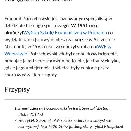
Edmund Potrzebowski jest uznawanym specjalistą w
dziedzinie treningu sportowego.
W 1951 roku
ukończył
Wyższą Szkołę Ekonomiczną w Poznaniu
na
wydziale zamiejscowym mieszczącym się w Szczecinie.
Następnie, w 1964 roku,
zakończył studia na
AWF w
Warszawie
. Potrzebowski zdobył cenne doświadczenie,
pracując jako trener zarówno na Kubie, jak i w Meksyku,
gdzie jego umiejętności i wiedza były cenione przez
sportowców i ich zespoły.
Przypisy
Zmarł Edmund Potrzebowski [online], Sport.pl [dostęp
28.05.2012 r.]
HenrykH. Gąszczak, Polska lekkoatletyka w statystyce
historycznej; lata 1920-2007 [online], statystyka.histor.pzla.pl