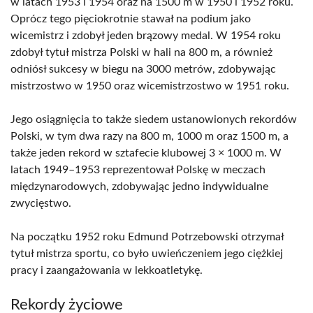
w latach 1953 i 1954 oraz na 1500 m w 1950 i 1952 roku.
Oprócz tego pięciokrotnie stawał na podium jako
wicemistrz i zdobył jeden brązowy medal. W 1954 roku
zdobył tytuł mistrza Polski w hali na 800 m, a również
odniósł sukcesy w biegu na 3000 metrów, zdobywając
mistrzostwo w 1950 oraz wicemistrzostwo w 1951 roku.
Jego osiągnięcia to także siedem ustanowionych rekordów
Polski, w tym dwa razy na 800 m, 1000 m oraz 1500 m, a
także jeden rekord w sztafecie klubowej 3 × 1000 m. W
latach 1949–1953 reprezentował Polskę w meczach
międzynarodowych, zdobywając jedno indywidualne
zwycięstwo.
Na początku 1952 roku Edmund Potrzebowski otrzymał
tytuł mistrza sportu, co było uwieńczeniem jego ciężkiej
pracy i zaangażowania w lekkoatletykę.
Rekordy życiowe