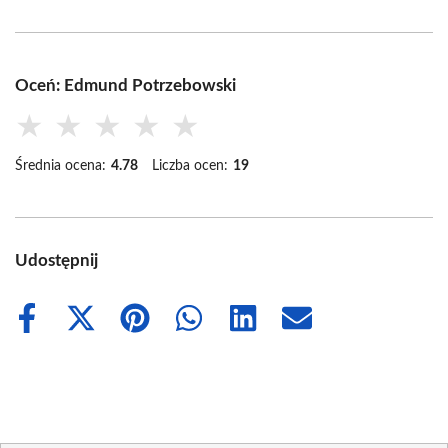
Oceń: Edmund Potrzebowski
★
★
★
★
★
Średnia ocena:
4.78
Liczba ocen:
19
Udostępnij
Share
Share
Share
Share
Share
Share
on
on
on
on
on
on
Facebook
X
Pinterest
WhatsApp
LinkedIn
Email
(Twitter)