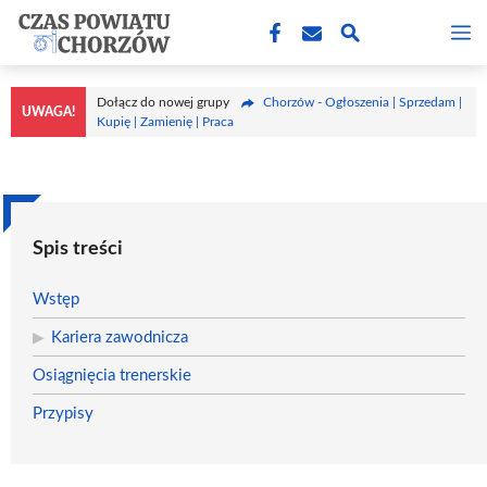
Przejdź
M
do
treści
Dołącz do nowej grupy
Chorzów - Ogłoszenia | Sprzedam |
UWAGA!
Kupię | Zamienię | Praca
Spis treści
Wstęp
Kariera zawodnicza
Osiągnięcia trenerskie
Przypisy