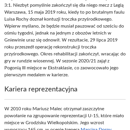
3:1. Niezbyt pomyślnie zakończył się dla niego mecz z Legią
Warszawa, 15 maja 2019 roku, kiedy to po brutalnym faulu
Luisa Rochy doznał kontuzji troczka przyśrodkowego.
Wpierw myślano, że będzie musiał pauzować od sześciu do
ośmiu tygodni, jednak na jednym z obozów letnich w
Gniewinie uraz się odnowił. W rezultacie, 29 lipca 2019
roku przeszedł operację rekonstrukcji troczka
przyśrodkowego. Okres rehabilitacji zakończył, wracając do
gry w rundzie wiosennej. W sezonie 2020/21 zajął z
Pogonią III miejsce w Ekstraklasie, co zaowocowało jego
pierwszym medalem w karierze.
Kariera reprezentacyjna
W 2010 roku Mariusz Malec otrzymał zaszczytne
powołanie na zgrupowanie reprezentacji U-15, które miało
miejsce w Grodzisku Wielkopolskim. Jego wzrost
wynoszący 165 cm, w ocenie trenera
Marcina Dorny
,