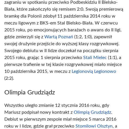
zagraniu w spotkaniu przeciwko Podbeskidziu II Bielsko-
Biała, które zakończyło się remisem 2:0. Swoją premierową
bramkę dla Polonii zdobył 11 października 2014 roku w
meczu ligowym z BKS-em Stal Bielsko-Biała. W czerwcu
2015 roku, po emocjonujących barażach o awans do II ligi,
gdzie zmierzyli się z
Wartą Poznań
(1:2, 1:0), zapewnił
swojej drużynie przejście do wyższej klasy rozgrywkowej.
Swojego debiutu w II lidze doczekał na początku sierpnia
2015 roku, grając 1 sierpnia przeciwko
Stali Mielec
(1:1), a
pierwsze trafienie w tej klasie rozgrywkowej miało miejsce
10 października 2015, w meczu z
Legionovią Legionowo
(2:2).
Olimpia Grudziądz
Wszystko uległo zmianie 12 stycznia 2016 roku, gdy
Mariusz podpisał nowy kontrakt z
Olimpią Grudziądz
.
Debiut w pierwszym zespole miał miejsce 5 marca 2016
roku w I lidze, gdzie grał przeciwko
Stomilowi Olsztyn
, a