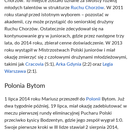
Chorzów. To miejsce zostało uznane za swoisty rozwój
młodych talentów w strukturze
Ruchu Chorzów
. W 2011
roku stanął przed istotnym wyborem – pozostać w
akademii, czy może przystąpić do seniorskiej drużyny
Ruchu Chorzów. Ostatecznie zdecydował się na
kontynuowanie gry w juniorach, gdzie przez następne trzy
lata, do 2014 roku, zbierał cenne doświadczenie. W 2013
roku wystąpił w Mistrzostwach Polski juniorów i miał
okazję zmierzyć się z czołowymi drużynami młodzieżowymi,
takimi jak
Cracovia
(5:1),
Arka Gdynia
(2:2) oraz
Legia
Warszawa
(2:1).
Polonia Bytom
1 lipca 2014 roku Mariusz przeszedł do
Polonii
Bytom. Już
dwa tygodnie później, 19 lipca, miał okazję zadebiutować w
meczu pierwszej rundy eliminacyjnej Pucharu Polski
przeciwko Łysicy Bodzentyn, gdzie jego zespół wygrał 1:0.
Swoje pierwsze kroki w III lidze stawiał 2 sierpnia 2014,