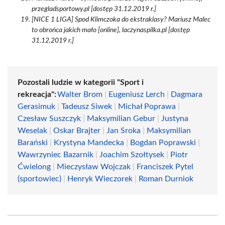
przegladsportowy.pl [dostęp 31.12.2019 r.]
[NICE 1 LIGA] Spod Klimczoka do ekstraklasy? Mariusz Malec
to obrońca jakich mało [online], laczynaspilka.pl [dostęp
31.12.2019 r.]
Pozostali ludzie w kategorii "Sport i
rekreacja":
Walter Brom
|
Eugeniusz Lerch
|
Dagmara
Gerasimuk
|
Tadeusz Siwek
|
Michał Poprawa
|
Czesław Suszczyk
|
Maksymilian Gebur
|
Justyna
Weselak
|
Oskar Brajter
|
Jan Sroka
|
Maksymilian
Barański
|
Krystyna Mandecka
|
Bogdan Poprawski
|
Wawrzyniec Bazarnik
|
Joachim Szołtysek
|
Piotr
Ćwielong
|
Mieczysław Wojczak
|
Franciszek Pytel
(sportowiec)
|
Henryk Wieczorek
|
Roman Durniok