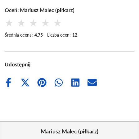
Oceń: Mariusz Malec (piłkarz)
★
★
★
★
★
Średnia ocena:
4.75
Liczba ocen:
12
Udostępnij
Share
Share
Share
Share
Share
Share
on
on
on
on
on
on
Facebook
X
Pinterest
WhatsApp
LinkedIn
Email
(Twitter)
Mariusz Malec (piłkarz)