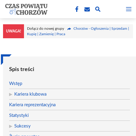
Przejdź
M
do
treści
Dołącz do nowej grupy
Chorzów - Ogłoszenia | Sprzedam |
UWAGA!
Kupię | Zamienię | Praca
Spis treści
Wstęp
Kariera klubowa
Kariera reprezentacyjna
Statystyki
Sukcesy