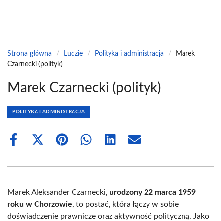
Strona główna
/
Ludzie
/
Polityka i administracja
/
Marek
Czarnecki (polityk)
Marek Czarnecki (polityk)
POLITYKA I ADMINISTRACJA
Share
Share
Share
Share
Share
Share
on
on
on
on
on
on
Facebook
X
Pinterest
WhatsApp
LinkedIn
Email
(Twitter)
Marek Aleksander Czarnecki,
urodzony 22 marca 1959
roku w Chorzowie
, to postać, która łączy w sobie
doświadczenie prawnicze oraz aktywność polityczną. Jako