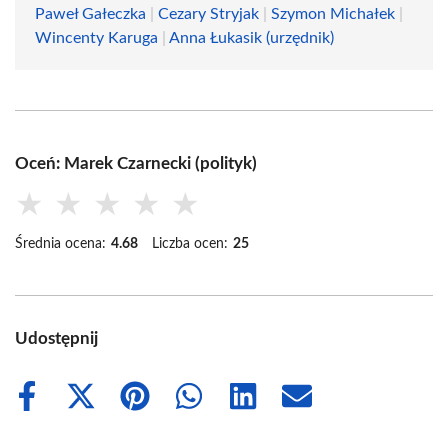
Paweł Gałeczka
|
Cezary Stryjak
|
Szymon Michałek
|
Wincenty Karuga
|
Anna Łukasik (urzędnik)
Oceń: Marek Czarnecki (polityk)
★
★
★
★
★
Średnia ocena:
4.68
Liczba ocen:
25
Udostępnij
Share
Share
Share
Share
Share
Share
on
on
on
on
on
on
Facebook
X
Pinterest
WhatsApp
LinkedIn
Email