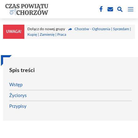
Przejdź
M
do
treści
Dołącz do nowej grupy
Chorzów - Ogłoszenia | Sprzedam |
UWAGA!
Kupię | Zamienię | Praca
Spis treści
Wstęp
Życiorys
Przypisy