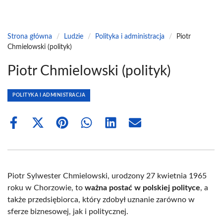
Strona główna
/
Ludzie
/
Polityka i administracja
/
Piotr
Chmielowski (polityk)
Piotr Chmielowski (polityk)
POLITYKA I ADMINISTRACJA
Share
Share
Share
Share
Share
Share
on
on
on
on
on
on
Facebook
X
Pinterest
WhatsApp
LinkedIn
Email
(Twitter)
Piotr Sylwester Chmielowski, urodzony 27 kwietnia 1965
roku w Chorzowie, to
ważna postać w polskiej polityce
, a
także przedsiębiorca, który zdobył uznanie zarówno w
sferze biznesowej, jak i politycznej.