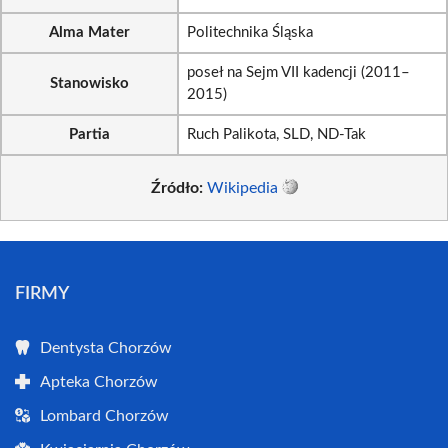
Alma Mater
Politechnika Śląska
poseł na Sejm VII kadencji (2011–
Stanowisko
2015)
Partia
Ruch Palikota, SLD, ND-Tak
Źródło:
Wikipedia
FIRMY
Dentysta Chorzów
Apteka Chorzów
Lombard Chorzów