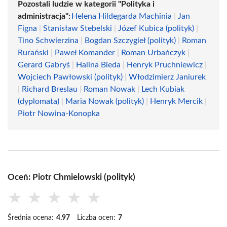
Pozostali ludzie w kategorii "Polityka i
administracja":
Helena Hildegarda Machinia
|
Jan
Figna
|
Stanisław Stebelski
|
Józef Kubica (polityk)
|
Tino Schwierzina
|
Bogdan Szczygieł (polityk)
|
Roman
Rurański
|
Paweł Komander
|
Roman Urbańczyk
|
Gerard Gabryś
|
Halina Bieda
|
Henryk Pruchniewicz
|
Wojciech Pawłowski (polityk)
|
Włodzimierz Janiurek
|
Richard Breslau
|
Roman Nowak
|
Lech Kubiak
(dyplomata)
|
Maria Nowak (polityk)
|
Henryk Mercik
|
Piotr Nowina-Konopka
Oceń: Piotr Chmielowski (polityk)
★
★
★
★
★
Średnia ocena:
4.97
Liczba ocen:
7