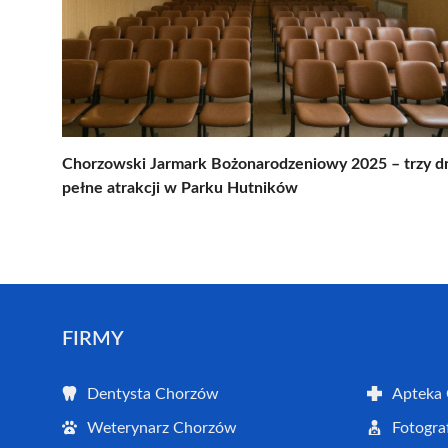
Chorzowski Jarmark Bożonarodzeniowy 2025 – trzy d
pełne atrakcji w Parku Hutników
FIRMY
Dentysta Chorzów
Apteka
Weterynarz Chorzów
Fotogra