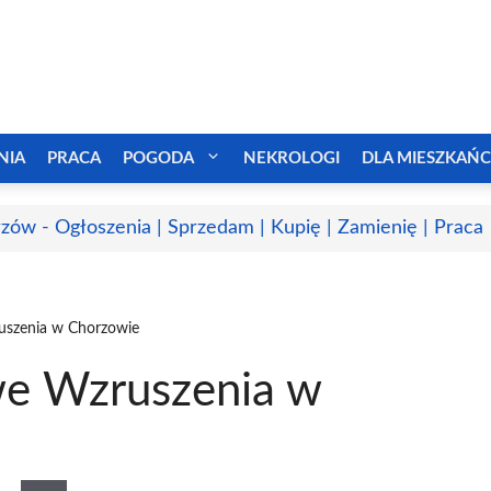
NIA
PRACA
POGODA
NEKROLOGI
DLA MIESZKAŃ
zów - Ogłoszenia | Sprzedam | Kupię | Zamienię | Praca
uszenia w Chorzowie
we Wzruszenia w