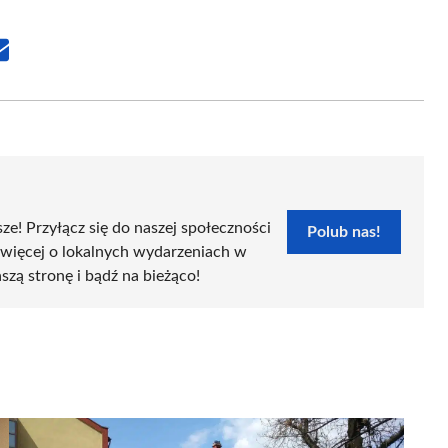
Share
on
Email
sze! Przyłącz się do naszej społeczności
Polub nas!
 więcej o lokalnych wydarzeniach w
szą stronę i bądź na bieżąco!