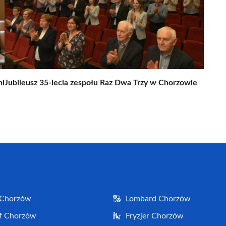
ni
Jubileusz 35-lecia zespołu Raz Dwa Trzy w Chorzowie
 Chorzów
Lombard Chorzów
f Chorzów
Fryzjer Chorzów