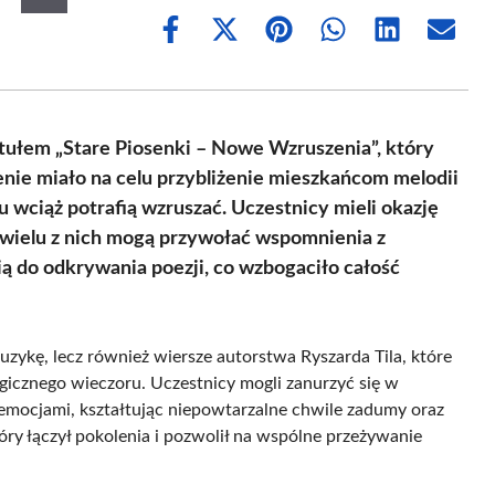
Share
Share
Share
Share
Share
Share
on
on
on
on
on
on
Facebook
X
Pinterest
WhatsApp
LinkedIn
Email
(Twitter)
ułem „Stare Piosenki – Nowe Wzruszenia”, który
nie miało na celu przybliżenie mieszkańcom melodii
 wciąż potrafią wzruszać. Uczestnicy mieli okazję
e wielu z nich mogą przywołać wspomnienia z
ią do odkrywania poezji, co wzbogaciło całość
uzykę, lecz również wiersze autorstwa Ryszarda Tila, które
icznego wieczoru. Uczestnicy mogli zanurzyć się w
 emocjami, kształtując niepowtarzalne chwile zadumy oraz
óry łączył pokolenia i pozwolił na wspólne przeżywanie