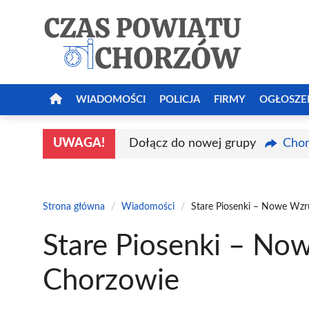
Przejdź
do
treści
WIADOMOŚCI
POLICJA
FIRMY
OGŁOSZE
UWAGA!
Dołącz do nowej grupy
Chor
Strona główna
/
Wiadomości
/
Stare Piosenki – Nowe Wzr
Stare Piosenki – No
Chorzowie