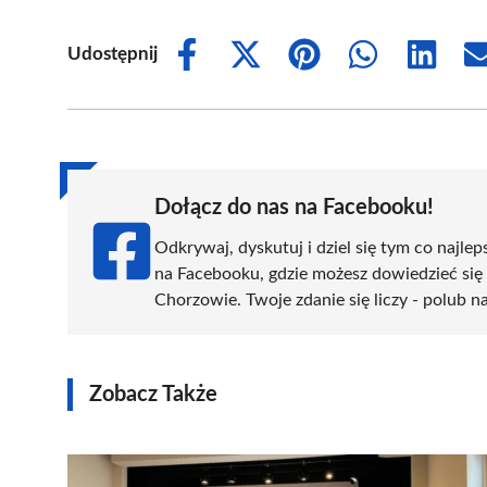
Udostępnij
Share
Share
Share
Share
Share
on
on
on
on
on
Facebook
X
Pinterest
WhatsApp
LinkedIn
(Twitter)
Dołącz do nas na Facebooku!
Odkrywaj, dyskutuj i dziel się tym co najlep
na Facebooku, gdzie możesz dowiedzieć się
Chorzowie. Twoje zdanie się liczy - polub na
Zobacz Także