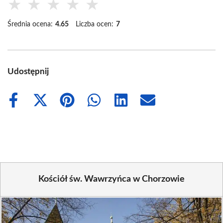
★
★
★
★
★
Średnia ocena:
4.65
Liczba ocen:
7
Udostępnij
Share
Share
Share
Share
Share
Share
on
on
on
on
on
on
Facebook
X
Pinterest
WhatsApp
LinkedIn
Email
(Twitter)
Kościół św. Wawrzyńca w Chorzowie