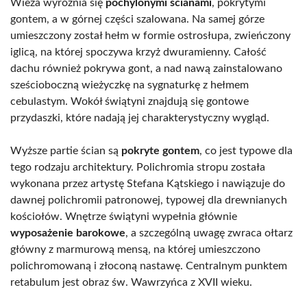
Wieża wyróżnia się
pochylonymi ścianami
, pokrytymi
gontem, a w górnej części szalowana. Na samej górze
umieszczony został hełm w formie ostrosłupa, zwieńczony
iglicą, na której spoczywa krzyż dwuramienny. Całość
dachu również pokrywa gont, a nad nawą zainstalowano
sześcioboczną wieżyczkę na sygnaturkę z hełmem
cebulastym. Wokół świątyni znajdują się gontowe
przydaszki, które nadają jej charakterystyczny wygląd.
Wyższe partie ścian są
pokryte gontem
, co jest typowe dla
tego rodzaju architektury. Polichromia stropu została
wykonana przez artystę Stefana Kątskiego i nawiązuje do
dawnej polichromii patronowej, typowej dla drewnianych
kościołów. Wnętrze świątyni wypełnia głównie
wyposażenie barokowe
, a szczególną uwagę zwraca ołtarz
główny z marmurową mensą, na której umieszczono
polichromowaną i złoconą nastawę. Centralnym punktem
retabulum jest obraz św. Wawrzyńca z XVII wieku.