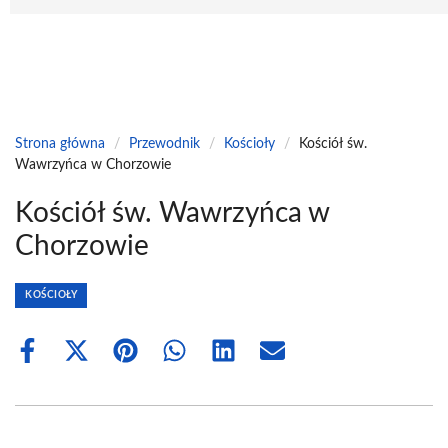
Strona główna
/
Przewodnik
/
Kościoły
/
Kościół św.
Wawrzyńca w Chorzowie
Kościół św. Wawrzyńca w
Chorzowie
KOŚCIOŁY
Share
Share
Share
Share
Share
Share
on
on
on
on
on
on
Facebook
X
Pinterest
WhatsApp
LinkedIn
Email
(Twitter)