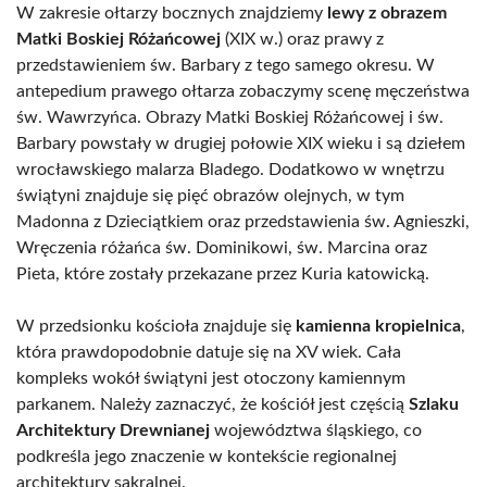
W zakresie ołtarzy bocznych znajdziemy
lewy z obrazem
Matki Boskiej Różańcowej
(XIX w.) oraz prawy z
przedstawieniem św. Barbary z tego samego okresu. W
antepedium prawego ołtarza zobaczymy scenę męczeństwa
św. Wawrzyńca. Obrazy Matki Boskiej Różańcowej i św.
Barbary powstały w drugiej połowie XIX wieku i są dziełem
wrocławskiego malarza Bladego. Dodatkowo w wnętrzu
świątyni znajduje się pięć obrazów olejnych, w tym
Madonna z Dzieciątkiem oraz przedstawienia św. Agnieszki,
Wręczenia różańca św. Dominikowi, św. Marcina oraz
Pieta, które zostały przekazane przez Kuria katowicką.
W przedsionku kościoła znajduje się
kamienna kropielnica
,
która prawdopodobnie datuje się na XV wiek. Cała
kompleks wokół świątyni jest otoczony kamiennym
parkanem. Należy zaznaczyć, że kościół jest częścią
Szlaku
Architektury Drewnianej
województwa śląskiego, co
podkreśla jego znaczenie w kontekście regionalnej
architektury sakralnej.