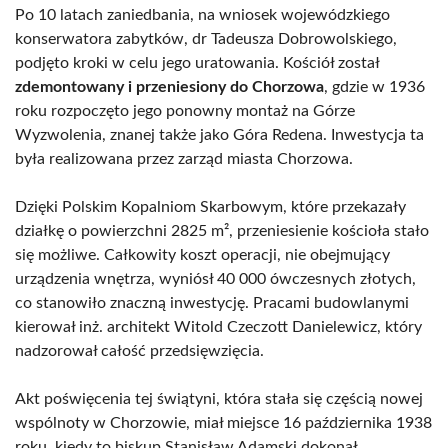
Po 10 latach zaniedbania, na wniosek wojewódzkiego
konserwatora zabytków, dr Tadeusza Dobrowolskiego,
podjęto kroki w celu jego uratowania. Kościół został
zdemontowany i przeniesiony do Chorzowa
, gdzie w 1936
roku rozpoczęto jego ponowny montaż na Górze
Wyzwolenia, znanej także jako Góra Redena. Inwestycja ta
była realizowana przez zarząd miasta Chorzowa.
Dzięki Polskim Kopalniom Skarbowym, które przekazały
działkę o powierzchni 2825 m², przeniesienie kościoła stało
się możliwe. Całkowity koszt operacji, nie obejmujący
urządzenia wnętrza, wyniósł 40 000 ówczesnych złotych,
co stanowiło znaczną inwestycję. Pracami budowlanymi
kierował inż. architekt Witold Czeczott Danielewicz, który
nadzorował całość przedsięwzięcia.
Akt poświęcenia tej świątyni, która stała się częścią nowej
wspólnoty w Chorzowie, miał miejsce 16 października 1938
roku, kiedy to biskup Stanisław Adamski dokonał