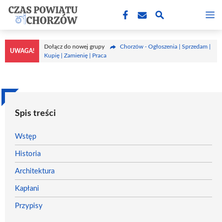
Przejdź
M
do
treści
Dołącz do nowej grupy
Chorzów - Ogłoszenia | Sprzedam |
UWAGA!
Kupię | Zamienię | Praca
Spis treści
Wstęp
Historia
Architektura
Kapłani
Przypisy