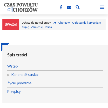
Przejdź
M
do
treści
Dołącz do nowej grupy
Chorzów - Ogłoszenia | Sprzedam |
UWAGA!
Kupię | Zamienię | Praca
Spis treści
Wstęp
Kariera piłkarska
Życie prywatne
Przypisy