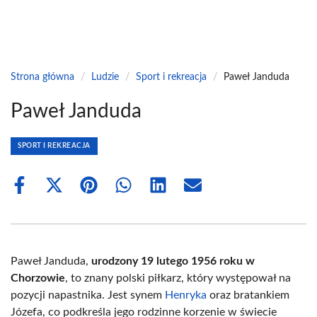
Strona główna
/
Ludzie
/
Sport i rekreacja
/
Paweł Janduda
Paweł Janduda
SPORT I REKREACJA
Share
Share
Share
Share
Share
Share
on
on
on
on
on
on
Facebook
X
Pinterest
WhatsApp
LinkedIn
Email
(Twitter)
Paweł Janduda,
urodzony 19 lutego 1956 roku w
Chorzowie
, to znany polski piłkarz, który występował na
pozycji napastnika. Jest synem
Henryka
oraz bratankiem
Józefa, co podkreśla jego rodzinne korzenie w świecie