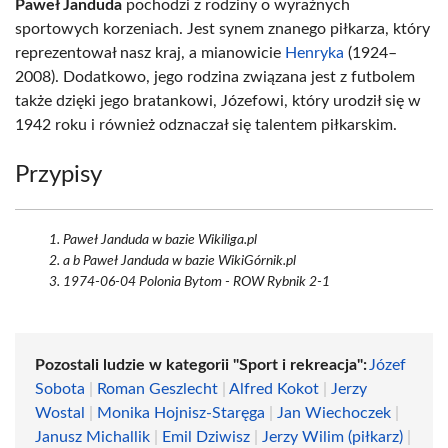
Paweł Janduda
pochodzi z rodziny o wyraźnych
sportowych korzeniach. Jest synem znanego piłkarza, który
reprezentował nasz kraj, a mianowicie
Henryka
(1924–
2008). Dodatkowo, jego rodzina związana jest z futbolem
także dzięki jego bratankowi, Józefowi, który urodził się w
1942 roku i również odznaczał się talentem piłkarskim.
Przypisy
Paweł Janduda w bazie Wikiliga.pl
a b Paweł Janduda w bazie WikiGórnik.pl
1974-06-04 Polonia Bytom - ROW Rybnik 2-1
Pozostali ludzie w kategorii "Sport i rekreacja":
Józef
Sobota
|
Roman Geszlecht
|
Alfred Kokot
|
Jerzy
Wostal
|
Monika Hojnisz-Staręga
|
Jan Wiechoczek
|
Janusz Michallik
|
Emil Dziwisz
|
Jerzy Wilim (piłkarz)
|