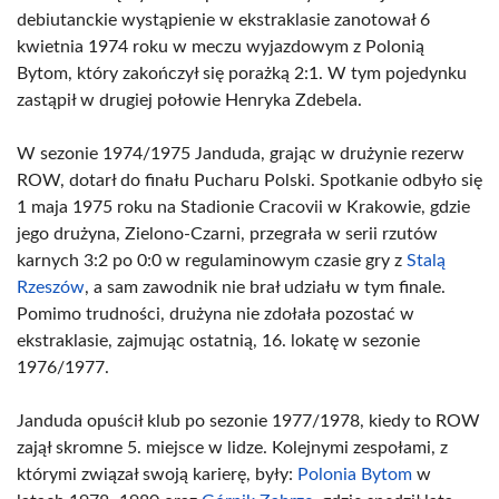
debiutanckie wystąpienie w ekstraklasie zanotował 6
kwietnia 1974 roku w meczu wyjazdowym z Polonią
Bytom, który zakończył się porażką 2:1. W tym pojedynku
zastąpił w drugiej połowie Henryka Zdebela.
W sezonie 1974/1975 Janduda, grając w drużynie rezerw
ROW, dotarł do finału Pucharu Polski. Spotkanie odbyło się
1 maja 1975 roku na Stadionie Cracovii w Krakowie, gdzie
jego drużyna, Zielono-Czarni, przegrała w serii rzutów
karnych 3:2 po 0:0 w regulaminowym czasie gry z
Stalą
Rzeszów
, a sam zawodnik nie brał udziału w tym finale.
Pomimo trudności, drużyna nie zdołała pozostać w
ekstraklasie, zajmując ostatnią, 16. lokatę w sezonie
1976/1977.
Janduda opuścił klub po sezonie 1977/1978, kiedy to ROW
zajął skromne 5. miejsce w lidze. Kolejnymi zespołami, z
którymi związał swoją karierę, były:
Polonia Bytom
w