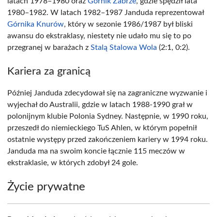
latach 1978–1980 oraz
Górnik Zabrze
, gdzie spędził lata
1980–1982. W latach 1982–1987 Janduda reprezentował
Górnika Knurów
, który w sezonie 1986/1987 był bliski
awansu do ekstraklasy, niestety nie udało mu się to po
przegranej w barażach z
Stalą Stalowa Wola
(2:1, 0:2).
Kariera za granicą
Później Janduda zdecydował się na zagraniczne wyzwanie i
wyjechał do Australii, gdzie w latach 1988-1990 grał w
polonijnym klubie Polonia Sydney. Następnie, w 1990 roku,
przeszedł do niemieckiego TuS Ahlen, w którym popełnił
ostatnie występy przed zakończeniem kariery w 1994 roku.
Janduda ma na swoim koncie łącznie 115 meczów w
ekstraklasie, w których zdobył 24 gole.
Życie prywatne