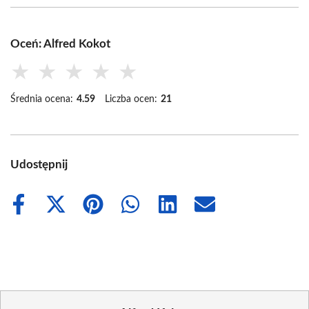
Oceń: Alfred Kokot
★
★
★
★
★
Średnia ocena:
4.59
Liczba ocen:
21
Udostępnij
Share
Share
Share
Share
Share
Share
on
on
on
on
on
on
Facebook
X
Pinterest
WhatsApp
LinkedIn
Email
(Twitter)