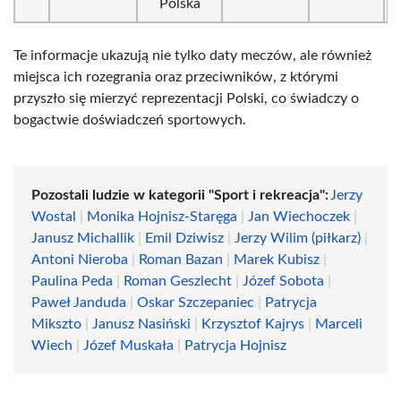
Polska
Te informacje ukazują nie tylko daty meczów, ale również
miejsca ich rozegrania oraz przeciwników, z którymi
przyszło się mierzyć reprezentacji Polski, co świadczy o
bogactwie doświadczeń sportowych.
Pozostali ludzie w kategorii "Sport i rekreacja":
Jerzy
Wostal
|
Monika Hojnisz-Staręga
|
Jan Wiechoczek
|
Janusz Michallik
|
Emil Dziwisz
|
Jerzy Wilim (piłkarz)
|
Antoni Nieroba
|
Roman Bazan
|
Marek Kubisz
|
Paulina Peda
|
Roman Geszlecht
|
Józef Sobota
|
Paweł Janduda
|
Oskar Szczepaniec
|
Patrycja
Mikszto
|
Janusz Nasiński
|
Krzysztof Kajrys
|
Marceli
Wiech
|
Józef Muskała
|
Patrycja Hojnisz