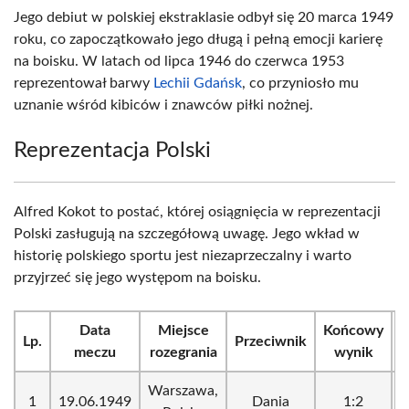
Jego debiut w polskiej ekstraklasie odbył się 20 marca 1949
roku, co zapoczątkowało jego długą i pełną emocji karierę
na boisku. W latach od lipca 1946 do czerwca 1953
reprezentował barwy
Lechii Gdańsk
, co przyniosło mu
uznanie wśród kibiców i znawców piłki nożnej.
Reprezentacja Polski
Alfred Kokot to postać, której osiągnięcia w reprezentacji
Polski zasługują na szczegółową uwagę. Jego wkład w
historię polskiego sportu jest niezaprzeczalny i warto
przyjrzeć się jego występom na boisku.
Data
Miejsce
Końcowy
Lp.
Przeciwnik
meczu
rozegrania
wynik
r
Warszawa,
1
19.06.1949
Dania
1:2
t