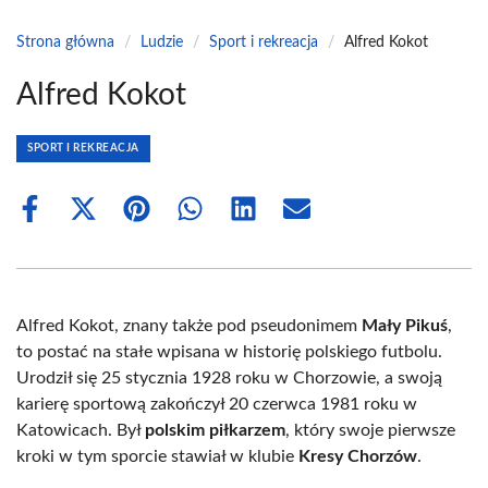
Strona główna
/
Ludzie
/
Sport i rekreacja
/
Alfred Kokot
Alfred Kokot
SPORT I REKREACJA
Share
Share
Share
Share
Share
Share
on
on
on
on
on
on
Facebook
X
Pinterest
WhatsApp
LinkedIn
Email
(Twitter)
Alfred Kokot, znany także pod pseudonimem
Mały Pikuś
,
to postać na stałe wpisana w historię polskiego futbolu.
Urodził się 25 stycznia 1928 roku w Chorzowie, a swoją
karierę sportową zakończył 20 czerwca 1981 roku w
Katowicach. Był
polskim piłkarzem
, który swoje pierwsze
kroki w tym sporcie stawiał w klubie
Kresy Chorzów
.