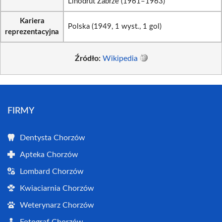
Linodrut Zabrze (1961–1963)
Kariera
Polska (1949, 1 wyst., 1 gol)
reprezentacyjna
Źródło:
Wikipedia
FIRMY
Dentysta Chorzów
Apteka Chorzów
Lombard Chorzów
Kwiaciarnia Chorzów
Weterynarz Chorzów
Fotograf Chorzów