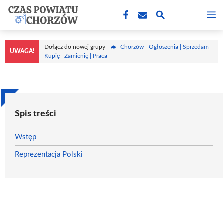
Przejdź
M
do
treści
Dołącz do nowej grupy
Chorzów - Ogłoszenia | Sprzedam |
UWAGA!
Kupię | Zamienię | Praca
Spis treści
Wstęp
Reprezentacja Polski