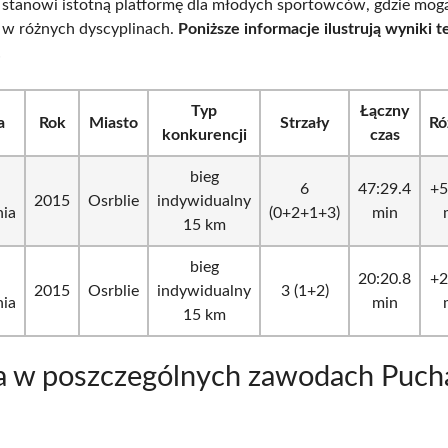
 stanowi istotną platformę dla młodych sportowców, gdzie mog
 w różnych dyscyplinach.
Poniższe informacje ilustrują wyniki t
.
Typ
Łączny
a
Rok
Miasto
Strzały
Ró
konkurencji
czas
bieg
6
47:29.4
+5
2015
Osrblie
indywidualny
nia
(0+2+1+3)
min
15 km
bieg
20:20.8
+2
2015
Osrblie
indywidualny
3 (1+2)
nia
min
15 km
a w poszczególnych zawodach Puch