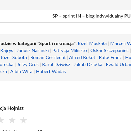
SP
– sprint
IN
– bieg indywidualny
PU
ludzie w kategorii "Sport i rekreacja":
Józef Muskała
|
Marceli 
 Kajrys
|
Janusz Nasiński
|
Patrycja Mikszto
|
Oskar Szczepaniec
|
Józef Sobota
|
Roman Geszlecht
|
Alfred Kokot
|
Rafał Franz
|
Hu
órecka
|
Jerzy Gros
|
Karol Dziwisz
|
Jakub Dziółka
|
Ewald Urba
ska
|
Albin Wira
|
Hubert Wadas
cja Hojnisz
★
★
★