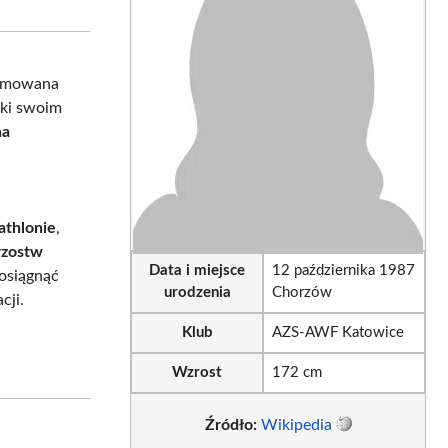
tsApp
LinkedIn
Email
nomowana
ęki swoim
na
athlonie
,
rzostw
Data i miejsce
12 października 1987
 osiągnąć
urodzenia
Chorzów
cji.
Klub
AZS-AWF Katowice
Wzrost
172 cm
Źródło:
Wikipedia