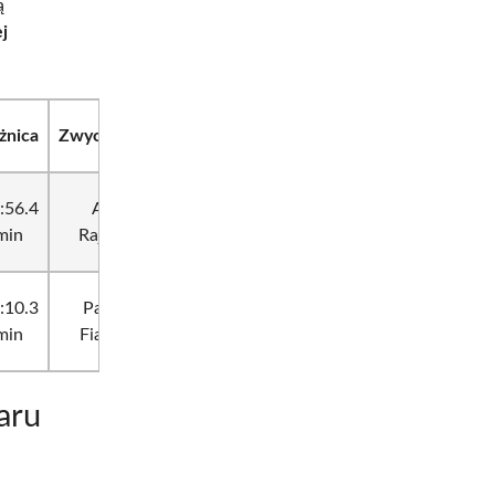
ą
ej
żnica
Zwyciężczyni
:56.4
Alina
min
Rajkowa
:10.3
Paulína
min
Fialková
aru