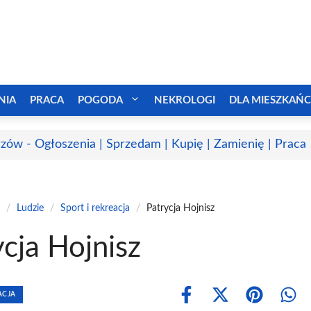
NIA
PRACA
POGODA
NEKROLOGI
DLA MIESZKAŃ
zów - Ogłoszenia | Sprzedam | Kupię | Zamienię | Praca
/
Ludzie
/
Sport i rekreacja
/
Patrycja Hojnisz
ycja Hojnisz
ACJA
Share
Share
Share
Shar
on
on
on
on