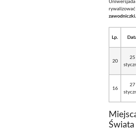
Uniwersjada
rywalizować
zawodniczki
Lp.
Dat
25
20
stycz
27
16
stycz
Miejsc
Świata