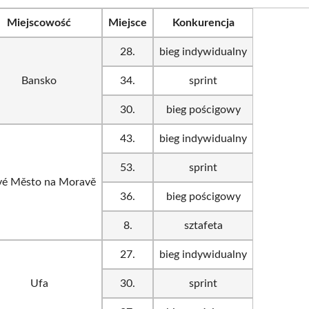
Miejscowość
Miejsce
Konkurencja
28.
bieg indywidualny
Bansko
34.
sprint
30.
bieg pościgowy
43.
bieg indywidualny
53.
sprint
é Město na Moravě
36.
bieg pościgowy
8.
sztafeta
27.
bieg indywidualny
Ufa
30.
sprint