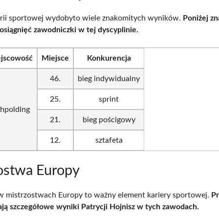
orii sportowej wydobyto wiele znakomitych wyników.
Poniżej zn
osiągnięć zawodniczki w tej dyscyplinie.
jscowość
Miejsce
Konkurencja
46.
bieg indywidualny
25.
sprint
hpolding
21.
bieg pościgowy
12.
sztafeta
ostwa Europy
w mistrzostwach Europy to ważny element kariery sportowej.
P
ją szczegółowe wyniki Patrycji Hojnisz w tych zawodach.