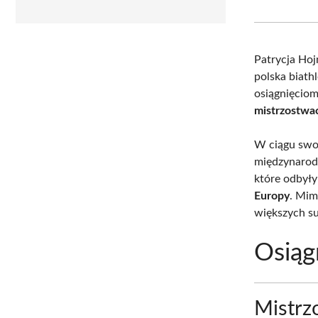
Patrycja Hoj
polska biath
osiągnięciom.
mistrzostwac
W ciągu swoj
międzynarodo
które odbyły
Europy
. Mim
większych su
Osiąg
Mistrz