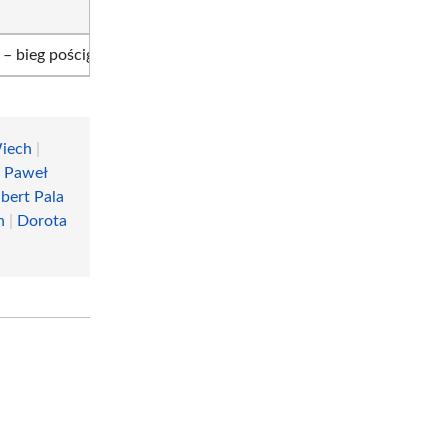
– bieg pościgowy
MS
– bieg masowy
Wiech
|
|
Paweł
bert Pala
n
|
Dorota