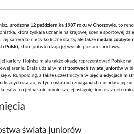
Facebook
X
Pinterest
Wha
(Twitter)
nisz,
urodzona 12 października 1987 roku w Chorzowie
, to re
lonistka, która zyskała uznanie na krajowej scenie sportowej dzi
 Jej kariera to nie tylko liczne starty, ale także
medale zdobyte 
h Polski
, które potwierdzają jej wysoki poziom sportowy.
ej kariery, Hojnisz miała także okazję reprezentować Polskę na
wej arenie. Brała udział w
mistrzostwach świata juniorów w bi
 się w Ruhpolding, a także uczestniczyła w
pięciu edycjach mist
o licznych starań, w tych ostatnich zmaganiach nie udało jej się
kcesów, co jednak nie umniejsza jej osiągnięciom oraz determina
nięcia
ostwa świata juniorów