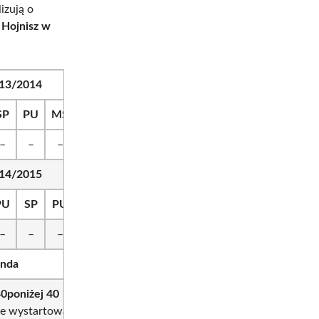
izują o
 Hojnisz w
13/2014
SP
PU
MS
SP
SP
PU
SP
PU
MS
punk
–
–
–
–
–
–
–
–
–
0
14/2015
PU
SP
PU
IN
SP
SP
PU
IN
MS
SP
PU
M
–
–
–
–
–
–
–
–
–
–
–
–
nda
40
poniżej 40
ie wystartował