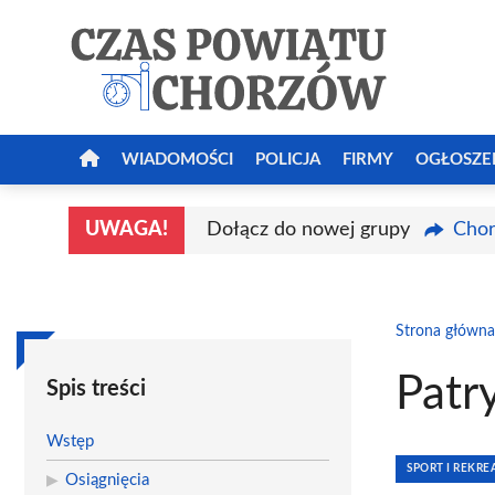
Przejdź
do
treści
WIADOMOŚCI
POLICJA
FIRMY
OGŁOSZE
UWAGA!
Dołącz do nowej grupy
Chor
Strona główna
Patr
Spis treści
Wstęp
SPORT I REKRE
Osiągnięcia