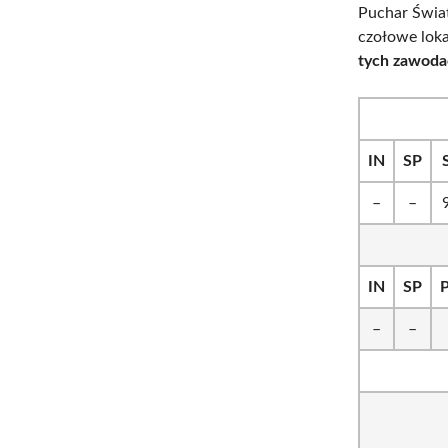
Puchar Świat
czołowe lok
tych zawoda
IN
SP
–
–
IN
SP
–
–