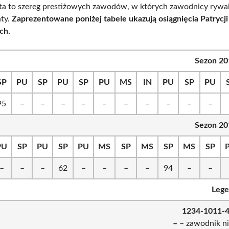
a to szereg prestiżowych zawodów, w których zawodnicy rywal
aty.
Zaprezentowane poniżej tabele ukazują osiągnięcia Patrycji
ch.
Sezon 20
SP
PU
SP
PU
SP
PU
MS
IN
PU
SP
PU
95
–
–
–
–
–
–
–
–
–
–
Sezon 20
PU
SP
PU
SP
PU
MS
SP
MS
SP
MS
SP
–
–
–
62
–
–
–
–
94
–
–
Lege
1
2
3
4-10
11-
–
– zawodnik n