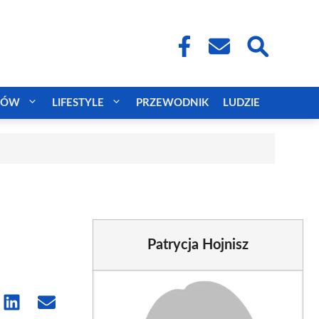
CÓW
LIFESTYLE
PRZEWODNIK
LUDZIE
Patrycja Hojnisz
e
Share
Share
on
on