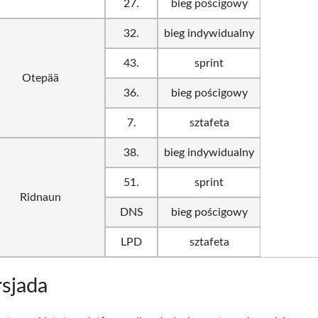
27.
bieg pościgowy
32.
bieg indywidualny
43.
sprint
Otepää
36.
bieg pościgowy
7.
sztafeta
38.
bieg indywidualny
51.
sprint
Ridnaun
DNS
bieg pościgowy
LPD
sztafeta
sjada