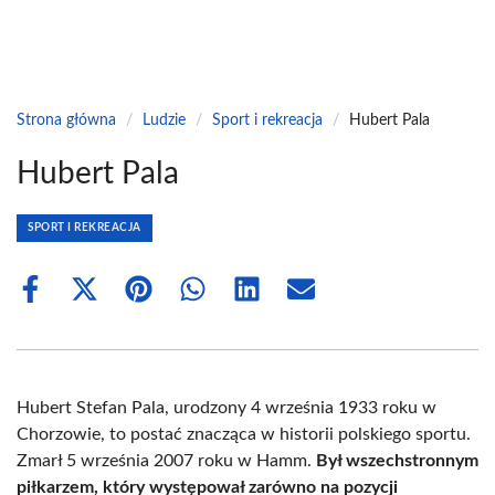
Strona główna
/
Ludzie
/
Sport i rekreacja
/
Hubert Pala
Hubert Pala
SPORT I REKREACJA
Share
Share
Share
Share
Share
Share
on
on
on
on
on
on
Facebook
X
Pinterest
WhatsApp
LinkedIn
Email
(Twitter)
Hubert Stefan Pala, urodzony 4 września 1933 roku w
Chorzowie, to postać znacząca w historii polskiego sportu.
Zmarł 5 września 2007 roku w Hamm.
Był wszechstronnym
piłkarzem, który występował zarówno na pozycji