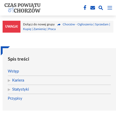
Przejdź
M
do
treści
Dołącz do nowej grupy
Chorzów - Ogłoszenia | Sprzedam |
UWAGA!
Kupię | Zamienię | Praca
Spis treści
Wstęp
Kariera
Statystyki
Przypisy