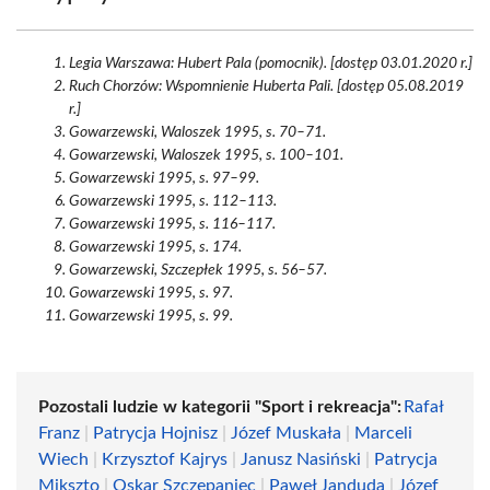
Legia Warszawa: Hubert Pala (pomocnik). [dostęp 03.01.2020 r.]
Ruch Chorzów: Wspomnienie Huberta Pali. [dostęp 05.08.2019
r.]
Gowarzewski, Waloszek 1995, s. 70–71.
Gowarzewski, Waloszek 1995, s. 100–101.
Gowarzewski 1995, s. 97–99.
Gowarzewski 1995, s. 112–113.
Gowarzewski 1995, s. 116–117.
Gowarzewski 1995, s. 174.
Gowarzewski, Szczepłek 1995, s. 56–57.
Gowarzewski 1995, s. 97.
Gowarzewski 1995, s. 99.
Pozostali ludzie w kategorii "Sport i rekreacja":
Rafał
Franz
|
Patrycja Hojnisz
|
Józef Muskała
|
Marceli
Wiech
|
Krzysztof Kajrys
|
Janusz Nasiński
|
Patrycja
Mikszto
|
Oskar Szczepaniec
|
Paweł Janduda
|
Józef