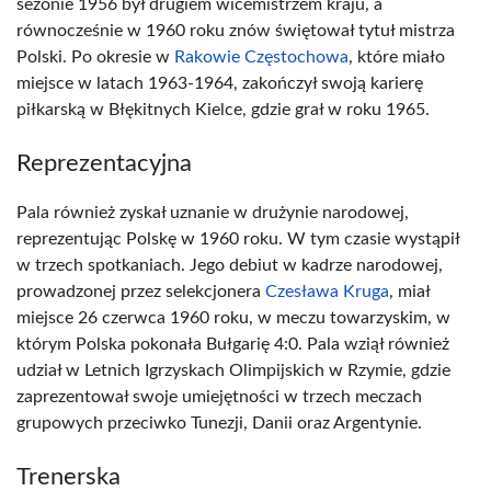
sezonie 1956 był drugiem wicemistrzem kraju, a
równocześnie w 1960 roku znów świętował tytuł mistrza
Polski. Po okresie w
Rakowie Częstochowa
, które miało
miejsce w latach 1963-1964, zakończył swoją karierę
piłkarską w Błękitnych Kielce, gdzie grał w roku 1965.
Reprezentacyjna
Pala również zyskał uznanie w drużynie narodowej,
reprezentując Polskę w 1960 roku. W tym czasie wystąpił
w trzech spotkaniach. Jego debiut w kadrze narodowej,
prowadzonej przez selekcjonera
Czesława Kruga
, miał
miejsce 26 czerwca 1960 roku, w meczu towarzyskim, w
którym Polska pokonała Bułgarię 4:0. Pala wziął również
udział w Letnich Igrzyskach Olimpijskich w Rzymie, gdzie
zaprezentował swoje umiejętności w trzech meczach
grupowych przeciwko Tunezji, Danii oraz Argentynie.
Trenerska