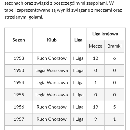
sezonach oraz związki z poszczególnymi zespołami. W
tabeli zaprezentowane są wyniki związane z meczami oraz
strzelanymi golami.
Liga krajowa
Sezon
Klub
Liga
Mecze
Bramki
1953
Ruch Chorzów
I Liga
12
6
1953
Legia Warszawa
I Liga
0
0
1954
Legia Warszawa
I Liga
1
0
1955
Legia Warszawa
I Liga
0
0
1956
Ruch Chorzów
I Liga
19
5
1957
Ruch Chorzów
I Liga
9
1