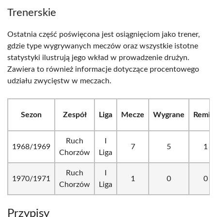
Trenerskie
Ostatnia część poświęcona jest osiągnięciom jako trener,
gdzie type wygrywanych meczów oraz wszystkie istotne
statystyki ilustrują jego wkład w prowadzenie drużyn.
Zawiera to również informacje dotyczące procentowego
udziału zwycięstw w meczach.
Sezon
Zespół
Liga
Mecze
Wygrane
Remis
Ruch
I
1968/1969
7
5
1
Chorzów
Liga
Ruch
I
1970/1971
1
0
0
Chorzów
Liga
Przypisy