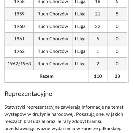
1958
Ruch Chorzów
I Liga
18
5
1959
Ruch Chorzów
I Liga
21
5
1960
Ruch Chorzów
I Liga
22
0
1961
Ruch Chorzów
I Liga
5
0
1962
Ruch Chorzów
I Liga
1
0
1962/1963
Ruch Chorzów
I Liga
2
0
Razem
110
23
Reprezentacyjne
Statystyki reprezentacyjne zawierają informacje na temat
występów w drużynie narodowej. Pokazują one, w jakich
meczach brał udział oraz ile razy zdobył bramki,
przedstawiając ważne wydarzenia w karierze piłkarskiej.