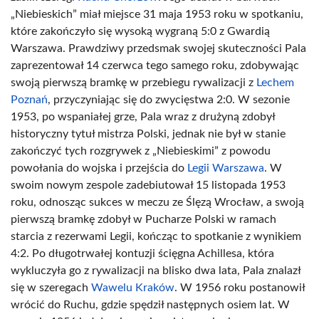
„Niebieskich” miał miejsce 31 maja 1953 roku w spotkaniu,
które zakończyło się wysoką wygraną 5:0 z Gwardią
Warszawa. Prawdziwy przedsmak swojej skuteczności Pala
zaprezentował 14 czerwca tego samego roku, zdobywając
swoją pierwszą bramkę w przebiegu rywalizacji z
Lechem
Poznań
, przyczyniając się do zwycięstwa 2:0. W sezonie
1953, po wspaniałej grze, Pala wraz z drużyną zdobył
historyczny tytuł mistrza Polski, jednak nie był w stanie
zakończyć tych rozgrywek z „Niebieskimi” z powodu
powołania do wojska i przejścia do
Legii Warszawa
. W
swoim nowym zespole zadebiutował 15 listopada 1953
roku, odnosząc sukces w meczu ze Ślęzą Wrocław, a swoją
pierwszą bramkę zdobył w Pucharze Polski w ramach
starcia z rezerwami Legii, kończąc to spotkanie z wynikiem
4:2. Po długotrwałej kontuzji ścięgna Achillesa, która
wykluczyła go z rywalizacji na blisko dwa lata, Pala znalazł
się w szeregach
Wawelu Kraków
. W 1956 roku postanowił
wrócić do Ruchu, gdzie spędził następnych osiem lat. W