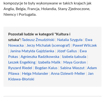
kompozycje te były wykonywane w takich krajach jak
Anglia, Belgia, Francja, Holandia, Stany Zjednoczone,
Niemcy i Portugalia.
Pozostali ludzie w kategorii "Kultura i
sztuka":
Tadeusz Żmudziński
|
Natalia Szyguła
|
Ewa
Nowacka
|
Jerzy Michalak (scenograf)
|
Paweł Wilczek
|
Janina Matylda Gajdzianka
|
Józef Gallus
|
Ewa
Pokas
|
Agnieszka Radzikowska
|
Izabela Łabuda
|
Leszek Engelking
|
Izabella Malik
|
Maya Gordon
|
Ryszard Riedel
|
Bogdan Kalus
|
Sabina Waszut
|
Adam
Pilawa
|
Helga Molander
|
Anna Dziewit-Meller
|
Jan
Kidawa-Błoński