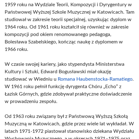
1959 roku na Wydziale Teorii, Kompozycji i Dyrygentury w
Państwowej Wyższej Szkole Muzycznej w Katowicach. Tam
studiował w zakresie teorii specjalnej, uzyskując dyplom w
1964 roku. Od 1961 roku kształcił się również w zakresie
kompozycji pod okiem renomowanego pedagoga,
Bolesława Szabelskiego, kończąc naukę z dyplomem w
1966 roku.
W czasie swojej kariery, jako stypendysta Ministerstwa
Kultury i Sztuki, Edward Bogusławski miał okazję
studiować w Wiedniu u
Romana Haubenstocka-Ramatiego
.
W 1961 roku pełnił funkcję dyrygenta Chóru „Echo” z
Łazisk Górnych, gdzie zdobywał praktyczne doświadczenie
w prowadzeniu zespołu.
Od 1963 roku związany był z Państwową Wyższą Szkołą
Muzyczną w Katowicach, gdzie przez wiele lat wykładał. W
latach 1971-1972 piastował stanowisko dziekana Wydziału
Wychowania Muzycznego, a w okresach 1971–1975 oraz