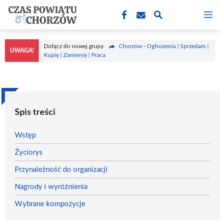
Przejdź
M
do
treści
Dołącz do nowej grupy
Chorzów - Ogłoszenia | Sprzedam |
UWAGA!
Kupię | Zamienię | Praca
Spis treści
Wstęp
Życiorys
Przynależność do organizacji
Nagrody i wyróżnienia
Wybrane kompozycje