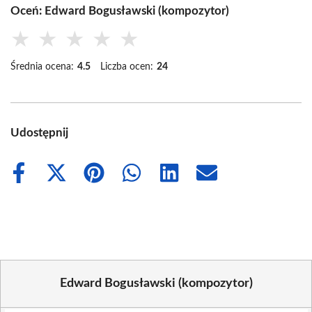
Oceń: Edward Bogusławski (kompozytor)
★
★
★
★
★
Średnia ocena:
4.5
Liczba ocen:
24
Udostępnij
Share
Share
Share
Share
Share
Share
on
on
on
on
on
on
Facebook
X
Pinterest
WhatsApp
LinkedIn
Email
(Twitter)
Edward Bogusławski (kompozytor)