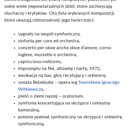
sobie wiele niepowtarzalnych dzieł, które zachwycają
słuchaczy i krytyków. Oto lista wybranych kompozycji,
które ukazują różnorodność jego twórczości:
sygnały na zespół symfoniczny,
sinfonia per coro ed orchestra,
concerto per oboe anche oboe d’amore, corno
inglese, mussette e orchestra,
capriccioso-notturno,
impromptu na flet, altówkę i harfę, 1972,
ewokacja na bas, głos recytujący i orkiestrę,
sonata Belzebuba – opera wg
Stanisława Ignacego
Witkiewicza
,
pieśń o ziemi naszej – oratorium,
symfonia koncertująca na skrzypce i orkiestrę
kameralną,
polonia poemat symfoniczny na skrzypce i orkiestrę
symfoniczną,