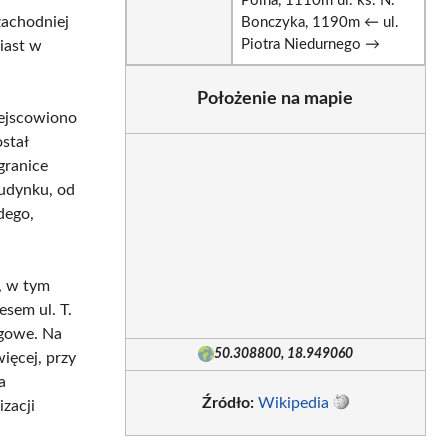
Polna, 1110m ul. ks. N.
zachodniej
Bonczyka, 1190m ← ul.
Piotra Niedurnego →
iast w
Położenie na mapie
iejscowiono
stał
granice
budynku, od
dego,
i, w tym
sem ul. T.
ugowe. Na
50.308800, 18.949060
więcej, przy
a
Źródło:
Wikipedia
zacji