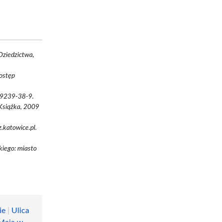
Dziedzictwa,
dostęp
89239-38-9.
Książka, 2009
katowice.pl.
kiego: miasto
ie
|
Ulica