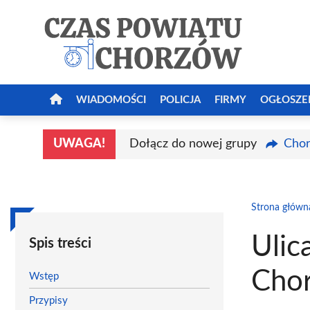
Przejdź
do
treści
WIADOMOŚCI
POLICJA
FIRMY
OGŁOSZE
UWAGA!
Dołącz do nowej grupy
Chor
Strona główn
Ulic
Spis treści
Cho
Wstęp
Przypisy