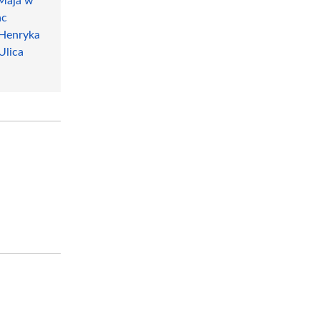
 Maja w
ac
 Henryka
Ulica