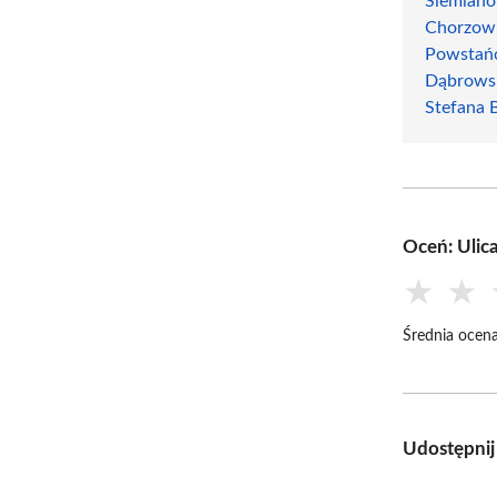
Siemiano
Chorzow
Powstańc
Dąbrows
Stefana 
Oceń: Ulic
★
★
Średnia ocena
Udostępnij