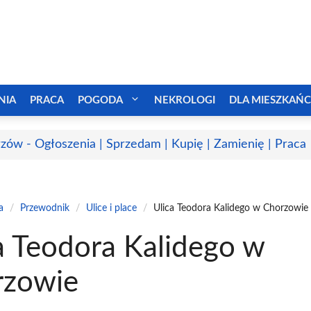
NIA
PRACA
POGODA
NEKROLOGI
DLA MIESZKAŃ
zów - Ogłoszenia | Sprzedam | Kupię | Zamienię | Praca
a
/
Przewodnik
/
Ulice i place
/
Ulica Teodora Kalidego w Chorzowie
a Teodora Kalidego w
rzowie