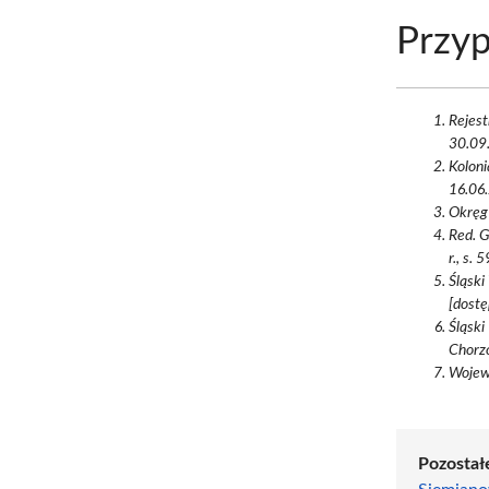
Przyp
Rejest
30.09.
Koloni
16.06.
Okręg
Red. 
r., s.
Śląsk
[dostę
Śląski
Chorzó
Wojew
Pozostałe