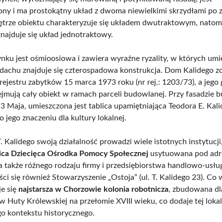
ny i ma prostokątny układ z dwoma niewielkimi skrzydłami po 
ętrze obiektu charakteryzuje się układem dwutraktowym, natom
znajduje się układ jednotraktowy.
nku jest ośmioosiowa i zawiera wyraźne ryzality, w których um
 dachu znajduje się czterospadowa konstrukcja. Dom Kalidego zo
rejestru zabytków 15 marca 1973 roku (nr rej.: 1203/73), a jego 
jmują cały obiekt w ramach parceli budowlanej. Przy fasadzie 
 3 Maja, umieszczona jest tablica upamiętniająca Teodora E. Kali
 jego znaczeniu dla kultury lokalnej.
. Kalidego swoją działalność prowadzi wiele istotnych instytucj
ica Dziecięca Ośrodka Pomocy Społecznej
usytuowana pod adre
 a także różnego rodzaju firmy i przedsiębiorstwa handlowo-usł
eści się również Stowarzyszenie „Ostoja” (ul. T. Kalidego 23). Co 
je się
najstarsza w Chorzowie kolonia robotnicza
, zbudowana dl
 Huty Królewskiej na przełomie XVIII wieku, co dodaje tej lokali
 kontekstu historycznego.