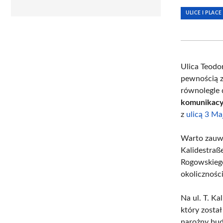
ULICE I PLACE
Ulica Teodo
pewnością z
równolegle 
komunikacy
z
ulicą 3 Ma
Warto zauwa
Kalidestraß
Rogowskiego
okolicznośc
Na ul. T. Ka
który zosta
narożny bud