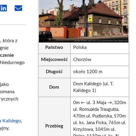
e
Share
Share
on
on
sApp
LinkedIn
Email
a
, która z
Państwo
Polska
egnie
aczenie
Miejscowość
Chorzów
a Niedurnego
Długość
około 1200 m
Dom Kalidego (ul. T.
jako
Dom
Kalidego 1)
 Romana
orycznych
0m ← ul. 3 Maja →, 320m
ul. Romualda Traugutta,
470m ul. Pudlerska, 570m
a Kalidego
,
ul. ks. Jana Ficka, 765m ul.
Przebieg
yjny,
Krzyżowa, 1045m ul.