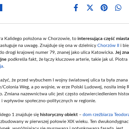
Share
Share
Share
Shar
on
on
on
on
Facebook
X
Pinterest
What
(Twitter)
ra Kalidego położona w Chorzowie, to
interesująca część miast
asługuje na uwagę. Znajduje się ona w dzielnicy
Chorzów II
i bi
do drogi krajowej numer 79, znanej jako ulica Katowicka.
Jej zn
jne
podkreśla fakt, że łączy kluczowe arterie, takie jak ul. Piotr
ja
.
żyć, że przed wybuchem I wojny światowej ulica ta była znana 
e/Colonia Weg, a po wojnie, w erze Polski Ludowej, nosiła imię
. Zmiana nazewnictwa ulic jest często odzwierciedleniem hist
i i wpływów społeczno-politycznych w regionie.
lidego 1 znajduje się
historyczny obiekt
–
dom rzeźbiarza Teodor
ł zbudowany w pierwszej połowie XIX wieku. Ten dwukondygnac
ynek, wyróżniający się murowaną i potynkowaną fasadą, jest