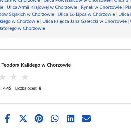
wicka w Chorzowie
|
Ulica Powstańców w Chorzowie
|
Ulica 3
ie
|
Ulica Armii Krajowej w Chorzowie
|
Rynek w Chorzowie
|
Pl
ów Śląskich w Chorzowie
|
Ulica 16 Lipca w Chorzowie
|
Ulica
kiego w Chorzowie
|
Ulica księdza Jana Gałeczki w Chorzowie
|
Batorego w Chorzowie
a Teodora Kalidego w Chorzowie
★
★
★
:
4.45
Liczba ocen:
8
Share
Share
Share
Share
Share
Share
on
on
on
on
on
on
Facebook
X
Pinterest
WhatsApp
LinkedIn
Email