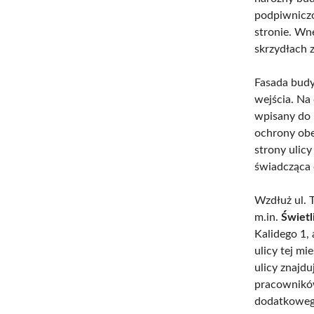
podpiwniczo
stronie. Wn
skrzydłach 
Fasada budy
wejścia. Na
wpisany do 
ochrony obe
strony ulicy
świadcząca o
Wzdłuż ul. T
m.in.
Świetl
Kalidego 1,
ulicy tej mi
ulicy znajdu
pracowników
dodatkowego