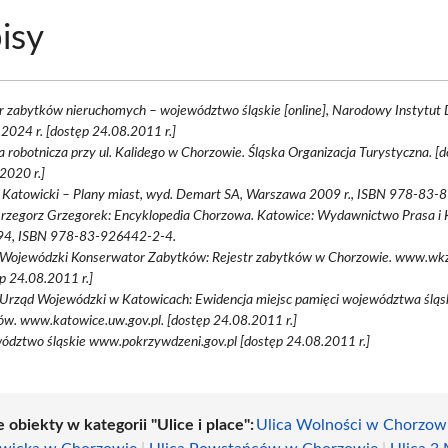
isy
r zabytków nieruchomych – województwo śląskie [online], Narodowy Instytut 
2024 r. [dostęp 24.08.2011 r.]
a robotnicza przy ul. Kalidego w Chorzowie. Śląska Organizacja Turystyczna. [
2020 r.]
 Katowicki – Plany miast, wyd. Demart SA, Warszawa 2009 r., ISBN 978-83-
Grzegorz Grzegorek: Encyklopedia Chorzowa. Katowice: Wydawnictwo Prasa i 
 594, ISBN 978-83-926442-2-4.
i Wojewódzki Konserwator Zabytków: Rejestr zabytków w Chorzowie. www.wkz.
p 24.08.2011 r.]
 Urząd Wojewódzki w Katowicach: Ewidencja miejsc pamięci województwa śląs
w. www.katowice.uw.gov.pl. [dostęp 24.08.2011 r.]
ództwo śląskie www.pokrzywdzeni.gov.pl [dostęp 24.08.2011 r.]
 obiekty w kategorii "Ulice i place":
Ulica Wolności w Chorzow