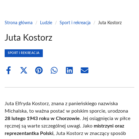
Strona główna
/
Ludzie
/
Sport i rekreacja
/
Juta Kostorz
Juta Kostorz
SPORT I REKREACJA
Share
Share
Share
Share
Share
Share
on
on
on
on
on
on
Facebook
X
Pinterest
WhatsApp
LinkedIn
Email
(Twitter)
Juta Elfryda Kostorz, znana z panieńskiego nazwiska
Michalska, to ważna postać w polskim sporcie, urodzona
28 lutego 1943 roku w Chorzowie
. Jej osiągnięcia w piłce
ręcznej są warte szczególnej uwagi. Jako
mistrzyni oraz
reprezentantka Polski
, Juta Kostorz w znaczący sposób