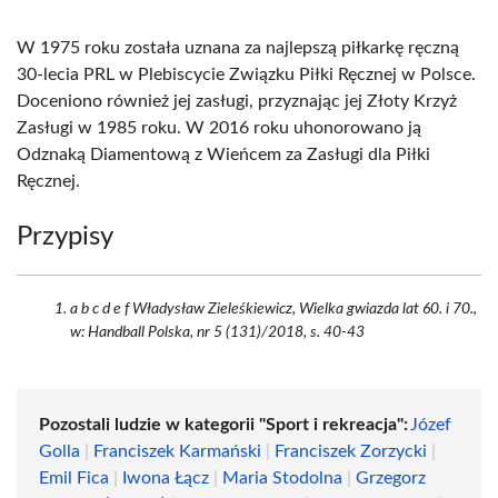
W 1975 roku została uznana za najlepszą piłkarkę ręczną
30-lecia PRL w Plebiscycie Związku Piłki Ręcznej w Polsce.
Doceniono również jej zasługi, przyznając jej Złoty Krzyż
Zasługi w 1985 roku. W 2016 roku uhonorowano ją
Odznaką Diamentową z Wieńcem za Zasługi dla Piłki
Ręcznej.
Przypisy
a b c d e f Władysław Zieleśkiewicz, Wielka gwiazda lat 60. i 70.,
w: Handball Polska, nr 5 (131)/2018, s. 40-43
Pozostali ludzie w kategorii "Sport i rekreacja":
Józef
Golla
|
Franciszek Karmański
|
Franciszek Zorzycki
|
Emil Fica
|
Iwona Łącz
|
Maria Stodolna
|
Grzegorz