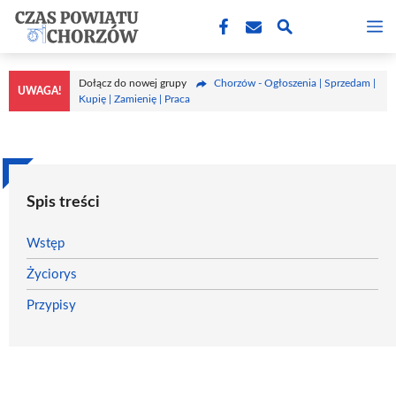
Przejdź
M
do
treści
Dołącz do nowej grupy
Chorzów - Ogłoszenia | Sprzedam |
UWAGA!
Kupię | Zamienię | Praca
Spis treści
Wstęp
Życiorys
Przypisy