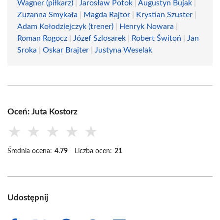
Wagner (piłkarz)
|
Jarosław Potok
|
Augustyn Bujak
|
Zuzanna Smykała
|
Magda Rajtor
|
Krystian Szuster
|
Adam Kołodziejczyk (trener)
|
Henryk Nowara
|
Roman Rogocz
|
Józef Szlosarek
|
Robert Świtoń
|
Jan
Sroka
|
Oskar Brajter
|
Justyna Weselak
Oceń: Juta Kostorz
★
★
★
★
★
Średnia ocena:
4.79
Liczba ocen:
21
Udostępnij