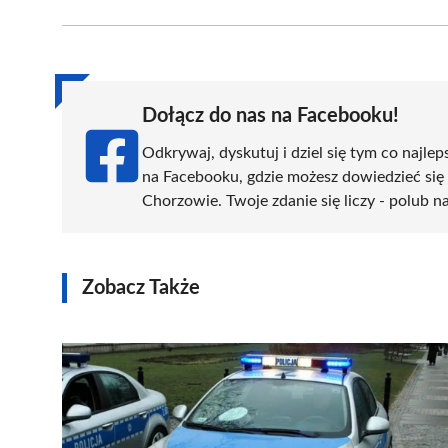
Facebook
X
Pinterest
WhatsApp
LinkedIn
(Twitter)
Dołącz do nas na Facebooku!
Odkrywaj, dyskutuj i dziel się tym co najlep
na Facebooku, gdzie możesz dowiedzieć się
Chorzowie. Twoje zdanie się liczy - polub na
Zobacz Także