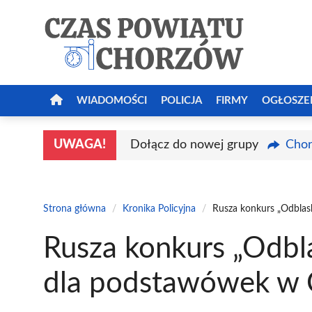
Przejdź
do
treści
WIADOMOŚCI
POLICJA
FIRMY
OGŁOSZE
UWAGA!
Dołącz do nowej grupy
Chor
Strona główna
/
Kronika Policyjna
/
Rusza konkurs „Odbla
Rusza konkurs „Odbl
dla podstawówek w 