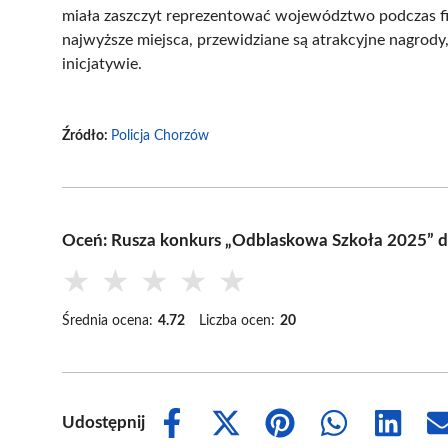
miała zaszczyt reprezentować województwo podczas fi
najwyższe miejsca, przewidziane są atrakcyjne nagrody
inicjatywie.
Źródło:
Policja Chorzów
Oceń: Rusza konkurs „Odblaskowa Szkoła 2025” 
★
★
★
★
★
Średnia ocena:
4.72
Liczba ocen:
20
Udostępnij
Share
Share
Share
Share
Share
on
on
on
on
on