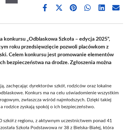
Share
Share
Share
Share
Share
Share
on
on
on
on
on
on
Facebook
X
Pinterest
WhatsApp
LinkedIn
Email
(Twitter)
ja konkursu „Odblaskowa Szkoła – edycja 2025”,
ym roku przedsięwzięcie pozwoli placówkom z
Polski. Celem konkursu jest promowanie elementów
ch bezpieczeństwa na drodze. Zgłoszenia można
ą, zachęcając dyrektorów szkół, rodziców oraz lokalne
odblaskowe. Konkurs ma na celu uświadomienie wszystkim
rogowym, zwłaszcza wśród najmłodszych. Dzięki takiej
a rodzice zyskają spokój o ich bezpieczeństwo.
50 szkół z regionu, z aktywnym uczestnictwem ponad 41
ostała Szkoła Podstawowa nr 38 z Bielska-Białej, która