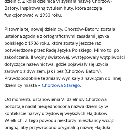
dzielnic. Z kolei dzielnica VI zyskała nazwę Chorzów-
Batory, inspirowaną tytułem huty, która zaczęła
funkcjonować w 1933 roku.
Pisownia tej nowej dzielnicy, Chorzów-Batory, została
ustalona zgodnie z ortograficznymi zasadami języka
polskiego z 1936 roku, które zostały jeszcze raz
potwierdzone przez Radę Języka Polskiego. Mimo to, po
zakończeniu II wojny światowej, występowały wątpliwości
dotyczące nazewnictwa, gdzie pojawiały się użycia
zarówno z dywizem, jak i bez (Chorzów Batory).
Prawdopodobnie te zmiany wynikały z nawiązań do innej
dzielnicy miasta –
Chorzowa Starego
.
Od momentu ustanowienia VI dzielnicy Chorzowa
pozostaje nadal nieujednolicona nazwa dzielnicy w
kontekście nazwy urzędowej większych Hajduków
Wielkich. Z tego powodu niektórzy mieszkańcy wciąż
pragną, aby przywrócono oryginalną nazwę Hajduki