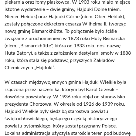
piekarnia oraz łomy piaskowca. W 1903 roku miało miejsce
istotne wydarzenie – dwie gminy, Hajduki Dolne (niem.
Nieder-Heiduk) oraz Hajduki Górne (niem. Ober-Heiduk),
zostały połączone dekretem cesarza Wilhelma II, tworząc
nową gminę Bismarckhütte. To połączenie było ściśle
związane z uruchomieniem w 1873 roku Huty Bismarcka
(niem. „Bismarckhütte”, która od 1933 roku nosi nazwę
Huta Batory), a także z założeniem destylarni smoły w 1888
roku, która stała się podstawą przyszłych Zakładów
Chemicznych „Hajduki”.
W czasach międzywojennych gmina Hajduki Wielkie była
rządzona przez naczelnika, którym był Karol Grzesik –
dowódca powstańczy. W 1936 roku objął on stanowisko
prezydenta Chorzowa. W okresie od 1926 do 1939 roku,
Hajduki Wielkie były siedzibą starostwa powiatu
świętochłowickiego, będącego częścią historycznego
powiatu bytomskiego, który został przyznany Polsce.
Lokalna administracja użyczyła staroście teren pod budowę