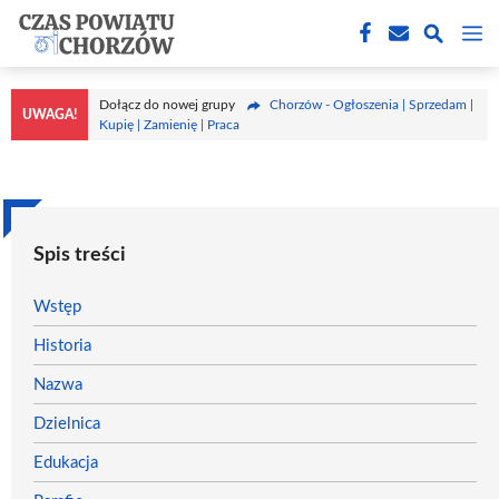
Przejdź
M
do
treści
Dołącz do nowej grupy
Chorzów - Ogłoszenia | Sprzedam |
UWAGA!
Kupię | Zamienię | Praca
Spis treści
Wstęp
Historia
Nazwa
Dzielnica
Edukacja