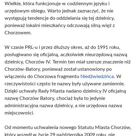
Wielkie, która funkcjonuje w codziennym języku i
urzędowym obiegu. Warto jednak zaznaczyć, że nie
występują tendencje do oddzielania się tej dzielnicy,
ponieważ lokalni mieszkańcy odczuwają silną więź z
Chorzowem.
W czasie PRL-u i przez dłuższy okres, aż do 1991 roku,
posługiwano się oficjalną, aczkolwiek nieurzędową nazwą
dzielnicy, Chorzów IV. Termin ten miał szersze znaczenie niż
Chorzów-Batory, ponieważ został ustanowiony po
włączeniu do Chorzowa fragmentu
Niedźwiedzińca
. W
rzeczywistości często te nazwy były używane zamiennie.
Dzięki uchwały Rady Miasta nadano dzielnicy IV oficjalną
nazwę Chorzów Batory, chociaż była to jedynie
administracyjna nazwa dzielnicy, a nie urzędowa nazwa
miejscowości.
Od momentu uchwalenia nowego Statutu Miasta Chorzów,
który wszedł w życie 29 października 2009 roku, nie