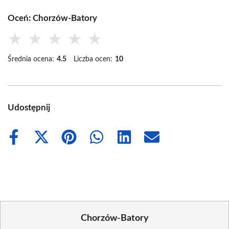
Oceń: Chorzów-Batory
★
★
★
★
★
Średnia ocena:
4.5
Liczba ocen:
10
Udostępnij
Share
Share
Share
Share
Share
Share
on
on
on
on
on
on
Facebook
X
Pinterest
WhatsApp
LinkedIn
Email
(Twitter)
Chorzów-Batory