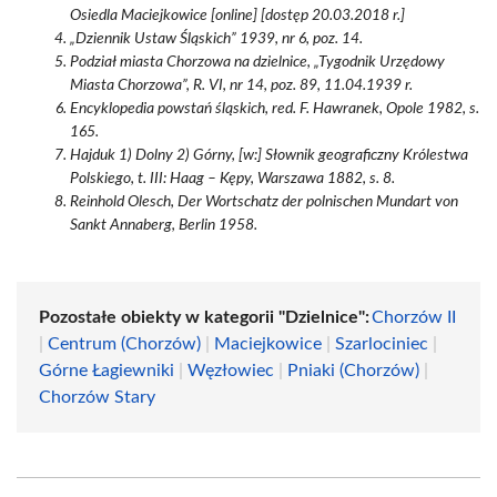
Osiedla Maciejkowice [online] [dostęp 20.03.2018 r.]
„Dziennik Ustaw Śląskich” 1939, nr 6, poz. 14.
Podział miasta Chorzowa na dzielnice, „Tygodnik Urzędowy
Miasta Chorzowa”, R. VI, nr 14, poz. 89, 11.04.1939 r.
Encyklopedia powstań śląskich, red. F. Hawranek, Opole 1982, s.
165.
Hajduk 1) Dolny 2) Górny, [w:] Słownik geograficzny Królestwa
Polskiego, t. III: Haag – Kępy, Warszawa 1882, s. 8.
Reinhold Olesch, Der Wortschatz der polnischen Mundart von
Sankt Annaberg, Berlin 1958.
Pozostałe obiekty w kategorii "Dzielnice":
Chorzów II
|
Centrum (Chorzów)
|
Maciejkowice
|
Szarlociniec
|
Górne Łagiewniki
|
Węzłowiec
|
Pniaki (Chorzów)
|
Chorzów Stary