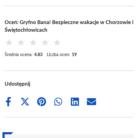
Oceń: Gryfno Bana! Bezpieczne wakacje w Chorzowie i
Świętochłowicach
★
★
★
★
★
Średnia ocena:
4.83
Liczba ocen:
19
Udostępnij
Share
Share
Share
Share
Share
Share
on
on
on
on
on
on
Facebook
X
Pinterest
WhatsApp
LinkedIn
Email
(Twitter)