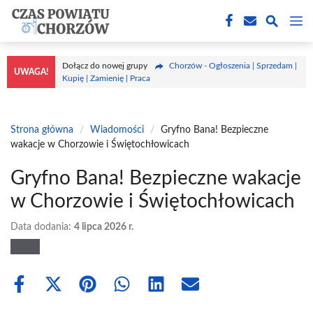
Przejdź
M
do
treści
Dołącz do nowej grupy
Chorzów - Ogłoszenia | Sprzedam |
UWAGA!
Kupię | Zamienię | Praca
Strona główna
/
Wiadomości
/
Gryfno Bana! Bezpieczne
wakacje w Chorzowie i Świętochłowicach
Gryfno Bana! Bezpieczne wakacje
w Chorzowie i Świętochłowicach
Data dodania:
4 lipca 2026 r.
Share
Share
Share
Share
Share
Share
on
on
on
on
on
on
Facebook
X
Pinterest
WhatsApp
LinkedIn
Email