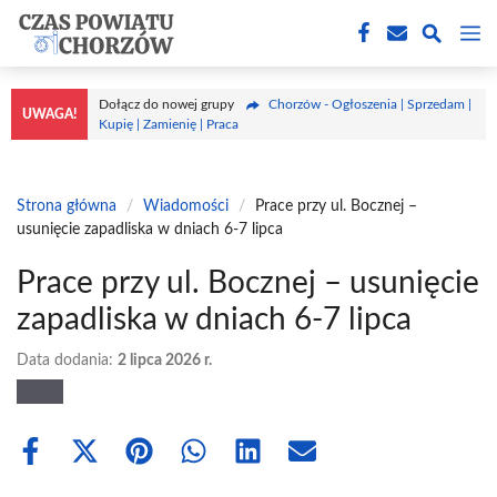
Przejdź
M
do
treści
Dołącz do nowej grupy
Chorzów - Ogłoszenia | Sprzedam |
UWAGA!
Kupię | Zamienię | Praca
Strona główna
/
Wiadomości
/
Prace przy ul. Bocznej –
usunięcie zapadliska w dniach 6-7 lipca
Prace przy ul. Bocznej – usunięcie
zapadliska w dniach 6-7 lipca
Data dodania:
2 lipca 2026 r.
Share
Share
Share
Share
Share
Share
on
on
on
on
on
on
Facebook
X
Pinterest
WhatsApp
LinkedIn
Email