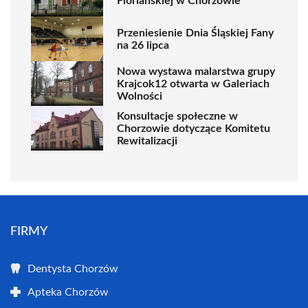
Floriańskiej w Chorzowie
Przeniesienie Dnia Śląskiej Fany
na 26 lipca
Nowa wystawa malarstwa grupy
Krajcok12 otwarta w Galeriach
Wolności
Konsultacje społeczne w
Chorzowie dotyczące Komitetu
Rewitalizacji
FIRMY
Dentysta Chorzów
Apteka Chorzów