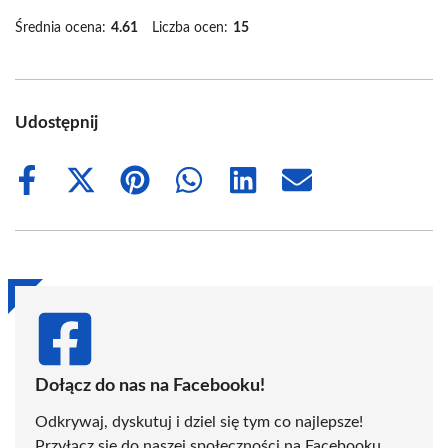
Średnia ocena:
4.61
Liczba ocen:
15
Udostępnij
Share
Share
Share
Share
Share
Share
on
on
on
on
on
on
Facebook
X
Pinterest
WhatsApp
LinkedIn
Email
(Twitter)
Dołącz do nas na Facebooku!
Odkrywaj, dyskutuj i dziel się tym co najlepsze!
Przyłącz się do naszej społeczności na Facebooku,