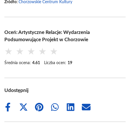
Źródło:
Chorzowskie Centrum Kultury
Oceń: Artystyczne Relacje: Wydarzenia
Podsumowujące Projekt w Chorzowie
★
★
★
★
★
Średnia ocena:
4.61
Liczba ocen:
19
Udostępnij
Share
Share
Share
Share
Share
Share
on
on
on
on
on
on
Facebook
X
Pinterest
WhatsApp
LinkedIn
Email
(Twitter)