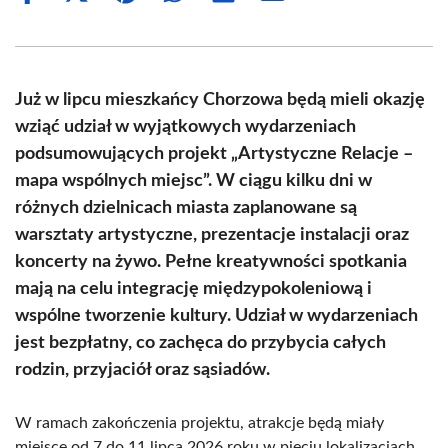
on
on
on
on
on
on
Facebook
X
Pinterest
WhatsApp
LinkedIn
Email
(Twitter)
Już w lipcu mieszkańcy Chorzowa będą mieli okazję
wziąć udział w wyjątkowych wydarzeniach
podsumowujących projekt „Artystyczne Relacje –
mapa wspólnych miejsc”. W ciągu kilku dni w
różnych dzielnicach miasta zaplanowane są
warsztaty artystyczne, prezentacje instalacji oraz
koncerty na żywo. Pełne kreatywności spotkania
mają na celu integrację międzypokoleniową i
wspólne tworzenie kultury. Udział w wydarzeniach
jest bezpłatny, co zachęca do przybycia całych
rodzin, przyjaciół oraz sąsiadów.
W ramach zakończenia projektu, atrakcje będą miały
miejsce od 7 do 11 lipca 2026 roku w pięciu lokalizacjach.