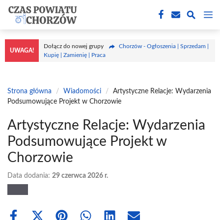
Przejdź
M
do
treści
Dołącz do nowej grupy
Chorzów - Ogłoszenia | Sprzedam |
UWAGA!
Kupię | Zamienię | Praca
Strona główna
/
Wiadomości
/
Artystyczne Relacje: Wydarzenia
Podsumowujące Projekt w Chorzowie
Artystyczne Relacje: Wydarzenia
Podsumowujące Projekt w
Chorzowie
Data dodania:
29 czerwca 2026 r.
Share
Share
Share
Share
Share
Share