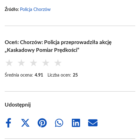
Źródło:
Policja Chorzów
Oceń: Chorzów: Policja przeprowadziła akcję
„Kaskadowy Pomiar Prędkości”
★
★
★
★
★
Średnia ocena:
4.91
Liczba ocen:
25
Udostępnij
Share
Share
Share
Share
Share
Share
on
on
on
on
on
on
Facebook
X
Pinterest
WhatsApp
LinkedIn
Email
(Twitter)