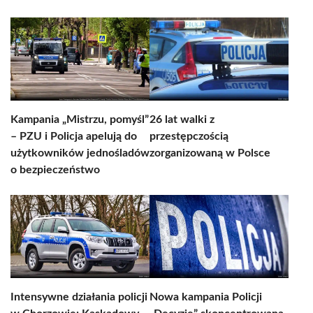
Kampania „Mistrzu, pomyśl”
26 lat walki z
– PZU i Policja apelują do
przestępczością
użytkowników jednośladów
zorganizowaną w Polsce
o bezpieczeństwo
Intensywne działania policji
Nowa kampania Policji