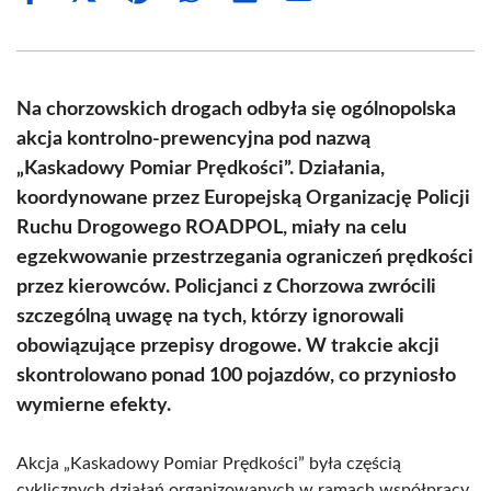
on
on
on
on
on
on
Facebook
X
Pinterest
WhatsApp
LinkedIn
Email
(Twitter)
Na chorzowskich drogach odbyła się ogólnopolska
akcja kontrolno-prewencyjna pod nazwą
„Kaskadowy Pomiar Prędkości”. Działania,
koordynowane przez Europejską Organizację Policji
Ruchu Drogowego ROADPOL, miały na celu
egzekwowanie przestrzegania ograniczeń prędkości
przez kierowców. Policjanci z Chorzowa zwrócili
szczególną uwagę na tych, którzy ignorowali
obowiązujące przepisy drogowe. W trakcie akcji
skontrolowano ponad 100 pojazdów, co przyniosło
wymierne efekty.
Akcja „Kaskadowy Pomiar Prędkości” była częścią
cyklicznych działań organizowanych w ramach współpracy