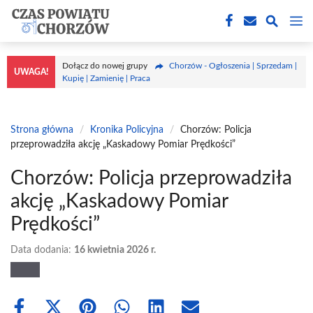
Przejdź
M
do
treści
Dołącz do nowej grupy
Chorzów - Ogłoszenia | Sprzedam |
UWAGA!
Kupię | Zamienię | Praca
Strona główna
/
Kronika Policyjna
/
Chorzów: Policja
przeprowadziła akcję „Kaskadowy Pomiar Prędkości”
Chorzów: Policja przeprowadziła
akcję „Kaskadowy Pomiar
Prędkości”
Data dodania:
16 kwietnia 2026 r.
Share
Share
Share
Share
Share
Share