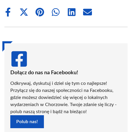
Share
Share
Share
Share
Share
Share
on
on
on
on
on
on
Facebook
X
Pinterest
WhatsApp
LinkedIn
Email
(Twitter)
Dołącz do nas na Facebooku!
Odkrywaj, dyskutuj i dziel się tym co najlepsze!
Przyłącz się do naszej społeczności na Facebooku,
gdzie możesz dowiedzieć się więcej o lokalnych
wydarzeniach w Chorzowie. Twoje zdanie się liczy -
polub naszą stronę i bądź na bieżąco!
Polub nas!