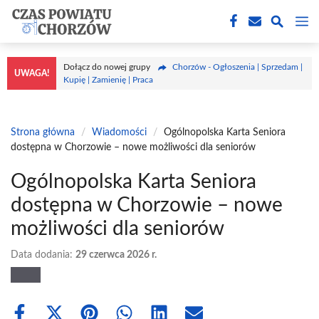
Przejdź
M
do
treści
Dołącz do nowej grupy
Chorzów - Ogłoszenia | Sprzedam |
UWAGA!
Kupię | Zamienię | Praca
Strona główna
/
Wiadomości
/
Ogólnopolska Karta Seniora
dostępna w Chorzowie – nowe możliwości dla seniorów
Ogólnopolska Karta Seniora
dostępna w Chorzowie – nowe
możliwości dla seniorów
Data dodania:
29 czerwca 2026 r.
Share
Share
Share
Share
Share
Share