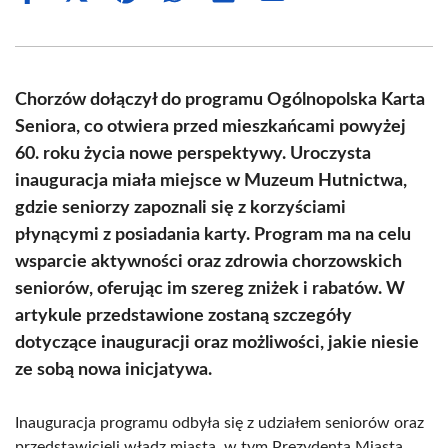
on
on
on
on
on
on
Facebook
X
Pinterest
WhatsApp
LinkedIn
Email
(Twitter)
Chorzów dołączył do programu Ogólnopolska Karta
Seniora, co otwiera przed mieszkańcami powyżej
60. roku życia nowe perspektywy. Uroczysta
inauguracja miała miejsce w Muzeum Hutnictwa,
gdzie seniorzy zapoznali się z korzyściami
płynącymi z posiadania karty. Program ma na celu
wsparcie aktywności oraz zdrowia chorzowskich
seniorów, oferując im szereg zniżek i rabatów. W
artykule przedstawione zostaną szczegóły
dotyczące inauguracji oraz możliwości, jakie niesie
ze sobą nowa inicjatywa.
Inauguracja programu odbyła się z udziałem seniorów oraz
przedstawicieli władz miasta, w tym Prezydenta Miasta