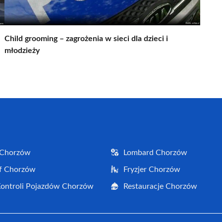
Child grooming – zagrożenia w sieci dla dzieci i
młodzieży
 Chorzów
Lombard Chorzów
f Chorzów
Fryzjer Chorzów
Kontroli Pojazdów Chorzów
Restauracje Chorzów