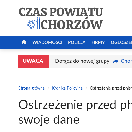
Przejdź
do
treści
WIADOMOŚCI
POLICJA
FIRMY
OGŁOSZE
UWAGA!
Dołącz do nowej grupy
Chor
Strona główna
/
Kronika Policyjna
/
Ostrzeżenie przed phis
Ostrzeżenie przed ph
swoje dane