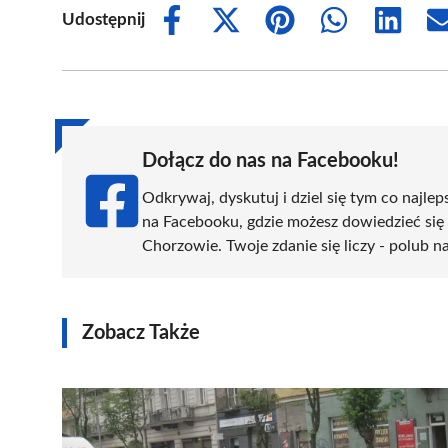
Udostępnij
Share
Share
Share
Share
Share
on
on
on
on
on
Facebook
X
Pinterest
WhatsApp
LinkedIn
(Twitter)
Dołącz do nas na Facebooku!
Odkrywaj, dyskutuj i dziel się tym co najlep
na Facebooku, gdzie możesz dowiedzieć się
Chorzowie. Twoje zdanie się liczy - polub na
Zobacz Także