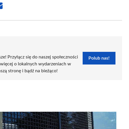
Share
on
Email
sze! Przyłącz się do naszej społeczności
Polub nas!
 więcej o lokalnych wydarzeniach w
szą stronę i bądź na bieżąco!