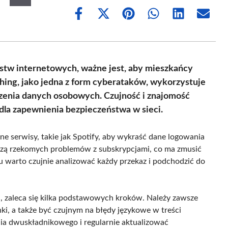
Share
Share
Share
Share
Share
Share
on
on
on
on
on
on
Facebook
X
Pinterest
WhatsApp
LinkedIn
Email
(Twitter)
stw internetowych, ważne jest, aby mieszkańcy
hing, jako jedna z form cyberataków, wykorzystuje
zenia danych osobowych. Czujność i znajomość
dla zapewnienia bezpieczeństwa w sieci.
e serwisy, takie jak Spotify, aby wykraść dane logowania
czą rzekomych problemów z subskrypcjami, co ma zmusić
 warto czujnie analizować każdy przekaz i podchodzić do
, zaleca się kilka podstawowych kroków. Należy zawsze
ki, a także być czujnym na błędy językowe w treści
ia dwuskładnikowego i regularnie aktualizować