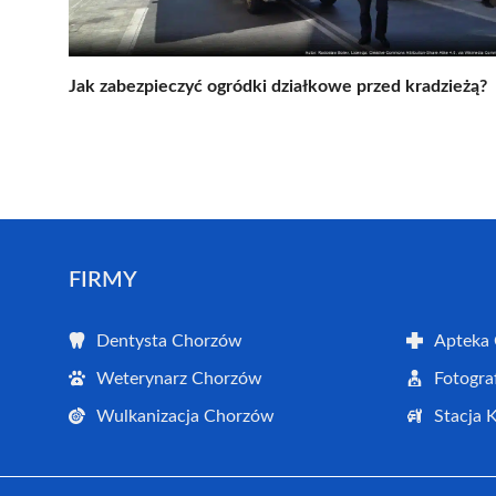
Jak zabezpieczyć ogródki działkowe przed kradzieżą?
FIRMY
Dentysta Chorzów
Apteka
Weterynarz Chorzów
Fotogra
Wulkanizacja Chorzów
Stacja 