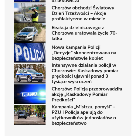
działkowicza
Chorzów obchodzi Światowy
Dzień Trzeźwości – Akcje
profilaktyczne w mieście
Reakcja dzielnicowego z
Chorzowa uratowała życie 70-
latka
Nowa kampania Policji
„Decyzje” skoncentrowana na
bezpieczeństwie kobiet
Intensywne działania policji w
Chorzowie: Kaskadowy pomiar
prędkości ujawnił ponad 3
tysiące wykroczeń
Chorzów: Policja przeprowadziła
akcję „Kaskadowy Pomiar
Prędkości”
Kampania „Mistrzu, pomyśl” –
PZU i Policja apelują do
użytkowników jednośladów o
bezpieczeństwo