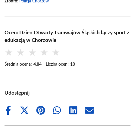
Źródło:
Policja Chorzów
Oceń: Dzień Otwarty Tramwajów Śląskich łączy sport z
edukacją w Chorzowie
★
★
★
★
★
Średnia ocena:
4.84
Liczba ocen:
10
Udostępnij
Share
Share
Share
Share
Share
Share
on
on
on
on
on
on
Facebook
X
Pinterest
WhatsApp
LinkedIn
Email
(Twitter)