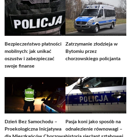
Bezpieczeństwo płatności
Zatrzymanie złodzieja w
mobilnych: jak unikać
Bytomiu przez
oszustw i zabezpieczać
chorzowskiego policjanta
swoje finanse
Dzień Bez Samochodu –
Pasja koni jako sposób na
Proekologiczna Inicjatywa
odnalezienie równowagi –
dla Mieszkańców Chorzowa
historia sierżant sztabowej