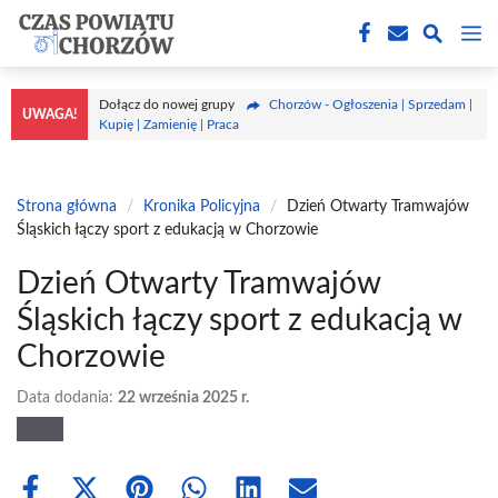
Przejdź
M
do
treści
Dołącz do nowej grupy
Chorzów - Ogłoszenia | Sprzedam |
UWAGA!
Kupię | Zamienię | Praca
Strona główna
/
Kronika Policyjna
/
Dzień Otwarty Tramwajów
Śląskich łączy sport z edukacją w Chorzowie
Dzień Otwarty Tramwajów
Śląskich łączy sport z edukacją w
Chorzowie
Data dodania:
22 września 2025 r.
Share
Share
Share
Share
Share
Share