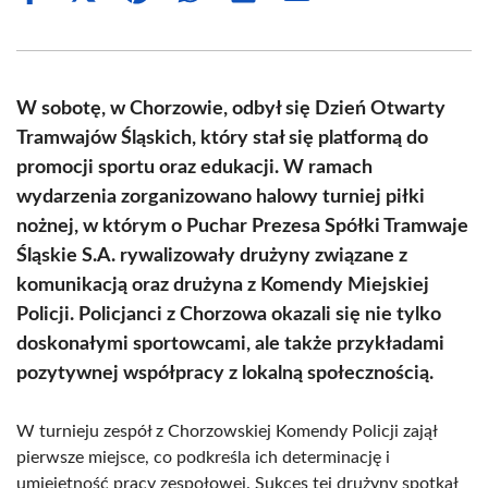
on
on
on
on
on
on
Facebook
X
Pinterest
WhatsApp
LinkedIn
Email
(Twitter)
W sobotę, w Chorzowie, odbył się Dzień Otwarty
Tramwajów Śląskich, który stał się platformą do
promocji sportu oraz edukacji. W ramach
wydarzenia zorganizowano halowy turniej piłki
nożnej, w którym o Puchar Prezesa Spółki Tramwaje
Śląskie S.A. rywalizowały drużyny związane z
komunikacją oraz drużyna z Komendy Miejskiej
Policji. Policjanci z Chorzowa okazali się nie tylko
doskonałymi sportowcami, ale także przykładami
pozytywnej współpracy z lokalną społecznością.
W turnieju zespół z Chorzowskiej Komendy Policji zajął
pierwsze miejsce, co podkreśla ich determinację i
umiejętność pracy zespołowej. Sukces tej drużyny spotkał