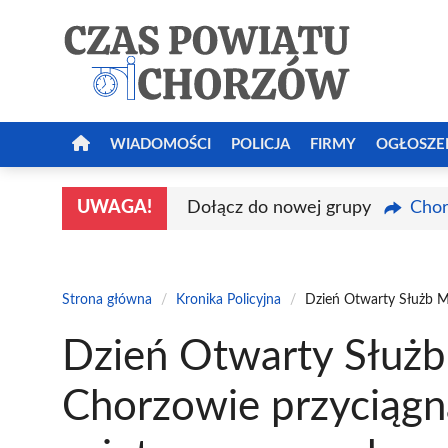
Przejdź
do
treści
WIADOMOŚCI
POLICJA
FIRMY
OGŁOSZE
UWAGA!
Dołącz do nowej grupy
Chor
Strona główna
/
Kronika Policyjna
/
Dzień Otwarty Służb M
Dzień Otwarty Służ
Chorzowie przyciągn