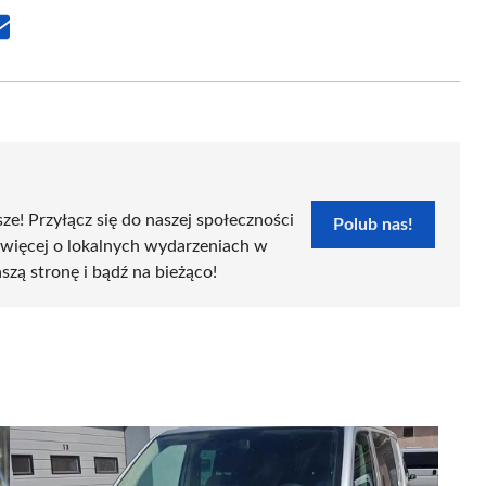
Share
on
Email
sze! Przyłącz się do naszej społeczności
Polub nas!
 więcej o lokalnych wydarzeniach w
szą stronę i bądź na bieżąco!