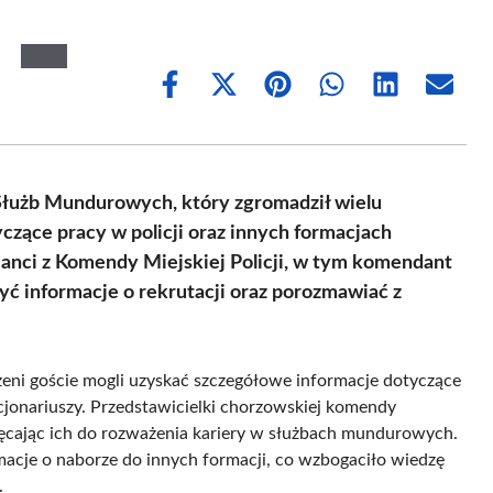
Share
Share
Share
Share
Share
Share
on
on
on
on
on
on
Facebook
X
Pinterest
WhatsApp
LinkedIn
Email
(Twitter)
Służb Mundurowych, który zgromadził wielu
zące pracy w policji oraz innych formacjach
anci z Komendy Miejskiej Policji, w tym komendant
być informacje o rekrutacji oraz porozmawiać z
szeni goście mogli uzyskać szczegółowe informacje dotyczące
jonariuszy. Przedstawicielki chorzowskiej komendy
hęcając ich do rozważenia kariery w służbach mundurowych.
macje o naborze do innych formacji, co wzbogaciło wiedzę
.