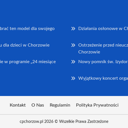
brać ten model dla swojego
Działania osłonowe w C
u dla dzieci w Chorzowie
Ostrzeżenie przed nieu
Chorzowie
e w programie „24 miesiące
Nowy pomnik św. Izydor
Wyjątkowy koncert orga
Kontakt
O Nas
Regulamin
Polityka Prywatności
cpchorzow.pl 2026 © Wszelkie Prawa Zastrzeżone