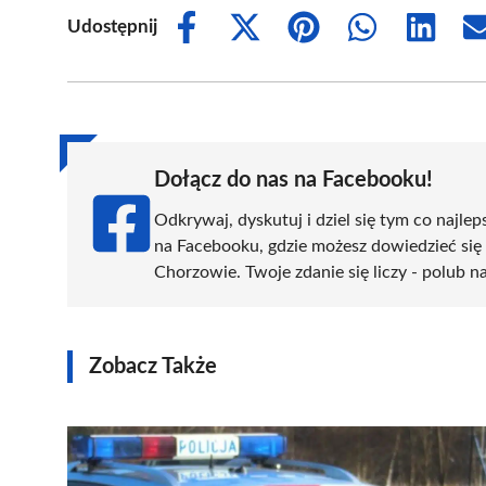
Udostępnij
Share
Share
Share
Share
Share
on
on
on
on
on
Facebook
X
Pinterest
WhatsApp
LinkedIn
(Twitter)
Dołącz do nas na Facebooku!
Odkrywaj, dyskutuj i dziel się tym co najlep
na Facebooku, gdzie możesz dowiedzieć się
Chorzowie. Twoje zdanie się liczy - polub na
Zobacz Także