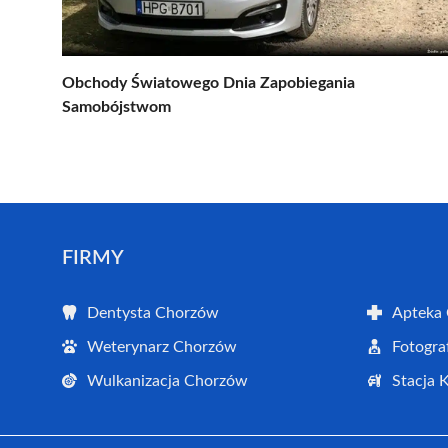
Obchody Światowego Dnia Zapobiegania
Samobójstwom
FIRMY
Dentysta Chorzów
Apteka
Weterynarz Chorzów
Fotogra
Wulkanizacja Chorzów
Stacja 