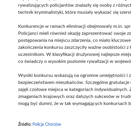
rywalizujących policjantów znalazły się osoby z różny
technik kryminalistyki, które musiały wykazać się sze
Konkurencje w ramach eliminacji obejmowały m.in. spra
Policjanci mieli również okazję zaprezentować swoje z
postępowania na miejscu zdarzenia, co miało kluczowe
zakończenia konkursu zaszczyciły ważne osobistości z 
uczestnikom. W klasyfikacji drużynowej najlepsze miej
co świadczy o wysokim poziomie rywalizacji w wojewó
Wyniki konkursu wskazują na ogromne umiejętności i z
bezpieczeństwem mieszkańców. Szczególne gratulacje n
zajęli czołowe miejsca w kategoriach indywidualnyc
zmaganiach krajowych oraz dalszych sukcesów w trud
mogą być dumni, że w tak wymagających konkursach bier
Źródło:
Policja Chorzów