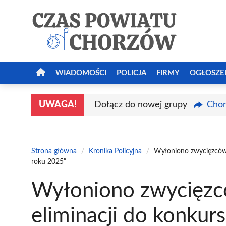
Przejdź
do
treści
WIADOMOŚCI
POLICJA
FIRMY
OGŁOSZE
UWAGA!
Dołącz do nowej grupy
Chor
Strona główna
/
Kronika Policyjna
/
Wyłoniono zwycięzców 
roku 2025”
Wyłoniono zwycięz
eliminacji do konkurs