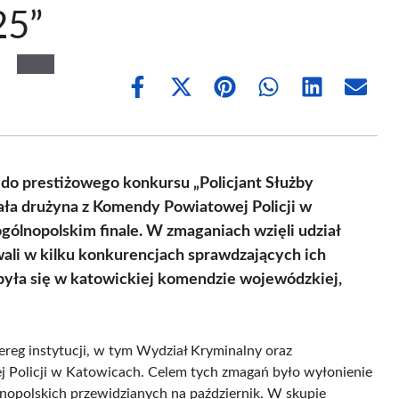
25”
Share
Share
Share
Share
Share
Share
on
on
on
on
on
on
Facebook
X
Pinterest
WhatsApp
LinkedIn
Email
(Twitter)
do prestiżowego konkursu „Policjant Służby
ała drużyna z Komendy Powiatowej Policji w
gólnopolskim finale. W zmaganiach wzięli udział
wali w kilku konkurencjach sprawdzających ich
była się w katowickiej komendzie wojewódzkiej,
ereg instytucji, w tym Wydział Kryminalny oraz
 Policji w Katowicach. Celem tych zmagań było wyłonienie
ólnopolskich przewidzianych na październik. W skupie