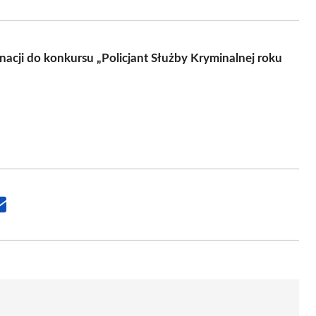
cji do konkursu „Policjant Służby Kryminalnej roku
Share
on
Email