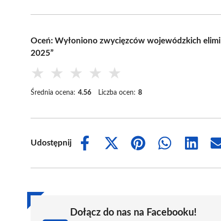
Oceń: Wyłoniono zwycięzców wojewódzkich elimina
2025”
★
★
★
★
★
Średnia ocena:
4.56
Liczba ocen:
8
Udostępnij
Share
Share
Share
Share
Share
on
on
on
on
on
Facebook
X
Pinterest
WhatsApp
LinkedIn
(Twitter)
Dołącz do nas na Facebooku!