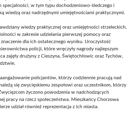
ch specjalności, w tym typu dochodzeniowo-śledczego i
roką wiedzą oraz nadrzędnymi umiejętnościami praktycznymi.
wdziany wiedzy praktycznej oraz umiejętności strzeleckich.
dolności w zakresie udzielania pierwszej pomocy oraz
 znaczenie dla ich ostatecznego wyniku. Uroczystość
kierownictwa policji, które wręczyły nagrody najlepszym
sca zajęły drużyny z Cieszyna, Świętochłowic oraz Tychów,
dztwie.
aangażowanie policjantów, którzy codziennie pracują nad
ależą się zwycięskiemu zespołowi oraz uczestnikom, którzy
h. Zwycięzcom życzono powodzenia w nadchodzących
nej pracy na rzecz społeczeństwa. Mieszkańcy Chorzowa
ze udział również reprezentacja z ich miasta.