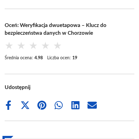
Oceń: Weryfikacja dwuetapowa – Klucz do
bezpieczeństwa danych w Chorzowie
★
★
★
★
★
Średnia ocena:
4.98
Liczba ocen:
19
Udostępnij
Share
Share
Share
Share
Share
Share
on
on
on
on
on
on
Facebook
X
Pinterest
WhatsApp
LinkedIn
Email
(Twitter)