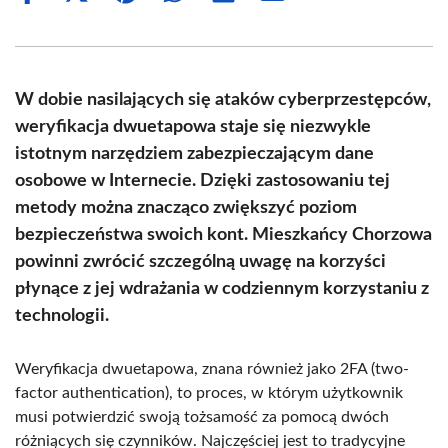
on
on
on
on
on
on
Facebook
X
Pinterest
WhatsApp
LinkedIn
Email
(Twitter)
W dobie nasilających się ataków cyberprzestępców,
weryfikacja dwuetapowa staje się niezwykle
istotnym narzędziem zabezpieczającym dane
osobowe w Internecie. Dzięki zastosowaniu tej
metody można znacząco zwiększyć poziom
bezpieczeństwa swoich kont. Mieszkańcy Chorzowa
powinni zwrócić szczególną uwagę na korzyści
płynące z jej wdrażania w codziennym korzystaniu z
technologii.
Weryfikacja dwuetapowa, znana również jako 2FA (two-
factor authentication), to proces, w którym użytkownik
musi potwierdzić swoją tożsamość za pomocą dwóch
różniących się czynników. Najczęściej jest to tradycyjne