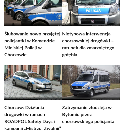
Ślubowanie nowo przyjętej
Nietypowa interwencja
policjantki w Komendzie
chorzowskiej drogówki –
Miejskiej Policji w
ratunek dla zmarzniętego
Chorzowie
gołębia
Chorzów: Działania
Zatrzymanie złodzieja w
drogówki w ramach
Bytomiu przez
ROADPOL Safety Days i
chorzowskiego policjanta
kampanii „Mistrzu, Zwolnij”