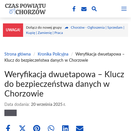
Przejdź
M
do
treści
Dołącz do nowej grupy
Chorzów - Ogłoszenia | Sprzedam |
UWAGA!
Kupię | Zamienię | Praca
Strona główna
/
Kronika Policyjna
/
Weryfikacja dwuetapowa –
Klucz do bezpieczeństwa danych w Chorzowie
Weryfikacja dwuetapowa – Klucz
do bezpieczeństwa danych w
Chorzowie
Data dodania:
20 września 2025 r.
Share
Share
Share
Share
Share
Share