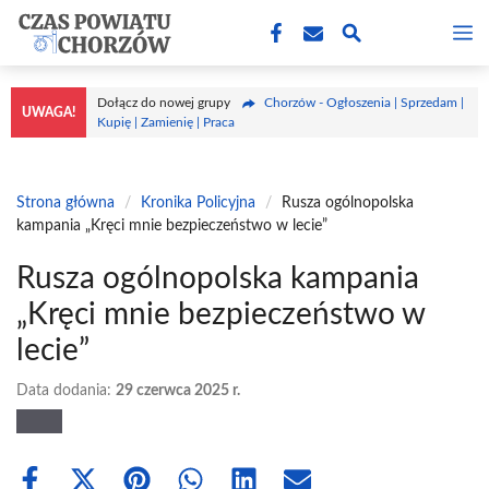
Przejdź
M
do
treści
Dołącz do nowej grupy
Chorzów - Ogłoszenia | Sprzedam |
UWAGA!
Kupię | Zamienię | Praca
Strona główna
/
Kronika Policyjna
/
Rusza ogólnopolska
kampania „Kręci mnie bezpieczeństwo w lecie”
Rusza ogólnopolska kampania
„Kręci mnie bezpieczeństwo w
lecie”
Data dodania:
29 czerwca 2025 r.
Share
Share
Share
Share
Share
Share