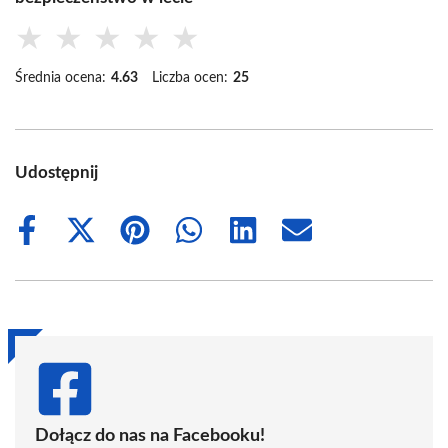
★
★
★
★
★
Średnia ocena:
4.63
Liczba ocen:
25
Udostępnij
Share
Share
Share
Share
Share
Share
on
on
on
on
on
on
Facebook
X
Pinterest
WhatsApp
LinkedIn
Email
(Twitter)
Dołącz do nas na Facebooku!