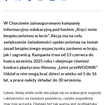
on
on
on
on
on
on
Facebook
X
Pinterest
WhatsApp
LinkedIn
Email
(Twitter)
W Chorzowie zainaugurowano kampanię
informacyjno-edukacyjną pod hasłem „Kręci mnie
bezpieczeństwo w lecie”. Akcja ma na celu
zwiększenie świadomości społeczeństwa na temat
zasad bezpiecznego wypoczynku zarówno w kraju,
jak i zagranicą. Kampania trwa od 13 czerwca do
końca września 2025 roku i obejmuje również
konkurs plastyczno-filmowy „Letni przeWODNIK”.
Udział w nim mogą brać dzieci w wieku od 5 do 16
lat, a prace należy składać do 30 września.
Latem, kiedy wiele osób decyduje się na wakacyjne wyjazdy
i aktywności na świeżym powietrzu, ryzyko wypadków
znacznie wzrasta. Dlatego też tak ważna jest profilaktyka