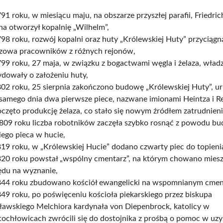
1 roku, w miesiącu maju, na obszarze przyszłej parafii, Friedri
a otworzył kopalnię „Wilhelm”,
8 roku, rozwój kopalni oraz huty „Królewskiej Huty” przyciągn
zowa pracowników z różnych rejonów,
9 roku, 27 maja, w związku z bogactwami węgla i żelaza, władz
ydowały o założeniu huty,
02 roku, 25 sierpnia zakończono budowę „Królewskiej Huty”, u
 samego dnia dwa pierwsze piece, nazwane imionami Heintza i R
częto produkcję żelaza, co stało się nowym źródłem zatrudnieni
809 roku liczba robotników zaczęła szybko rosnąć z powodu b
iego pieca w hucie,
19 roku, w „Królewskiej Hucie” dodano czwarty piec do topieni
20 roku powstał „wspólny cmentarz”, na którym chowano mies
ędu na wyznanie,
44 roku zbudowano kościół ewangelicki na wspomnianym cmen
9 roku, po poświęceniu kościoła piekarskiego przez biskupa
ławskiego Melchiora kardynała von Diepenbrock, katolicy w
ochłowicach zwrócili się do dostojnika z prośbą o pomoc w uz