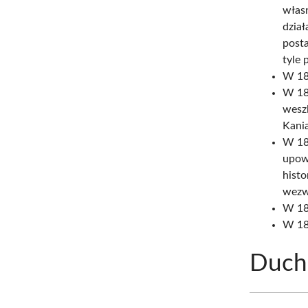
własn
dział
post
tyle 
W 18
W 18
weszl
Kani
W 185
upow
histo
wezw
W 18
W 18
Ducho