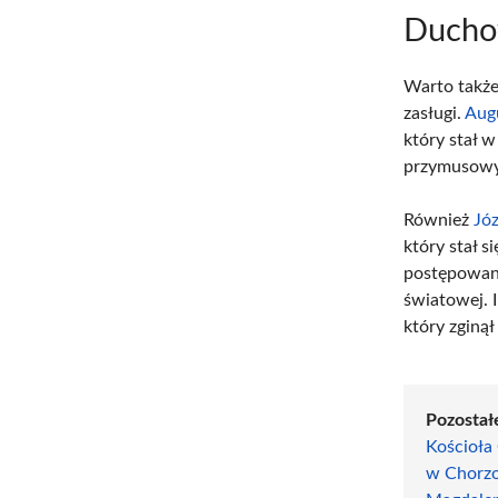
Duchow
Warto także
zasługi.
Augu
który stał 
przymusowyc
Również
Józ
który stał 
postępowani
światowej. 
który zginą
Pozostał
Kościoła
w Chorz