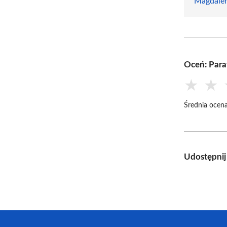
Magdale
Oceń: Para
★
★
Średnia ocena
Udostępnij