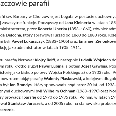
zczowie parafii
rafii św. Barbary w Chorzowie jest bogata w postacie duchownyc
iej zaszczytne funkcje. Począwszy od
Jana Kleinerta
w latach 18
dministratorem, przez
Roberta Uherka
(1853–1860), również admi
da Delocha
, który sprawował urząd od 1860 do 1883 roku. Kol
i byli
Paweł Łukaszczyk
(1883–1905) oraz
Emanuel Zielonkow
unkcję jako administrator w latach 1905–1911.
u parafią kierował
Alojzy Reiff
, a następnie
Ludwik Wojciech
do
m roku krótko służył
Paweł Lubina
, a potem
Józef Gawlina
, kt
historię jako biskup polowy Wojska Polskiego aż do 1933 roku. 
 powrotem objął parafię
Walenty Piaskowski
, a kolejnym długo
m był
Jan Brandys
, który sprawował urząd przez 30 lat, od 1933
ępnymi duchownymi byli
Wilhelm Ochman
(1963–1970) oraz
Nor
óry prowadził parafię od 1970 do 1995 roku. Po nim, w latach 1
rował
Stanisław Juraszek
, a od 2005 roku na stanowisku proboszc
aszczok
.