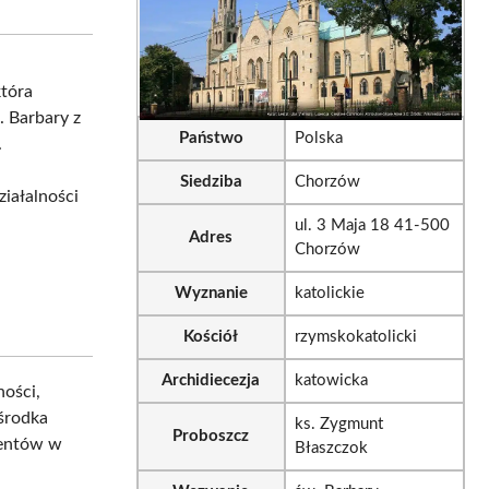
sApp
LinkedIn
Email
która
. Barbary z
Państwo
Polska
.
Siedziba
Chorzów
iałalności
ul. 3 Maja 18 41-500
Adres
Chorzów
Wyznanie
katolickie
Kościół
rzymskokatolicki
Archidiecezja
katowicka
ności,
ośrodka
ks. Zygmunt
Proboszcz
mentów w
Błaszczok