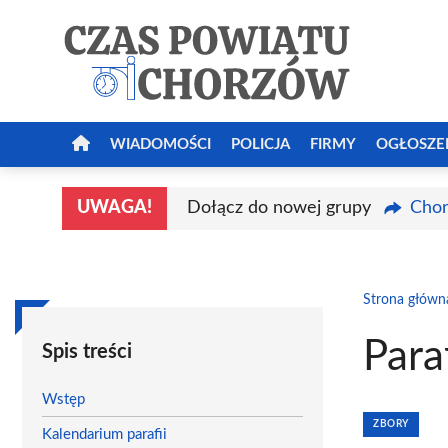
Przejdź
do
treści
WIADOMOŚCI
POLICJA
FIRMY
OGŁOSZE
UWAGA!
Dołącz do nowej grupy
Chor
Strona główn
Para
Spis treści
Wstęp
ZBORY
Kalendarium parafii