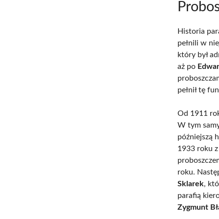
Probos
Historia pa
pełnili w n
który był a
aż po
Edwar
proboszczam
pełnił tę f
Od 1911 rok
W tym samy
późniejszą 
1933 roku z
proboszcze
roku. Nast
Sklarek
, kt
parafią kie
Zygmunt Bł