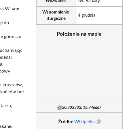
Wezwanie
św. Barbary
cha W. von
Wspomnienie
4 grudnia
liturgiczne
ął do
Położenie na mapie
e górnicze
ruchamiając
edena;
a,
udowy
a kruszców,
zkańców bez
tarzu,
50.303333, 18.946667
Źródło:
Wikipedia
yskaniu