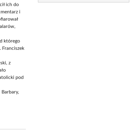
ił ich do
cmentarz i
fiarował
talarów,
d którego
. Franciszek
ski, z
ało
tolicki pod
 Barbary,