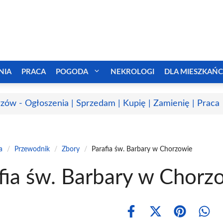
NIA
PRACA
POGODA
NEKROLOGI
DLA MIESZKAŃ
zów - Ogłoszenia | Sprzedam | Kupię | Zamienię | Praca
a
/
Przewodnik
/
Zbory
/
Parafia św. Barbary w Chorzowie
fia św. Barbary w Chorz
Share
Share
Share
Shar
on
on
on
on