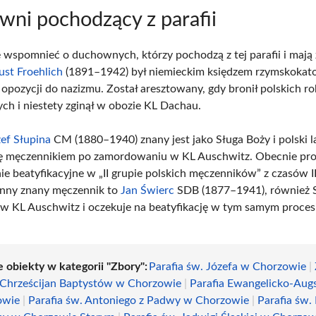
ni pochodzący z parafii
 wspomnieć o duchownych, którzy pochodzą z tej parafii i mają
st Froehlich
(1891–1942) był niemieckim księdzem rzymskokato
w opozycji do nazizmu. Został aresztowany, gdy bronił polskich 
h i niestety zginął w obozie KL Dachau.
ef Słupina
CM (1880–1940) znany jest jako Sługa Boży i polski l
się męczennikiem po zamordowaniu w KL Auschwitz. Obecnie pro
e beatyfikacyjne w „II grupie polskich męczenników” z czasów I
Inny znany męczennik to
Jan Świerc
SDB (1877–1941), również S
ł w KL Auschwitz i oczekuje na beatyfikację w tym samym proces
e obiekty w kategorii "Zbory":
Parafia św. Józefa w Chorzowie
|
 Chrześcijan Baptystów w Chorzowie
|
Parafia Ewangelicko-Aug
owie
|
Parafia św. Antoniego z Padwy w Chorzowie
|
Parafia św.