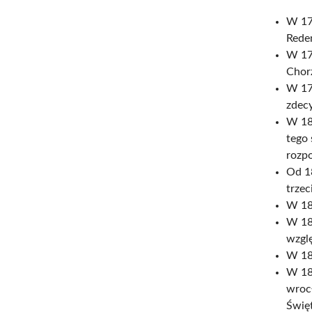
W 179
Reden
W 179
Chor
W 179
zdec
W 18
tego
rozpo
Od 1
trzec
W 18
W 18
wzgl
W 18
W 184
wroc
Święt