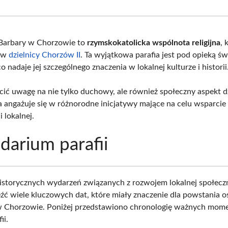
Facebook
X
Pinterest
What
(Twitter)
 Barbary w Chorzowie to
rzymskokatolicka wspólnota religijna
, 
ę w
dzielnicy Chorzów II
. Ta wyjątkowa parafia jest pod opieką św
o nadaje jej szczególnego znaczenia w lokalnej kulturze i historii
ić uwagę na nie tylko duchowy, ale również społeczny aspekt dz
ra angażuje się w różnorodne inicjatywy mające na celu wsparcie
 lokalnej.
darium parafii
istorycznych wydarzeń związanych z rozwojem lokalnej społecz
źć wiele kluczowych dat, które miały znaczenie dla powstania 
 w Chorzowie. Poniżej przedstawiono chronologię ważnych mo
ii.