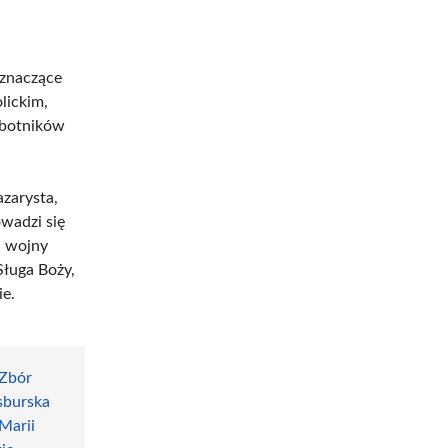
 znaczące
lickim,
robotników
azarysta,
wadzi się
I wojny
ługa Boży,
ie.
Zbór
sburska
 Marii