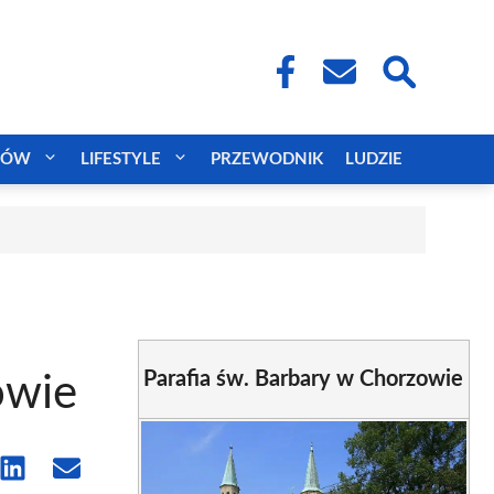
CÓW
LIFESTYLE
PRZEWODNIK
LUDZIE
Parafia św. Barbary w Chorzowie
owie
e
Share
Share
on
on