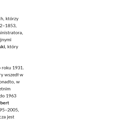
h, którzy
52–1853,
nistratora,
ejnymi
ski
, który
 roku 1931.
óry wszedł w
Ponadto, w
letnim
 do 1963
bert
995–2005,
za jest