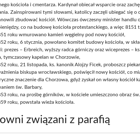
ego kościoła i cmentarza. Kardynał obiecał wsparcie oraz zachęc
ania. Zainspirowani tymi słowami, katolicy zaczęli ubiegać się o 
anowili zbudować kościół. Wówczas ówczesny minister handlu o
pieniędzy, co na budowę kościoła protestanckiego, a więc 8151 
51 roku wmurowano kamień węgielny pod nowy kościół,
52 roku, 6 stycznia, powołano komitet budowy kościoła, w skła
i: prezes – Erbreich, wyższy radca górniczy oraz wiceprezes – ks
a, tymczasowy kapelan w Chorzowie,
2 roku, 21 listopada, ks. kanonik Alojzy Ficek, proboszcz piekar
ażnienia biskupa wrocławskiego, poświęcił nowy kościół, co mi
ryczne znaczenie dla Chorzowa, gdyż zyskał on własny kościół ka
aniem św. Barbary,
53 roku, na prośbę górników, w kościele umieszczono obraz św.
59 roku, powstała wieża kościoła.
wni związani z parafią