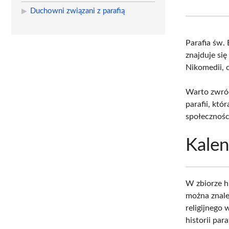
Duchowni związani z parafią
Parafia św.
znajduje si
Nikomedii, c
Warto zwróc
parafii, któ
społeczności
Kalen
W zbiorze h
można znale
religijnego
historii paraf