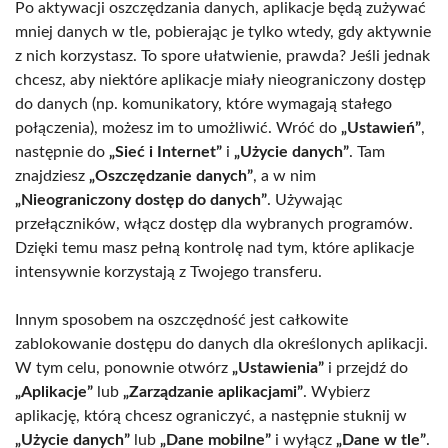
Po aktywacji oszczędzania danych, aplikacje będą zużywać
mniej danych w tle, pobierając je tylko wtedy, gdy aktywnie
z nich korzystasz. To spore ułatwienie, prawda? Jeśli jednak
chcesz, aby niektóre aplikacje miały nieograniczony dostęp
do danych (np. komunikatory, które wymagają stałego
połączenia), możesz im to umożliwić. Wróć do
„Ustawień”
,
następnie do
„Sieć i Internet”
i
„Użycie danych”
. Tam
znajdziesz
„Oszczędzanie danych”
, a w nim
„Nieograniczony dostęp do danych”
. Używając
przełączników, włącz dostęp dla wybranych programów.
Dzięki temu masz pełną kontrolę nad tym, które aplikacje
intensywnie korzystają z Twojego transferu.
Innym sposobem na oszczędność jest całkowite
zablokowanie dostępu do danych dla określonych aplikacji.
W tym celu, ponownie otwórz
„Ustawienia”
i przejdź do
„Aplikacje”
lub
„Zarządzanie aplikacjami”
. Wybierz
aplikację, którą chcesz ograniczyć, a następnie stuknij w
„Użycie danych”
lub
„Dane mobilne”
i wyłącz
„Dane w tle”
.