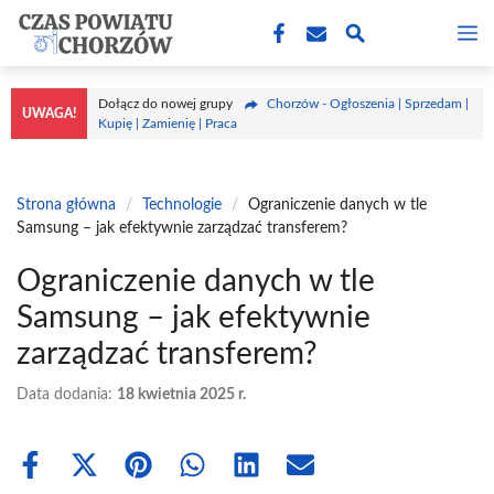
Przejdź
M
do
treści
Dołącz do nowej grupy
Chorzów - Ogłoszenia | Sprzedam |
UWAGA!
Kupię | Zamienię | Praca
Strona główna
/
Technologie
/
Ograniczenie danych w tle
Samsung – jak efektywnie zarządzać transferem?
Ograniczenie danych w tle
Samsung – jak efektywnie
zarządzać transferem?
Data dodania:
18 kwietnia 2025 r.
Share
Share
Share
Share
Share
Share
on
on
on
on
on
on