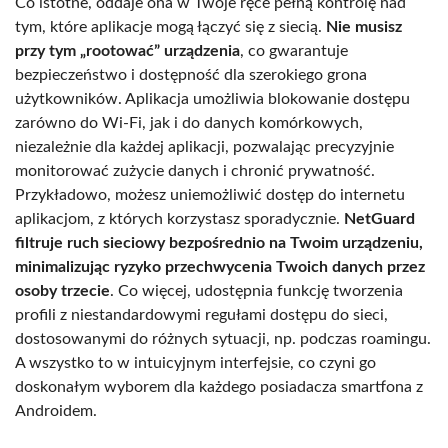
Co istotne, oddaje ona w Twoje ręce pełną kontrolę nad
tym, które aplikacje mogą łączyć się z siecią.
Nie musisz
przy tym „rootować” urządzenia
, co gwarantuje
bezpieczeństwo i dostępność dla szerokiego grona
użytkowników. Aplikacja umożliwia blokowanie dostępu
zarówno do Wi-Fi, jak i do danych komórkowych,
niezależnie dla każdej aplikacji, pozwalając precyzyjnie
monitorować zużycie danych i chronić prywatność.
Przykładowo, możesz uniemożliwić dostęp do internetu
aplikacjom, z których korzystasz sporadycznie.
NetGuard
filtruje ruch sieciowy bezpośrednio na Twoim urządzeniu,
minimalizując ryzyko przechwycenia Twoich danych przez
osoby trzecie
. Co więcej, udostępnia funkcję tworzenia
profili z niestandardowymi regułami dostępu do sieci,
dostosowanymi do różnych sytuacji, np. podczas roamingu.
A wszystko to w intuicyjnym interfejsie, co czyni go
doskonałym wyborem dla każdego posiadacza smartfona z
Androidem.