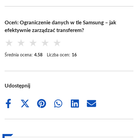
Oceń: Ograniczenie danych w tle Samsung – jak
efektywnie zarządzać transferem?
★
★
★
★
★
Średnia ocena:
4.58
Liczba ocen:
16
Udostępnij
Share
Share
Share
Share
Share
Share
on
on
on
on
on
on
Facebook
X
Pinterest
WhatsApp
LinkedIn
Email
(Twitter)