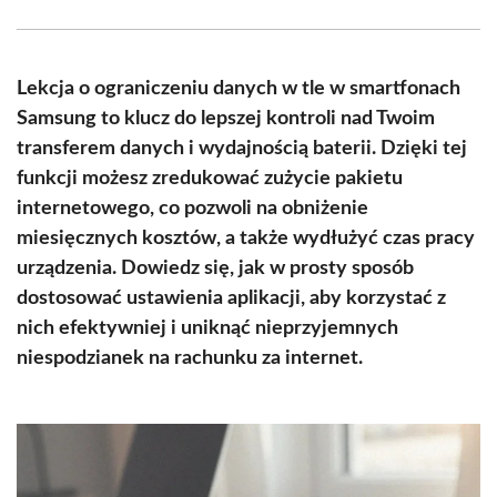
Facebook
X
Pinterest
WhatsApp
LinkedIn
Email
(Twitter)
Lekcja o ograniczeniu danych w tle w smartfonach
Samsung to klucz do lepszej kontroli nad Twoim
transferem danych i wydajnością baterii. Dzięki tej
funkcji możesz zredukować zużycie pakietu
internetowego, co pozwoli na obniżenie
miesięcznych kosztów, a także wydłużyć czas pracy
urządzenia. Dowiedz się, jak w prosty sposób
dostosować ustawienia aplikacji, aby korzystać z
nich efektywniej i uniknąć nieprzyjemnych
niespodzianek na rachunku za internet.