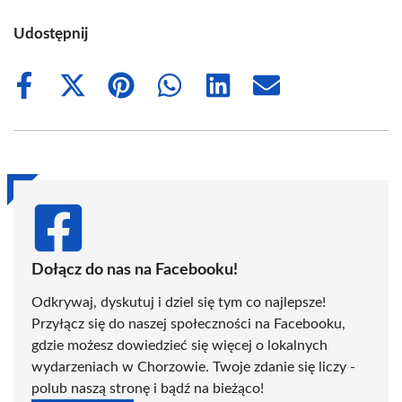
Udostępnij
Share
Share
Share
Share
Share
Share
on
on
on
on
on
on
Facebook
X
Pinterest
WhatsApp
LinkedIn
Email
(Twitter)
Dołącz do nas na Facebooku!
Odkrywaj, dyskutuj i dziel się tym co najlepsze!
Przyłącz się do naszej społeczności na Facebooku,
gdzie możesz dowiedzieć się więcej o lokalnych
wydarzeniach w Chorzowie. Twoje zdanie się liczy -
polub naszą stronę i bądź na bieżąco!