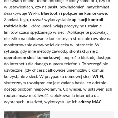
od świata online. Jedno dotknięcie ikony samolotu, czy to
w ustawieniach, czy na pasku powiadomień, natychmiast
dezaktywuje
Wi-Fi, Bluetooth i połączenie komórkowe
.
Zamiast tego, rozważ wykorzystanie
aplikacji kontroli
rodzicielskiej
, które umożliwiają precyzyjne ustalanie
limitów czasu spędzanego w sieci. Aplikacje te pozwalają
nie tylko na blokowanie konkretnych stron, ale również na
monitorowanie aktywności dziecka w internecie. W
sytuacji, gdy inne metody zawiodą, skontaktuj się z
operatorem sieci komórkowej
i poproś o blokadę dostępu
do internetu dla danego numeru telefonu. To szczególnie
użyteczne, gdy chcesz całkowicie uniemożliwić komuś
korzystanie z sieci. W przypadku domowej sieci
Wi-Fi
,
skutecznym rozwiązaniem jest zmiana hasła, co odetnie
dostęp osobom niepowołanym. Co więcej, w ustawieniach
routera masz możliwość zablokowania internetu dla
wybranych urządzeń, wykorzystując ich
adresy MAC
.