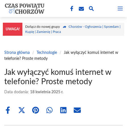
Przejdź
M
do
treści
Dołącz do nowej grupy
Chorzów - Ogłoszenia | Sprzedam |
UWAGA!
Kupię | Zamienię | Praca
Strona główna
/
Technologie
/
Jak wyłączyć komuś internet w
telefonie? Proste metody
Jak wyłączyć komuś internet w
telefonie? Proste metody
Data dodania:
18 kwietnia 2025 r.
Share
Share
Share
Share
Share
Share
on
on
on
on
on
on
Facebook
X
Pinterest
WhatsApp
LinkedIn
Email
(Twitter)