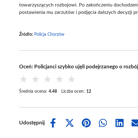
towarzyszących rozbojowi. Po zakończeniu dochodzeni
postawienia mu zarzutów i podjęcia dalszych decyzji 
Źródło:
Policja Chorzów
Oceń: Policjanci szybko ujęli podejrzanego o rozb
★
★
★
★
★
Średnia ocena:
4.48
Liczba ocen:
12
Udostępnij
Share
Share
Share
Share
Share
on
on
on
on
on
Facebook
X
Pinterest
WhatsApp
LinkedIn