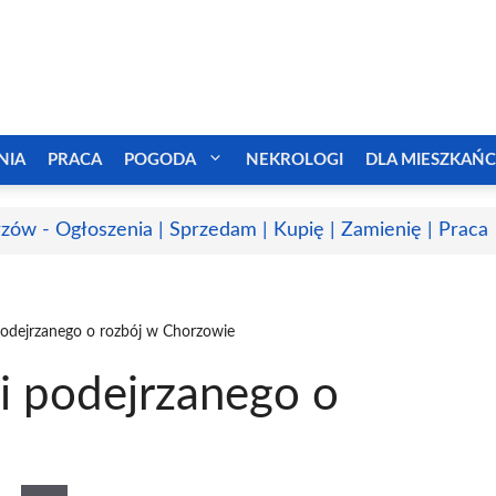
NIA
PRACA
POGODA
NEKROLOGI
DLA MIESZKAŃ
zów - Ogłoszenia | Sprzedam | Kupię | Zamienię | Praca
i podejrzanego o rozbój w Chorzowie
li podejrzanego o