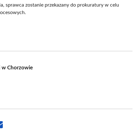
a, sprawca zostanie przekazany do prokuratury w celu
procesowych.
ój w Chorzowie
Share
on
Email