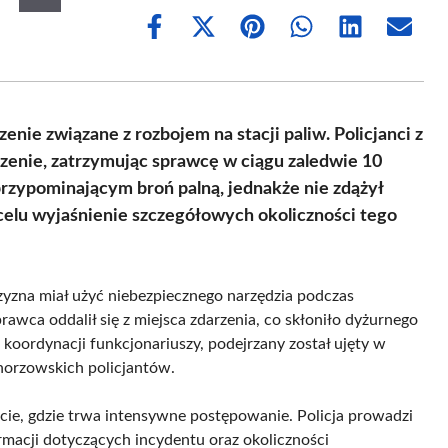
Share
Share
Share
Share
Share
Share
on
on
on
on
on
on
Facebook
X
Pinterest
WhatsApp
LinkedIn
Email
(Twitter)
nie związane z rozbojem na stacji paliw. Policjanci z
oszenie, zatrzymując sprawcę w ciągu zaledwie 10
rzypominającym broń palną, jednakże nie zdążył
celu wyjaśnienie szczegółowych okoliczności tego
żczyzna miał użyć niebezpiecznego narzędzia podczas
awca oddalił się z miejsca zdarzenia, co skłoniło dyżurnego
 koordynacji funkcjonariuszy, podejrzany został ujęty w
chorzowskich policjantów.
ie, gdzie trwa intensywne postępowanie. Policja prowadzi
ormacji dotyczących incydentu oraz okoliczności