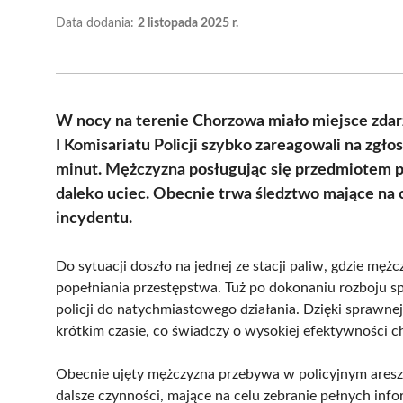
Data dodania:
2 listopada 2025 r.
W nocy na terenie Chorzowa miało miejsce zdarze
I Komisariatu Policji szybko zareagowali na zgł
minut. Mężczyzna posługując się przedmiotem p
daleko uciec. Obecnie trwa śledztwo mające na 
incydentu.
Do sytuacji doszło na jednej ze stacji paliw, gdzie mę
popełniania przestępstwa. Tuż po dokonaniu rozboju spr
policji do natychmiastowego działania. Dzięki sprawnej
krótkim czasie, co świadczy o wysokiej efektywności 
Obecnie ujęty mężczyzna przebywa w policyjnym areszc
dalsze czynności, mające na celu zebranie pełnych inf