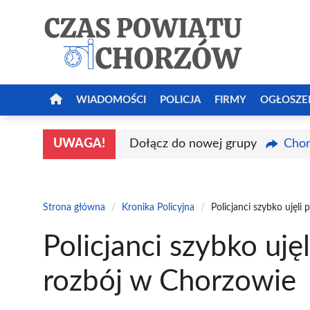
Przejdź
do
treści
WIADOMOŚCI
POLICJA
FIRMY
OGŁOSZE
UWAGA!
Dołącz do nowej grupy
Chor
Strona główna
/
Kronika Policyjna
/
Policjanci szybko ujęl
Policjanci szybko uję
rozbój w Chorzowie