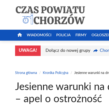
Przejdź
do
treści
WIADOMOŚCI
POLICJA
FIRMY
OGŁOSZE
UWAGA!
Dołącz do nowej grupy
Chor
Strona główna
/
Kronika Policyjna
/
Jesienne warunki na d
Jesienne warunki na
– apel o ostrożność