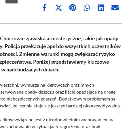
Share
Share
Share
Share
Share
Share
on
on
on
on
on
on
Facebook
X
Pinterest
WhatsApp
LinkedIn
Email
(Twitter)
Chorzowie zjawiska atmosferyczne, takie jak opady
y. Policja przekazuje apel do wszystkich uczestników
rożności. Zmienne warunki mogą zwiększać ryzyko
ezpieczeństwa. Poniżej przedstawiamy kluczowe
e w nadchodzących dniach.
 nawierzchni, wymusza na kierowcach oraz innych
erwowane opady deszczu oraz liście opadające na drogę
zyko niebezpiecznych zdarzeń. Dodatkowym problemem są
iać, że jezdnia staje się jeszcze bardziej nieprzewidywalna.
padków związane jest z nieodpowiednim zachowaniem na
iwe zachowanie w sytuacjach zagrożenia oraz brak