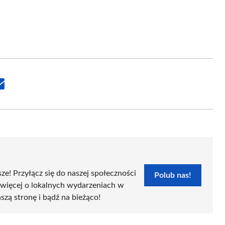
Share
on
Email
sze! Przyłącz się do naszej społeczności
Polub nas!
 więcej o lokalnych wydarzeniach w
szą stronę i bądź na bieżąco!