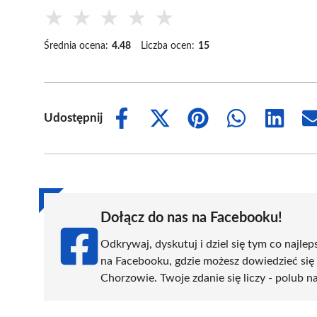
★
★
★
★
★
Średnia ocena:
4.48
Liczba ocen:
15
Udostępnij
Share
Share
Share
Share
Share
on
on
on
on
on
Facebook
X
Pinterest
WhatsApp
LinkedIn
(Twitter)
Dołącz do nas na Facebooku!
Odkrywaj, dyskutuj i dziel się tym co najlep
na Facebooku, gdzie możesz dowiedzieć się
Chorzowie. Twoje zdanie się liczy - polub na