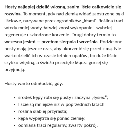
Hosty najlepiej dzielić wiosną, zanim liście całkowicie się
rozwiną.
To moment, gdy nad ziemią widać zaostrzone pąki
liściowe, nazywane przez ogrodników „kłami”. Roślina traci
wtedy mniej wody, łatwiej znosi wykopanie i szybciej
regeneruje uszkodzone korzenie. Drugi dobry termin to
wczesna jesień — przełom sierpnia i września
. Podzielone
hosty mają jeszcze czas, aby ukorzenić się przed zimą. Nie
warto dzielić ich w czasie letnich upałów, bo duże liście
szybko więdną, a świeżo przecięte kłącza gorzej się
przyjmują.
Hosty warto odmłodzić, gdy:
środek kępy robi się pusty i zaczyna „łysieć”;
liście są mniejsze niż w poprzednich latach;
roślina słabiej przyrasta;
kępa wypiętrza się ponad ziemię;
odmiana traci regularny, zwarty pokrój.