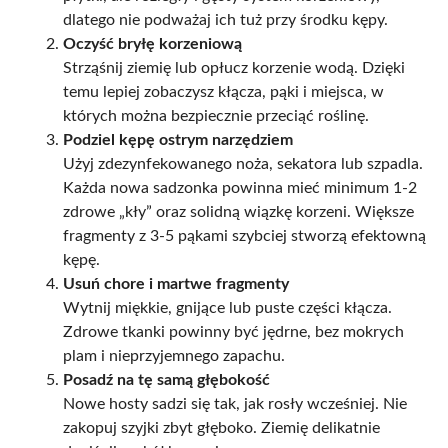
dlatego nie podważaj ich tuż przy środku kępy.
Oczyść bryłę korzeniową
Strząśnij ziemię lub opłucz korzenie wodą. Dzięki
temu lepiej zobaczysz kłącza, pąki i miejsca, w
których można bezpiecznie przeciąć roślinę.
Podziel kępę ostrym narzędziem
Użyj zdezynfekowanego noża, sekatora lub szpadla.
Każda nowa sadzonka powinna mieć minimum 1-2
zdrowe „kły” oraz solidną wiązkę korzeni. Większe
fragmenty z 3-5 pąkami szybciej stworzą efektowną
kępę.
Usuń chore i martwe fragmenty
Wytnij miękkie, gnijące lub puste części kłącza.
Zdrowe tkanki powinny być jędrne, bez mokrych
plam i nieprzyjemnego zapachu.
Posadź na tę samą głębokość
Nowe hosty sadzi się tak, jak rosły wcześniej. Nie
zakopuj szyjki zbyt głęboko. Ziemię delikatnie