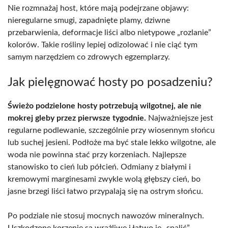
Nie rozmnażaj host, które mają podejrzane objawy:
nieregularne smugi, zapadnięte plamy, dziwne
przebarwienia, deformacje liści albo nietypowe „rozlanie”
kolorów. Takie rośliny lepiej odizolować i nie ciąć tym
samym narzędziem co zdrowych egzemplarzy.
Jak pielęgnować hosty po posadzeniu?
Świeżo podzielone hosty potrzebują wilgotnej, ale nie
mokrej gleby przez pierwsze tygodnie.
Najważniejsze jest
regularne podlewanie, szczególnie przy wiosennym słońcu
lub suchej jesieni. Podłoże ma być stale lekko wilgotne, ale
woda nie powinna stać przy korzeniach. Najlepsze
stanowisko to cień lub półcień. Odmiany z białymi i
kremowymi marginesami zwykle wolą głębszy cień, bo
jasne brzegi liści łatwo przypalają się na ostrym słońcu.
Po podziale nie stosuj mocnych nawozów mineralnych.
Uszkodzone korzenie są wrażliwe i łatwo je „spalić”.