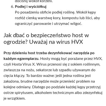
dociśnij wokół korzeni.
Podlej i wyściółkuj
Po posadzeniu obficie podlej roślinę. Wokół kępy
rozłóż cienką warstwę kory, kompostu lub liści, aby
ograniczyć parowanie i utrzymać wilgoć.
Jak dbać o bezpieczeństwo host w
ogrodzie? Uważaj na wirus HVX
Przy dzieleniu host trzeba dezynfekować narzędzia po
każdym egzemplarzu.
Hosty mogą być porażane przez HVX,
czyli Hosta Virus X. Wirus przenosi się z sokiem roślinnym,
zwłaszcza na nożu, sekatorze lub szpadlu używanym do
cięcia kłączy. To bardzo ważne: jeśli jedna roślina jest
zakażona, brudne narzędzie może przenieść problem na
kolejne odmiany. Dlatego po podziale każdej kępy przetrzyj
ostrze spirytusem, alkoholem technicznym albo zdezynfekuj
je wrzątkiem.