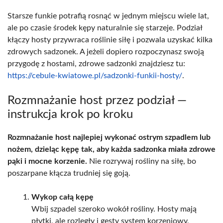
Starsze funkie potrafią rosnąć w jednym miejscu wiele lat,
ale po czasie środek kępy naturalnie się starzeje. Podział
kłączy hosty przywraca roślinie siłę i pozwala uzyskać kilka
zdrowych sadzonek. A jeżeli dopiero rozpoczynasz swoją
przygodę z hostami, zdrowe sadzonki znajdziesz tu:
https://cebule-kwiatowe.pl/sadzonki-funkii-hosty/
.
Rozmnażanie host przez podział —
instrukcja krok po kroku
Rozmnażanie host najlepiej wykonać ostrym szpadlem lub
nożem, dzieląc kępę tak, aby każda sadzonka miała zdrowe
pąki i mocne korzenie.
Nie rozrywaj rośliny na siłę, bo
poszarpane kłącza trudniej się goją.
Wykop całą kępę
Wbij szpadel szeroko wokół rośliny. Hosty mają
płytki, ale rozległy i gęsty system korzeniowy,