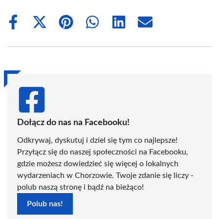
Share
Share
Share
Share
Share
Share
on
on
on
on
on
on
Facebook
X
Pinterest
WhatsApp
LinkedIn
Email
(Twitter)
Dołącz do nas na Facebooku!
Odkrywaj, dyskutuj i dziel się tym co najlepsze!
Przyłącz się do naszej społeczności na Facebooku,
gdzie możesz dowiedzieć się więcej o lokalnych
wydarzeniach w Chorzowie. Twoje zdanie się liczy -
polub naszą stronę i bądź na bieżąco!
Polub nas!