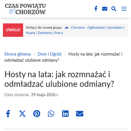
Przejdź
M
do
treści
Dołącz do nowej grupy
Chorzów - Ogłoszenia | Sprzedam |
UWAGA!
Kupię | Zamienię | Praca
Strona główna
/
Dom i Ogród
/
Hosty na lata: jak rozmnażać i
odmładzać ulubione odmiany?
Hosty na lata: jak rozmnażać i
odmładzać ulubione odmiany?
Data dodania:
29 maja 2026 r.
Share
Share
Share
Share
Share
Share
on
on
on
on
on
on
Facebook
X
Pinterest
WhatsApp
LinkedIn
Email
(Twitter)