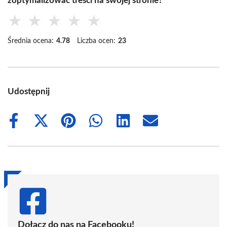
zoptymalizować treści na swojej stronie?
★
★
★
★
★
Średnia ocena:
4.78
Liczba ocen:
23
Udostępnij
Share
Share
Share
Share
Share
Share
on
on
on
on
on
on
Facebook
X
Pinterest
WhatsApp
LinkedIn
Email
(Twitter)
Dołącz do nas na Facebooku!