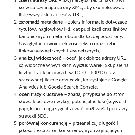
zbierz adresy URL
– użyj narzędzi takich jak crawl
serwisu czy mapa strony XML, aby skompletować
listę wszystkich adresów URL,
zgromadź meta dane
– zbierz informacje dotyczące
tytułów, nagłówków H1, dat publikacji oraz linków
kanonicznych i meta robots dla każdej podstrony.
Uwzględnij również długość tekstu oraz liczbę
linków wewnętrznych i zewnętrznych,
analizuj widoczność
– oceń, jak dobrze adresy URL
są widoczne w wynikach wyszukiwarek. Skup się na
liczbie fraz kluczowych w TOP3 i TOP10 oraz
szacowanej liczbie odwiedzin, korzystając z Google
Analytics lub Google Search Console,
oceń frazy kluczowe
– zbadaj przypisane do stron
słowa kluczowe i wykryj potencjalne luki (keyword
gap), które mogą sygnalizować możliwości poprawy
strategii SEO,
porównaj konkurencję
– przeanalizuj długość i
jakość treści stron konkurencyjnych zajmujących