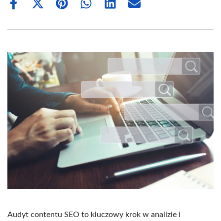
Share
Share
Share
Share
Share
Share
on
on
on
on
on
on
Facebook
X
Pinterest
WhatsApp
LinkedIn
Email
(Twitter)
Audyt contentu SEO to kluczowy krok w analizie i