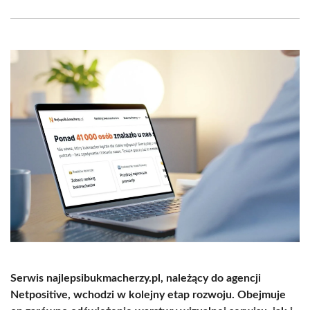
Facebook
X
Pinterest
WhatsApp
LinkedIn
Email
(Twitter)
Serwis najlepsibukmacherzy.pl, należący do agencji
Netpositive, wchodzi w kolejny etap rozwoju. Obejmuje