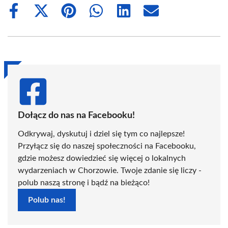
Share
Share
Share
Share
Share
Share
on
on
on
on
on
on
Facebook
X
Pinterest
WhatsApp
LinkedIn
Email
(Twitter)
Dołącz do nas na Facebooku!
Odkrywaj, dyskutuj i dziel się tym co najlepsze!
Przyłącz się do naszej społeczności na Facebooku,
gdzie możesz dowiedzieć się więcej o lokalnych
wydarzeniach w Chorzowie. Twoje zdanie się liczy -
polub naszą stronę i bądź na bieżąco!
Polub nas!