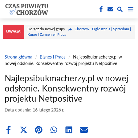
Przejdź
M
do
treści
Dołącz do nowej grupy
Chorzów - Ogłoszenia | Sprzedam |
UWAGA!
Kupię | Zamienię | Praca
Strona główna
/
Biznes i Praca
/
Najlepsibukmacherzy.pl w
nowej odsłonie. Konsekwentny rozwój projektu Netpositive
Najlepsibukmacherzy.pl w nowej
odsłonie. Konsekwentny rozwój
projektu Netpositive
Data dodania:
16 lutego 2026 r.
Share
Share
Share
Share
Share
Share
on
on
on
on
on
on