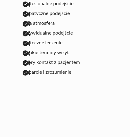
profesjonalne podejście
empatyczne podejście
miła atmosfera
indywidualne podejście
skuteczne leczenie
szybkie terminy wizyt
dobry kontakt z pacjentem
wsparcie i zrozumienie