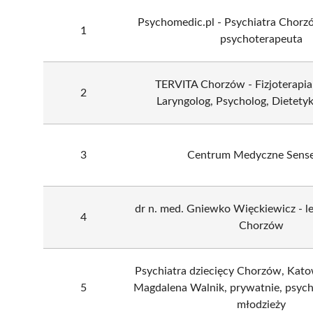
Psychomedic.pl - Psychiatra Chorzó
1
psychoterapeuta
TERVITA Chorzów - Fizjoterapia
2
Laryngolog, Psycholog, Dietetyk,
3
Centrum Medyczne Sens
dr n. med. Gniewko Więckiewicz - le
4
Chorzów
Psychiatra dziecięcy Chorzów, Katow
5
Magdalena Walnik, prywatnie, psychia
młodzieży