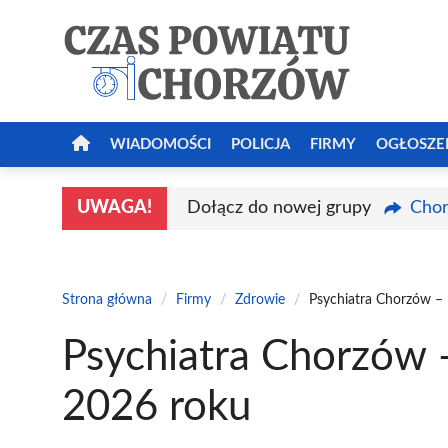
Przejdź
do
treści
WIADOMOŚCI
POLICJA
FIRMY
OGŁOSZE
UWAGA!
Dołącz do nowej grupy
Chor
Strona główna
/
Firmy
/
Zdrowie
/
Psychiatra Chorzów – 
Psychiatra Chorzów –
2026 roku