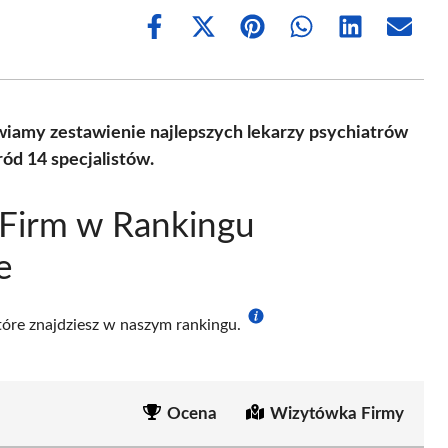
Share
Share
Share
Share
Share
Share
on
on
on
on
on
on
Facebook
X
Pinterest
WhatsApp
LinkedIn
Email
(Twitter)
iamy zestawienie najlepszych lekarzy psychiatrów
ód 14 specjalistów.
 Firm w Rankingu
e
które znajdziesz w naszym rankingu.
Ocena
Wizytówka Firmy