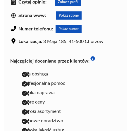
Czytaj opinie:
Zobacz profil
Strona www:
Pokaż stronę
Numer telefonu:
Pokaż numer
Lokalizacja:
3 Maja 185, 41-500 Chorzów
Najczęściej doceniane przez klientów:
miła obsługa
profesjonalna pomoc
szybka naprawa
dobre ceny
szeroki asortyment
fachowe doradztwo
wysoka jakość usług