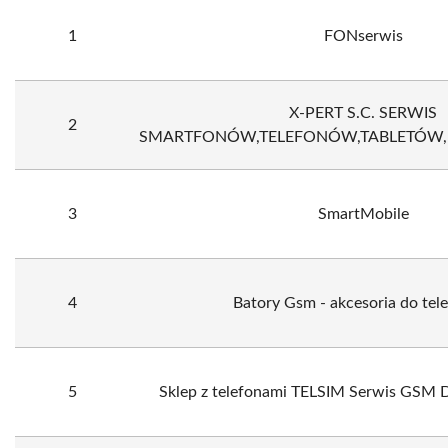
1
FONserwis
X-PERT S.C. SERWIS
2
SMARTFONÓW,TELEFONÓW,TABLETÓW,
3
SmartMobile
4
Batory Gsm - akcesoria do te
5
Sklep z telefonami TELSIM Serwis GSM D