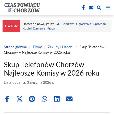
Przejdź
M
do
treści
Dołącz do nowej grupy
Chorzów - Ogłoszenia | Sprzedam |
UWAGA!
Kupię | Zamienię | Praca
Strona główna
/
Firmy
/
Zakupy i Handel
/
Skup Telefonów
Chorzów – Najlepsze Komisy w 2026 roku
Skup Telefonów Chorzów –
Najlepsze Komisy w 2026 roku
Data dodania:
3 sierpnia 2026 r.
Share
Share
Share
Share
Share
Share
on
on
on
on
on
on
Facebook
X
Pinterest
WhatsApp
LinkedIn
Email
(Twitter)