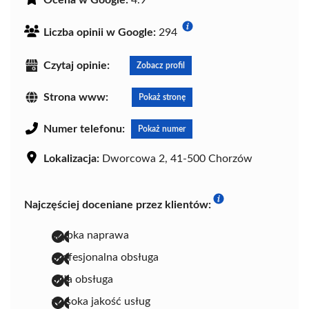
Ocena w Google:
4.9
Liczba opinii w Google:
294
Czytaj opinie:
Zobacz profil
Strona www:
Pokaż stronę
Numer telefonu:
Pokaż numer
Lokalizacja:
Dworcowa 2, 41-500 Chorzów
Najczęściej doceniane przez klientów:
szybka naprawa
profesjonalna obsługa
miła obsługa
wysoka jakość usług