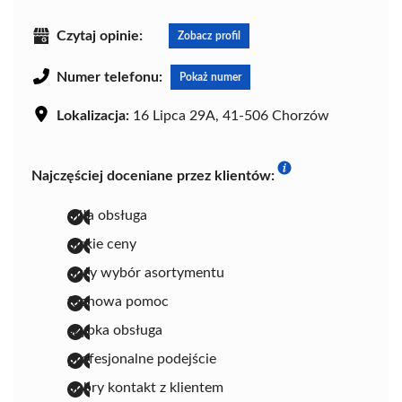
Czytaj opinie:
Zobacz profil
Numer telefonu:
Pokaż numer
Lokalizacja:
16 Lipca 29A, 41-506 Chorzów
Najczęściej doceniane przez klientów:
miła obsługa
niskie ceny
duży wybór asortymentu
fachowa pomoc
szybka obsługa
profesjonalne podejście
dobry kontakt z klientem