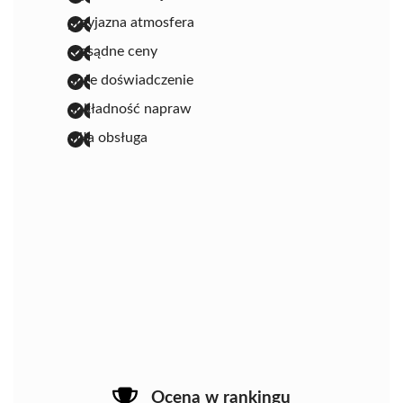
przyjazna atmosfera
rozsądne ceny
duże doświadczenie
dokładność napraw
miła obsługa
Ocena w rankingu