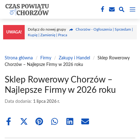
Przejdź
M
do
treści
Dołącz do nowej grupy
Chorzów - Ogłoszenia | Sprzedam |
UWAGA!
Kupię | Zamienię | Praca
Strona główna
/
Firmy
/
Zakupy i Handel
/
Sklep Rowerowy
Chorzów – Najlepsze Firmy w 2026 roku
Sklep Rowerowy Chorzów –
Najlepsze Firmy w 2026 roku
Data dodania:
1 lipca 2026 r.
Share
Share
Share
Share
Share
Share
on
on
on
on
on
on
Facebook
X
Pinterest
WhatsApp
LinkedIn
Email
(Twitter)