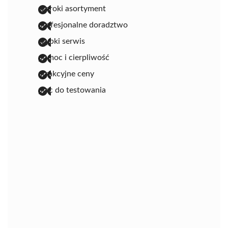
szeroki asortyment
profesjonalne doradztwo
szybki serwis
pomoc i cierpliwość
atrakcyjne ceny
plac do testowania