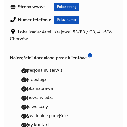
Strona www:
Pokaż stronę
Numer telefonu:
Pokaż numer
Lokalizacja:
Armii Krajowej 53/B3 / C3, 41-506
Chorzów
Najczęściej doceniane przez klientów:
profesjonalny serwis
miła obsługa
szybka naprawa
fachowa wiedza
uczciwe ceny
indywidualne podejście
dobry kontakt