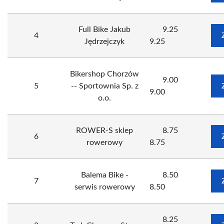
Full Bike Jakub
9.25
4
Jędrzejczyk
9.25
Bikershop Chorzów
9.00
5
-- Sportownia Sp. z
9.00
o.o.
ROWER-S sklep
8.75
6
rowerowy
8.75
Balema Bike -
8.50
7
serwis rowerowy
8.50
8.25