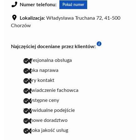
Numer telefonu:
Pokaż numer
Lokalizacja:
Władysława Truchana 72, 41-500
Chorzów
Najczęściej doceniane przez klientów:
profesjonalna obsługa
szybka naprawa
dobry kontakt
doświadczenie fachowca
przystępne ceny
indywidualne podejście
fachowe doradztwo
wysoka jakość usług