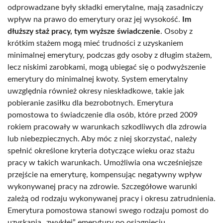
odprowadzane były składki emerytalne, mają zasadniczy
wpływ na prawo do emerytury oraz jej wysokość.
Im
dłuższy staż pracy, tym wyższe świadczenie
. Osoby z
krótkim stażem mogą mieć trudności z uzyskaniem
minimalnej emerytury, podczas gdy osoby z długim stażem,
lecz niskimi zarobkami, mogą ubiegać się o podwyższenie
emerytury do minimalnej kwoty. System emerytalny
uwzględnia również okresy nieskładkowe, takie jak
pobieranie zasiłku dla bezrobotnych. Emerytura
pomostowa to świadczenie dla osób, które przed 2009
rokiem pracowały w warunkach szkodliwych dla zdrowia
lub niebezpiecznych. Aby móc z niej skorzystać, należy
spełnić określone kryteria dotyczące wieku oraz stażu
pracy w takich warunkach. Umożliwia ona wcześniejsze
przejście na emeryturę, kompensując negatywny wpływ
wykonywanej pracy na zdrowie. Szczegółowe warunki
zależą od rodzaju wykonywanej pracy i okresu zatrudnienia.
Emerytura pomostowa stanowi swego rodzaju pomost do
uzyskania „zwykłej” emerytury po osiągnięciu