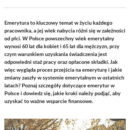
Facebook
X
Pinterest
WhatsApp
LinkedIn
Email
(Twitter)
Emerytura to kluczowy temat w życiu każdego
pracownika, a jej wiek nabycia różni się w zależności
od płci. W Polsce powszechny wiek emerytalny
wynosi 60 lat dla kobiet i 65 lat dla mężczyzn, przy
czym warunkiem uzyskania świadczenia jest
odpowiedni staż pracy oraz opłacone składki. Jak
więc wygląda proces przejścia na emeryturę i jakie
zmiany zaszły w systemie emerytalnym w ostatnich
latach? Poznaj szczegóły dotyczące emerytur w
Polsce i dowiedz się, jakie kroki należy podjąć, aby
uzyskać to ważne wsparcie finansowe.