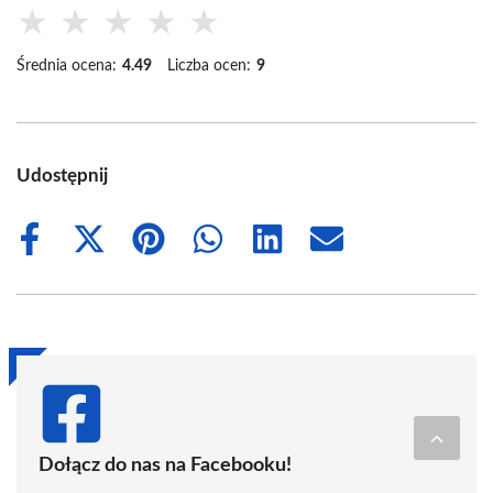
★
★
★
★
★
Średnia ocena:
4.49
Liczba ocen:
9
Udostępnij
Share
Share
Share
Share
Share
Share
on
on
on
on
on
on
Facebook
X
Pinterest
WhatsApp
LinkedIn
Email
(Twitter)
Dołącz do nas na Facebooku!