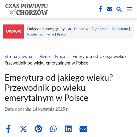
Przejdź
M
do
treści
Dołącz do nowej grupy
Chorzów - Ogłoszenia | Sprzedam |
UWAGA!
Kupię | Zamienię | Praca
Strona główna
/
Biznes i Praca
/
Emerytura od jakiego wieku?
Przewodnik po wieku emerytalnym w Polsce
Emerytura od jakiego wieku?
Przewodnik po wieku
emerytalnym w Polsce
Data dodania:
14 kwietnia 2025 r.
Share
Share
Share
Share
Share
Share
on
on
on
on
on
on