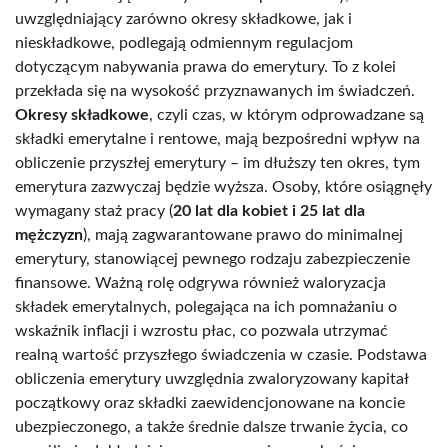
uwzględniający zarówno okresy składkowe, jak i
nieskładkowe, podlegają odmiennym regulacjom
dotyczącym nabywania prawa do emerytury. To z kolei
przekłada się na wysokość przyznawanych im świadczeń.
Okresy składkowe
, czyli czas, w którym odprowadzane są
składki emerytalne i rentowe, mają bezpośredni wpływ na
obliczenie przyszłej emerytury – im dłuższy ten okres, tym
emerytura zazwyczaj będzie wyższa. Osoby, które osiągnęły
wymagany staż pracy (
20 lat dla kobiet i 25 lat dla
mężczyzn
), mają zagwarantowane prawo do minimalnej
emerytury, stanowiącej pewnego rodzaju zabezpieczenie
finansowe. Ważną rolę odgrywa również waloryzacja
składek emerytalnych, polegająca na ich pomnażaniu o
wskaźnik inflacji i wzrostu płac, co pozwala utrzymać
realną wartość przyszłego świadczenia w czasie. Podstawa
obliczenia emerytury uwzględnia zwaloryzowany kapitał
początkowy oraz składki zaewidencjonowane na koncie
ubezpieczonego, a także średnie dalsze trwanie życia, co