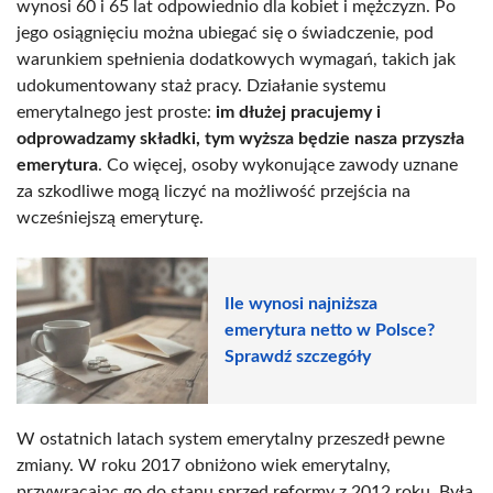
wynosi 60 i 65 lat odpowiednio dla kobiet i mężczyzn. Po
jego osiągnięciu można ubiegać się o świadczenie, pod
warunkiem spełnienia dodatkowych wymagań, takich jak
udokumentowany staż pracy. Działanie systemu
emerytalnego jest proste:
im dłużej pracujemy i
odprowadzamy składki, tym wyższa będzie nasza przyszła
emerytura
. Co więcej, osoby wykonujące zawody uznane
za szkodliwe mogą liczyć na możliwość przejścia na
wcześniejszą emeryturę.
Ile wynosi najniższa
emerytura netto w Polsce?
Sprawdź szczegóły
W ostatnich latach system emerytalny przeszedł pewne
zmiany. W roku 2017 obniżono wiek emerytalny,
przywracając go do stanu sprzed reformy z 2012 roku. Była