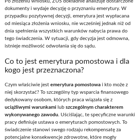
Po złożeniu wniosku, ZUS dokładnie analizuje dostarczone
dokumenty i wydaje decyzję o przyznaniu emerytury. W
przypadku pozytywnej decyzji, emerytura jest wypłacana
od miesiąca złożenia wniosku, nie wcześniej jednak niż od
dnia spełnienia wszystkich warunków nabycia prawa do
tego świadczenia. W sytuacji, gdy decyzja jest odmowna,
istnieje możliwość odwołania się do sądu.
Co to jest emerytura pomostowa i dla
kogo jest przeznaczona?
Czym właściwie jest
emerytura pomostowa
i kto może z
niej skorzystać? To szczególny typ wsparcia finansowego
dedykowany osobom, których praca wiązała się z
uciążliwymi warunkami
lub
szczególnym charakterem
wykonywanego zawodu
. Uściślając, te specyficzne warunki
pracy definiuje ustawa o emeryturach pomostowych. To
świadczenie stanowi swego rodzaju rekompensatę za
potencjalne konsekwencje zdrowotne, które mogły