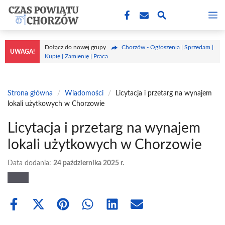
Przejdź
M
do
treści
Dołącz do nowej grupy
Chorzów - Ogłoszenia | Sprzedam |
UWAGA!
Kupię | Zamienię | Praca
Strona główna
/
Wiadomości
/
Licytacja i przetarg na wynajem
lokali użytkowych w Chorzowie
Licytacja i przetarg na wynajem
lokali użytkowych w Chorzowie
Data dodania:
24 października 2025 r.
Share
Share
Share
Share
Share
Share
on
on
on
on
on
on
Facebook
X
Pinterest
WhatsApp
LinkedIn
Email