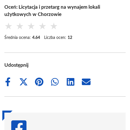
Oceń: Licytacja i przetarg na wynajem lokali
użytkowych w Chorzowie
★
★
★
★
★
Średnia ocena:
4.64
Liczba ocen:
12
Udostępnij
Share
Share
Share
Share
Share
Share
on
on
on
on
on
on
Facebook
X
Pinterest
WhatsApp
LinkedIn
Email
(Twitter)