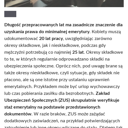
Długość przepracowanych lat ma zasadnicze znaczenie dla
uzyskania prawa do minimalnej emerytury
. Kobiety muszą
udokumentować
20 lat pracy
, uwzględniając zarówno
okresy składkowe, jak i nieskładkowe, podczas gdy
mężczyźni potrzebują co najmniej
25 lat
. Okresy składkowe
to te, w których regularnie odprowadzano składki na
ubezpieczenia społeczne. Oprócz nich, pod uwagę brane są
także okresy nieskładkowe, czyli sytuacje, gdy składek nie
płacono, ale są one istotne przy ustalaniu uprawnień
emerytalnych. Przykładem może być urlop wychowawczy
lub czas pobierania zasiłku dla bezrobotnych.
Zakład
Ubezpieczeń Społecznych (ZUS) skrupulatnie weryfikuje
staż emerytalny na podstawie przedstawionych
dokumentów
. W razie braków, ZUS może zażądać
dodatkowych zaświadczeń, na przykład potwierdzających
zatrudnienie lub inne okresy wliczane do stażu. Dlatego tak