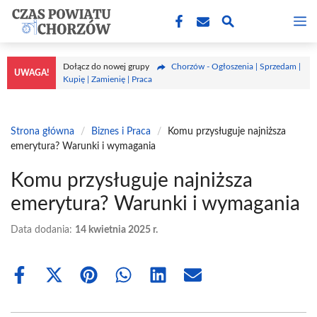
Przejdź
M
do
treści
Dołącz do nowej grupy
Chorzów - Ogłoszenia | Sprzedam |
UWAGA!
Kupię | Zamienię | Praca
Strona główna
/
Biznes i Praca
/
Komu przysługuje najniższa
emerytura? Warunki i wymagania
Komu przysługuje najniższa
emerytura? Warunki i wymagania
Data dodania:
14 kwietnia 2025 r.
Share
Share
Share
Share
Share
Share
on
on
on
on
on
on
Facebook
X
Pinterest
WhatsApp
LinkedIn
Email
(Twitter)