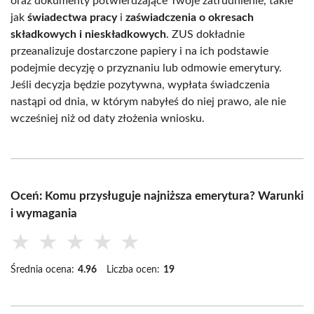
oraz dokumenty potwierdzające Twoje zatrudnienie, takie
jak
świadectwa pracy
i
zaświadczenia o okresach
składkowych i nieskładkowych
. ZUS dokładnie
przeanalizuje dostarczone papiery i na ich podstawie
podejmie decyzję o przyznaniu lub odmowie emerytury.
Jeśli decyzja będzie pozytywna, wypłata świadczenia
nastąpi od dnia, w którym nabyłeś do niej prawo, ale nie
wcześniej niż od daty złożenia wniosku.
Oceń: Komu przysługuje najniższa emerytura? Warunki
i wymagania
★
★
★
★
★
Średnia ocena:
4.96
Liczba ocen:
19