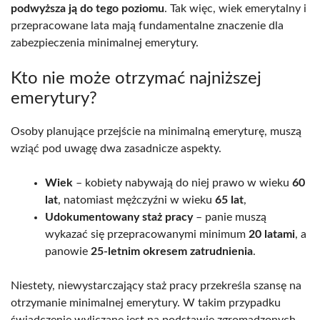
podwyższa ją do tego poziomu
. Tak więc, wiek emerytalny i
przepracowane lata mają fundamentalne znaczenie dla
zabezpieczenia minimalnej emerytury.
Kto nie może otrzymać najniższej
emerytury?
Osoby planujące przejście na minimalną emeryturę, muszą
wziąć pod uwagę dwa zasadnicze aspekty.
Wiek
– kobiety nabywają do niej prawo w wieku
60
lat
, natomiast mężczyźni w wieku
65 lat
,
Udokumentowany staż pracy
– panie muszą
wykazać się przepracowanymi minimum
20 latami
, a
panowie
25-letnim okresem zatrudnienia
.
Niestety, niewystarczający staż pracy przekreśla szansę na
otrzymanie minimalnej emerytury. W takim przypadku
świadczenie wyliczane jest na podstawie zgromadzonych