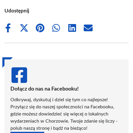
Udostępnij
Share
Share
Share
Share
Share
Share
on
on
on
on
on
on
Facebook
X
Pinterest
WhatsApp
LinkedIn
Email
(Twitter)
Dołącz do nas na Facebooku!
Odkrywaj, dyskutuj i dziel się tym co najlepsze!
Przyłącz się do naszej społeczności na Facebooku,
gdzie możesz dowiedzieć się więcej o lokalnych
wydarzeniach w Chorzowie. Twoje zdanie się liczy -
polub naszą stronę i bądź na bieżąco!