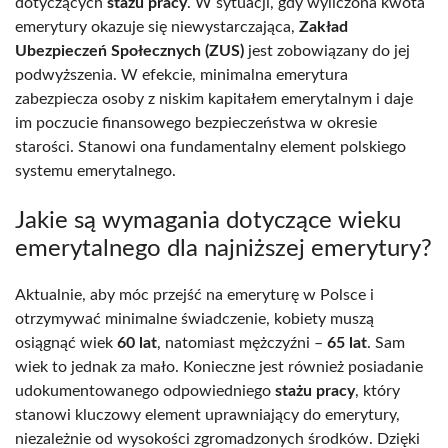
dotyczących
stażu pracy
. W sytuacji, gdy wyliczona kwota
emerytury okazuje się niewystarczająca,
Zakład
Ubezpieczeń Społecznych (ZUS)
jest zobowiązany do jej
podwyższenia. W efekcie, minimalna emerytura
zabezpiecza osoby z niskim kapitałem emerytalnym i daje
im poczucie finansowego bezpieczeństwa w okresie
starości. Stanowi ona fundamentalny element polskiego
systemu emerytalnego.
Jakie są wymagania dotyczące wieku
emerytalnego dla najniższej emerytury?
Aktualnie, aby móc przejść na emeryturę w Polsce i
otrzymywać minimalne świadczenie, kobiety muszą
osiągnąć wiek
60 lat
, natomiast mężczyźni –
65 lat
. Sam
wiek to jednak za mało. Konieczne jest również posiadanie
udokumentowanego odpowiedniego
stażu pracy
, który
stanowi kluczowy element uprawniający do emerytury,
niezależnie od wysokości zgromadzonych środków. Dzięki