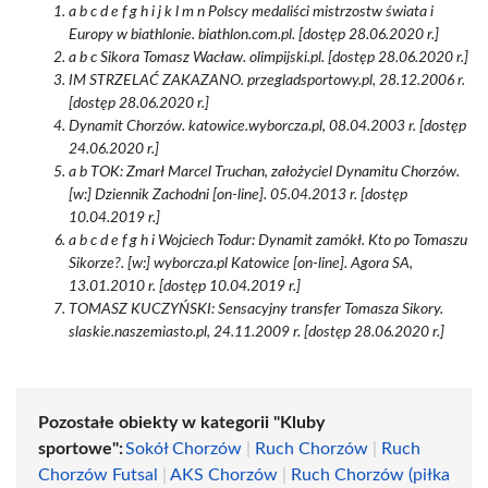
a b c d e f g h i j k l m n Polscy medaliści mistrzostw świata i
Europy w biathlonie. biathlon.com.pl. [dostęp 28.06.2020 r.]
a b c Sikora Tomasz Wacław. olimpijski.pl. [dostęp 28.06.2020 r.]
IM STRZELAĆ ZAKAZANO. przegladsportowy.pl, 28.12.2006 r.
[dostęp 28.06.2020 r.]
Dynamit Chorzów. katowice.wyborcza.pl, 08.04.2003 r. [dostęp
24.06.2020 r.]
a b TOK: Zmarł Marcel Truchan, założyciel Dynamitu Chorzów.
[w:] Dziennik Zachodni [on-line]. 05.04.2013 r. [dostęp
10.04.2019 r.]
a b c d e f g h i Wojciech Todur: Dynamit zamókł. Kto po Tomaszu
Sikorze?. [w:] wyborcza.pl Katowice [on-line]. Agora SA,
13.01.2010 r. [dostęp 10.04.2019 r.]
TOMASZ KUCZYŃSKI: Sensacyjny transfer Tomasza Sikory.
slaskie.naszemiasto.pl, 24.11.2009 r. [dostęp 28.06.2020 r.]
Pozostałe obiekty w kategorii "Kluby
sportowe":
Sokół Chorzów
|
Ruch Chorzów
|
Ruch
Chorzów Futsal
|
AKS Chorzów
|
Ruch Chorzów (piłka