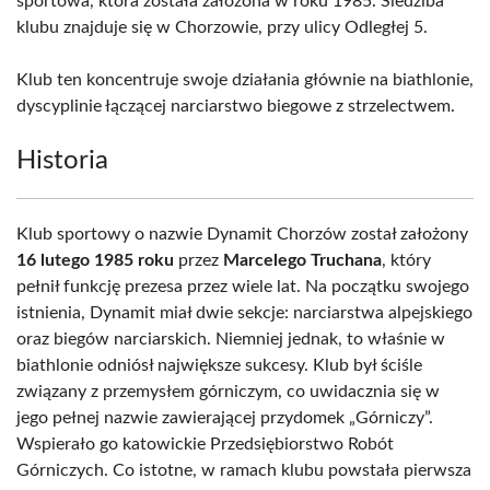
sportowa, która została założona w roku 1985. Siedziba
klubu znajduje się w Chorzowie, przy ulicy Odległej 5.
Klub ten koncentruje swoje działania głównie na biathlonie,
dyscyplinie łączącej narciarstwo biegowe z strzelectwem.
Historia
Klub sportowy o nazwie Dynamit Chorzów został założony
16 lutego 1985 roku
przez
Marcelego Truchana
, który
pełnił funkcję prezesa przez wiele lat. Na początku swojego
istnienia, Dynamit miał dwie sekcje: narciarstwa alpejskiego
oraz biegów narciarskich. Niemniej jednak, to właśnie w
biathlonie odniósł największe sukcesy. Klub był ściśle
związany z przemysłem górniczym, co uwidacznia się w
jego pełnej nazwie zawierającej przydomek „Górniczy”.
Wspierało go katowickie Przedsiębiorstwo Robót
Górniczych. Co istotne, w ramach klubu powstała pierwsza