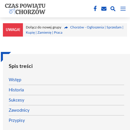
Przejdź
M
do
treści
Dołącz do nowej grupy
Chorzów - Ogłoszenia | Sprzedam |
UWAGA!
Kupię | Zamienię | Praca
Spis treści
Wstęp
Historia
Sukcesy
Zawodnicy
Przypisy