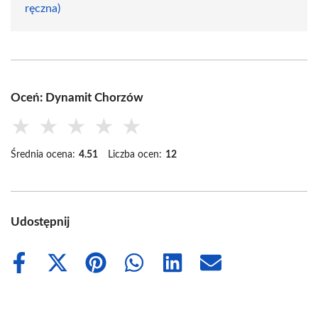
ręczna)
Oceń: Dynamit Chorzów
★
★
★
★
★
Średnia ocena:
4.51
Liczba ocen:
12
Udostępnij
Share
Share
Share
Share
Share
Share
on
on
on
on
on
on
Facebook
X
Pinterest
WhatsApp
LinkedIn
Email
(Twitter)