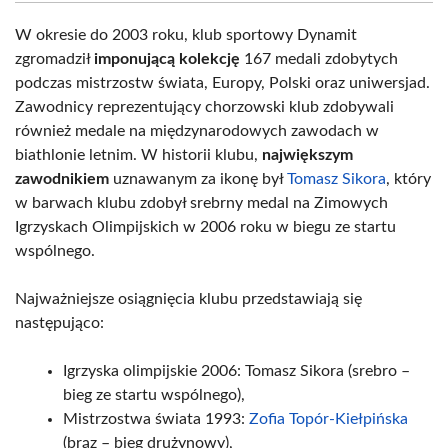
W okresie do 2003 roku, klub sportowy Dynamit
zgromadził
imponującą kolekcję
167 medali zdobytych
podczas mistrzostw świata, Europy, Polski oraz uniwersjad.
Zawodnicy reprezentujący chorzowski klub zdobywali
również medale na międzynarodowych zawodach w
biathlonie letnim. W historii klubu,
największym
zawodnikiem
uznawanym za ikonę był
Tomasz Sikora
, który
w barwach klubu zdobył srebrny medal na Zimowych
Igrzyskach Olimpijskich w 2006 roku w biegu ze startu
wspólnego.
Najważniejsze osiągnięcia klubu przedstawiają się
następująco:
Igrzyska olimpijskie 2006: Tomasz Sikora (srebro –
bieg ze startu wspólnego),
Mistrzostwa świata 1993:
Zofia Topór-Kiełpińska
(brąz – bieg drużynowy),