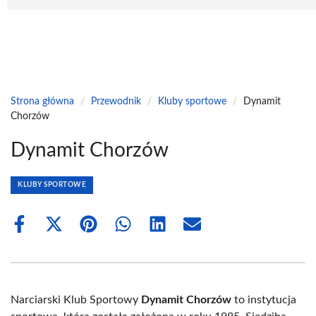
Strona główna
/
Przewodnik
/
Kluby sportowe
/
Dynamit
Chorzów
Dynamit Chorzów
KLUBY SPORTOWE
Share
Share
Share
Share
Share
Share
on
on
on
on
on
on
Facebook
X
Pinterest
WhatsApp
LinkedIn
Email
(Twitter)
Narciarski Klub Sportowy
Dynamit Chorzów
to instytucja